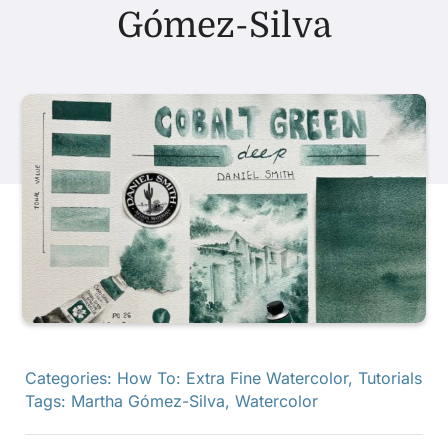
Gómez-Silva
Các sản phẩm
Sự kiện
Blog
Tài nguyên
Tìm một nhà bán lẻ
Categories:
How To: Extra Fine Watercolor
,
Tutorials
Liên hệ với chúng tôi
Tags:
Martha Gómez-Silva
,
Watercolor
Đặt mua