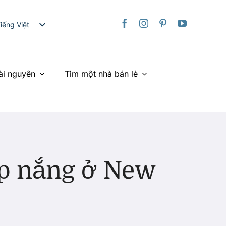
iếng Việt
nglish
日本語
ài nguyên
Tìm một nhà bán lẻ
rançais
taliano
Deutsch
spañol
ederlands
країнська
ập nắng ở New
简体中文
繁體中文