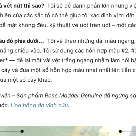
à vết nứt thì sao?
Tôi sẽ để dành phần lớn những vi
hiên của các sắc tố có thể giúp tôi xác định vị trí đặ
ề bề mặt không đều, kỹ thuật vẽ ướt trên ướt – một các
màu đỏ phía dưới…
Tôi vẽ theo những dải màu ngang, 
nắng chiếu vào. Tôi sử dụng các hỗn hợp màu #2, #
 — để lại một vài vệt trắng ngang nhằm làm nổi bật
 cây và đưa một số hỗn hợp màu nhạt nhất lên tiền
ua một số cây khác.
 viên – Sản phẩm Rose Madder Genuine đã ngừng sản
hác.
Hoa hồng đỏ vĩnh cửu
.