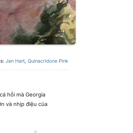
gs:
Jan Hart
,
Quinacridone Pink
cá hồi mà Georgia
ượn và nhịp điệu của