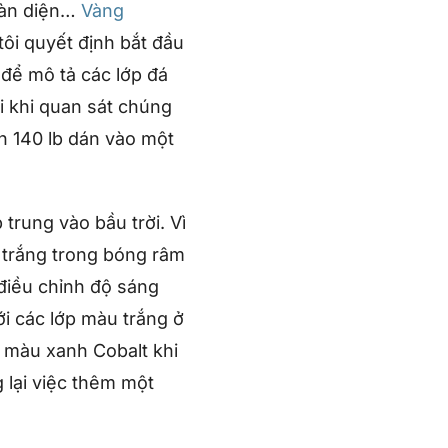
toàn diện…
Vàng
ôi quyết định bắt đầu
 để mô tả các lớp đá
ui khi quan sát chúng
h 140 lb dán vào một
trung vào bầu trời. Vì
á trắng trong bóng râm
 điều chỉnh độ sáng
ới các lớp màu trắng ở
m màu xanh Cobalt khi
 lại việc thêm một