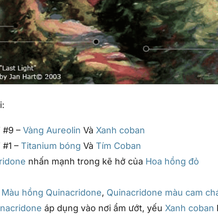
i:
i #9 –
Vàng Aureolin
Và
Xanh coban
i #1 –
Titanium bóng
Và
Tím Coban
ridone
nhấn mạnh trong kẽ hở của
Hoa hồng đỏ
–
Màu hồng Quinacridone
,
Quinacridone màu cam ch
inacridone
áp dụng vào nơi ẩm ướt, yếu
Xanh coban