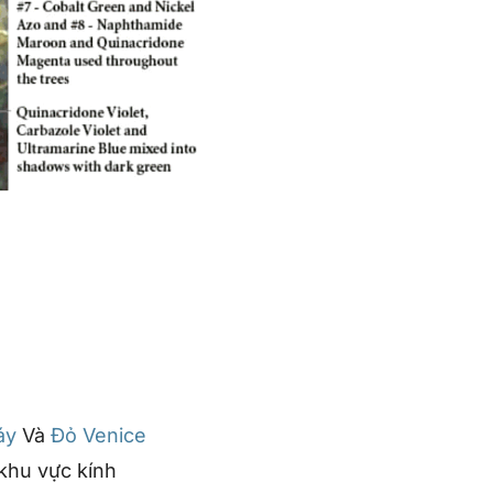
áy
Và
Đỏ Venice
khu vực kính