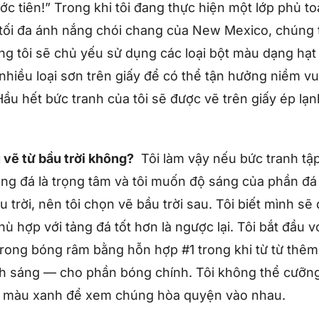
ớc tiên!” Trong khi tôi đang thực hiện một lớp phủ 
tối đa ánh nắng chói chang của New Mexico, chúng t
 rằng tôi sẽ chủ yếu sử dụng các loại bột màu dạng hạt
 nhiều loại sơn trên giấy để có thể tận hưởng niềm v
ầu hết bức tranh của tôi sẽ được vẽ trên giấy ép lạn
 vẽ từ bầu trời không?
Tôi làm vậy nếu bức tranh tập 
tảng đá là trọng tâm và tôi muốn độ sáng của phần đ
u trời, nên tôi chọn vẽ bầu trời sau. Tôi biết mình sẽ
hù hợp với tảng đá tốt hơn là ngược lại. Tôi bắt đầu v
 trong bóng râm bằng hỗn hợp #1 trong khi từ từ thê
nh sáng — cho phần bóng chính. Tôi không thể cưỡng
o màu xanh để xem chúng hòa quyện vào nhau.