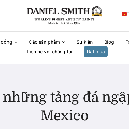
T
E
 đồng
Các sản phẩm
Sự kiện
Blog
T
F
Liên hệ với chúng tôi
Đặt mua
I
E
N
У
n những tảng đá ng
Mexico