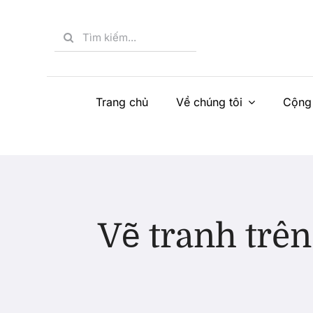
Skip
to
Search
content
for:
Trang chủ
Về chúng tôi
Cộng
Vẽ tranh trê