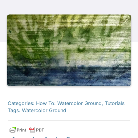
Các sản phẩm
Sự kiện
Blog
Tài nguyên
Tìm một nhà bán lẻ
Categories:
How To: Watercolor Ground
,
Tutorials
Tags:
Watercolor Ground
Liên hệ với chúng tôi
Đặt mua