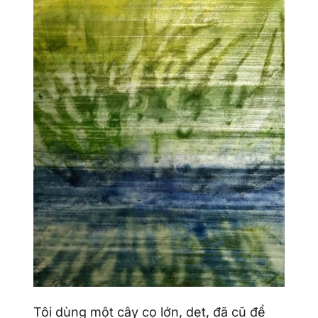
Tôi dùng một cây cọ lớn, dẹt, đã cũ để