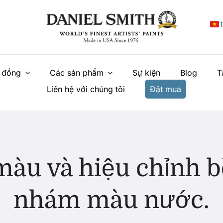
T
E
 đồng
Các sản phẩm
Sự kiện
Blog
T
F
Liên hệ với chúng tôi
Đặt mua
I
E
N
У
màu và hiệu chỉnh b
nhám màu nước.