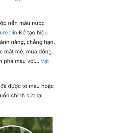
 lớp nền màu nước
ureolin
Để tạo hiệu
cảnh nắng, chẳng hạn.
ác mát mẻ, mùa đông.
n pha màu với...
Vật
c đã được tô màu hoặc
ốn chỉnh sửa lại.