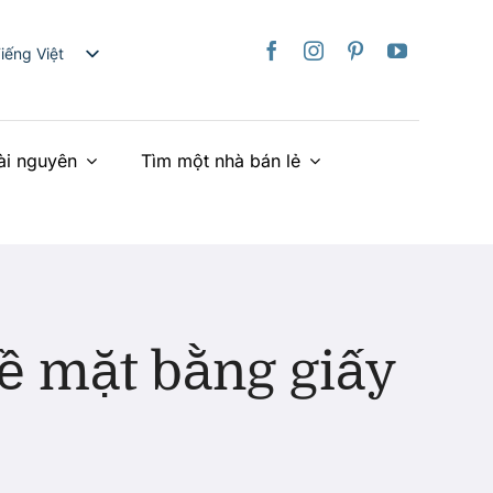
iếng Việt
nglish
日本語
ài nguyên
Tìm một nhà bán lẻ
rançais
taliano
Deutsch
spañol
ederlands
країнська
ề mặt bằng giấy
简体中文
繁體中文