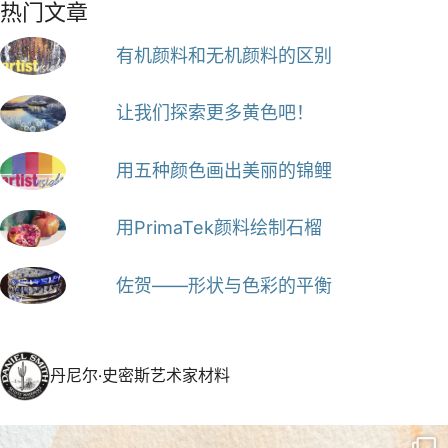
热门文章
有机颜料和无机颜料的区别
让我们探索更多黄色吧！
用五种颜色画出美丽的锦鲤
用PrimaTek颜料绘制石榴
佐贺——形状与色彩的平衡
丹尼尔·史密斯艺术家材料