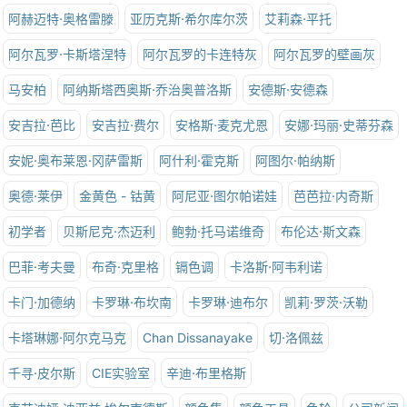
阿赫迈特·奥格雷滕
亚历克斯·希尔库尔茨
艾莉森·平托
阿尔瓦罗·卡斯塔涅特
阿尔瓦罗的卡连特灰
阿尔瓦罗的壁画灰
马安柏
阿纳斯塔西奥斯·乔治奥普洛斯
安德斯·安德森
安吉拉·芭比
安吉拉·费尔
安格斯·麦克尤恩
安娜·玛丽·史蒂芬森
安妮·奥布莱恩·冈萨雷斯
阿什利·霍克斯
阿图尔·帕纳斯
奥德·莱伊
金黄色 - 钴黄
阿尼亚·图尔帕诺娃
芭芭拉·内奇斯
初学者
贝斯尼克·杰迈利
鲍勃·托马诺维奇
布伦达·斯文森
巴菲·考夫曼
布奇·克里格
镉色调
卡洛斯·阿韦利诺
卡门·加德纳
卡罗琳·布坎南
卡罗琳·迪布尔
凯莉·罗茨·沃勒
卡塔琳娜·阿尔克马克
Chan Dissanayake
切·洛佩兹
千寻·皮尔斯
CIE实验室
辛迪·布里格斯