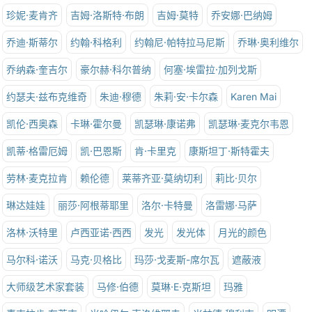
珍妮·麦肯齐
吉姆·洛斯特·布朗
吉姆·莫特
乔安娜·巴纳姆
乔迪·斯蒂尔
约翰·科格利
约翰尼·帕特拉马尼斯
乔琳·奥利维尔
乔纳森·奎吉尔
豪尔赫·科尔普纳
何塞·埃雷拉·加列戈斯
约瑟夫·兹布克维奇
朱迪·穆德
朱莉·安·卡尔森
Karen Mai
凯伦·西奥森
卡琳·霍尔曼
凯瑟琳·康诺弗
凯瑟琳·麦克尔韦恩
凯蒂·格雷厄姆
凯·巴恩斯
肯·卡里克
康斯坦丁·斯特霍夫
劳林·麦克拉肯
赖伦德
莱蒂齐亚·莫纳切利
莉比·贝尔
琳达娃娃
丽莎·阿根蒂耶里
洛尔·卡特曼
洛雷娜·马萨
洛林·沃特里
卢西亚诺·西西
发光
发光体
月光的颜色
马尔科·诺沃
马克·贝格比
玛莎·戈麦斯-席尔瓦
遮蔽液
大师级艺术家套装
马修·伯德
莫琳·E·克斯坦
玛雅