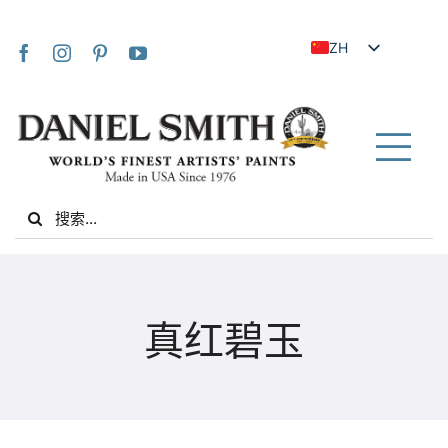
Skip
to
ZH
content
EN
JA
FR
Tog
IT
Nav
Search
DE
for:
ES
NL
家
UK
真红碧玉
VI
关于我们
ZH_TW
社区