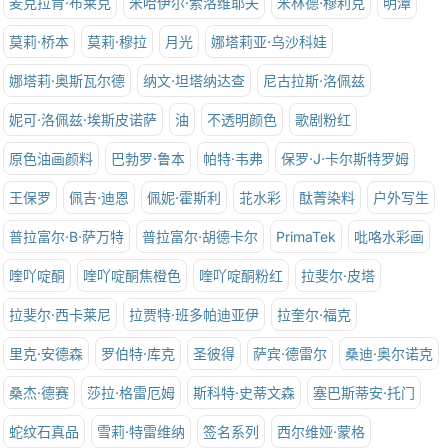
麦克拉肯·布莱克
米哈伊尔·索洛维耶夫
米林德·穆利克
明潭
莫莉·桥本
莫莉·穆拉
月光
娜塔莉亚·乌沙科娃
娜塔莉·奥斯瓦尔德
纳文·坦塔纳达查
尼古拉斯·洛佩兹
妮可·洛佩兹·埃斯皮诺萨
油
不透明颜色
歌剧粉红
原色油画颜料
巴勃罗·鲁本
帕特·韦弗
保罗·J·卡尔斯特罗姆
王保罗
佩吉·迪恩
佩妮·霍斯利
苝水彩
酞菁染料
户外写生
普拉富尔·B·萨万特
普拉富尔·胡德卡尔
PrimaTek
吡咯水彩画
喹吖啶酮
喹吖啶酮焦橙色
喹吖啶酮粉红
拉斐尔·皮塔
拉斐尔·西卡莱尼
拉贾特·班多帕迪亚伊
拉奎尔·福克
里克·安德森
罗伯特·库克
圣彼得
萨宾·德雷尔
桑迪·奥尔诺克
桑杰·德赛
莎拉·格雷厄姆
斯科特·史蒂文森
塞巴斯蒂安·托门
蛇纹石真品
雪莉·特雷维纳
签名系列
西尔维娅·蒙格