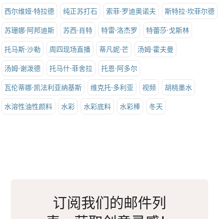
西尔维娅·特拉德
纯正苏打石
索菲·罗迪奥诺夫
斯特拉·坎菲尔德
苏珊娜·阿邦迪斯
苏西·肖特
特雷·洛杰罗
特蕾莎·戈斯林
托马斯·沙勒
周四现场直播
蒂凡妮·芒
汤姆·霍夫曼
汤姆·谢泼德
托马什·菲舍拉
托恩·阿多尔
瓦伦蒂娜·凯法利亚纳基斯
维克托·多利亚
视频
胡桃墨水
水溶性油性颜料
水彩
水彩底料
水彩棒
冬天
订阅我们的邮件列