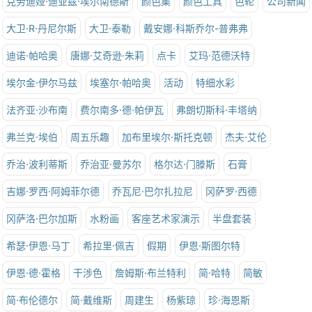
克劳迪娅·迪亚兹·埃尔南德斯
颜色集
颜色工具
色轮
公司新闻
大卫·R·丹尼尔斯
大卫·泰勒
戴安娜·科斯乔尔-普弗弗
迪诺·帕哈奥
唐娜·艾奇逊·朱莉
点卡
艾玛·范德沃特
埃尔金·伊尔马兹
埃塞尔·帕哈奥
活动
特细水彩
法齐亚·沙布南
费尔南多·德·帕伊瓦
弗朗切斯科·丰塔纳
弗兰克·埃伯
周五乐趣
加布里埃尔·斯托克顿
杰夫·艾伦
乔治·波利蒂斯
乔治亚·曼苏尔
格尔达·门滕斯
石膏
吉娜·罗西·阿姆菲尔德
乔瓦尼·巴尔扎拉尼
冈萨罗·西德
冈萨洛·巴尔加斯
水粉画
客座艺术家演示
半盘套装
希瑟·伊恩·马丁
希拉里·佩吉
假期
伊恩·斯图尔特
伊恩·德·霍格
干涉色
詹姆斯·布兰特利
简·哈特
简敏
简·布伦德尔
简·戴维斯
周建生
杨紫琼
珍·海恩斯