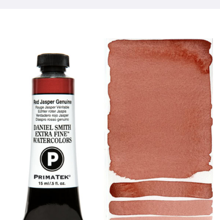
Libri
Eventi
Blog
Risorse
Trova un rivenditore
Contattaci
Iscriviti