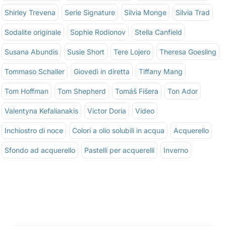
Shirley Trevena
Serie Signature
Silvia Monge
Silvia Trad
Sodalite originale
Sophie Rodionov
Stella Canfield
Susana Abundis
Susie Short
Tere Lojero
Theresa Goesling
Tommaso Schaller
Giovedì in diretta
Tiffany Mang
Tom Hoffman
Tom Shepherd
Tomáš Fišera
Ton Ador
Valentyna Kefalianakis
Victor Doria
Video
Inchiostro di noce
Colori a olio solubili in acqua
Acquerello
Sfondo ad acquerello
Pastelli per acquerelli
Inverno