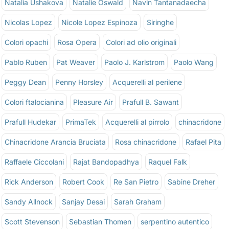
Natalia Ushakova
Natalie Oswald
Navin Tantanadaecha
Nicolas Lopez
Nicole Lopez Espinoza
Siringhe
Colori opachi
Rosa Opera
Colori ad olio originali
Pablo Ruben
Pat Weaver
Paolo J. Karlstrom
Paolo Wang
Peggy Dean
Penny Horsley
Acquerelli al perilene
Colori ftalocianina
Pleasure Air
Prafull B. Sawant
Prafull Hudekar
PrimaTek
Acquerelli al pirrolo
chinacridone
Chinacridone Arancia Bruciata
Rosa chinacridone
Rafael Pita
Raffaele Ciccolani
Rajat Bandopadhya
Raquel Falk
Rick Anderson
Robert Cook
Re San Pietro
Sabine Dreher
Sandy Allnock
Sanjay Desai
Sarah Graham
Scott Stevenson
Sebastian Thomen
serpentino autentico