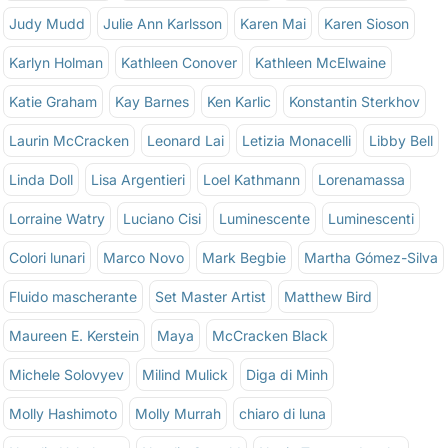
Judy Mudd
Julie Ann Karlsson
Karen Mai
Karen Sioson
Karlyn Holman
Kathleen Conover
Kathleen McElwaine
Katie Graham
Kay Barnes
Ken Karlic
Konstantin Sterkhov
Laurin McCracken
Leonard Lai
Letizia Monacelli
Libby Bell
Linda Doll
Lisa Argentieri
Loel Kathmann
Lorenamassa
Lorraine Watry
Luciano Cisi
Luminescente
Luminescenti
Colori lunari
Marco Novo
Mark Begbie
Martha Gómez-Silva
Fluido mascherante
Set Master Artist
Matthew Bird
Maureen E. Kerstein
Maya
McCracken Black
Michele Solovyev
Milind Mulick
Diga di Minh
Molly Hashimoto
Molly Murrah
chiaro di luna