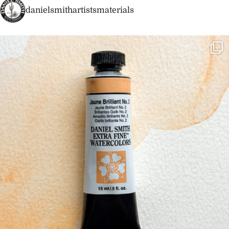
danielsmithartistsmaterials