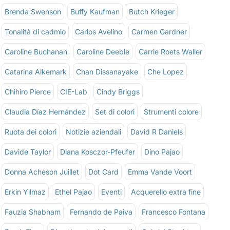
Brenda Swenson
Buffy Kaufman
Butch Krieger
Tonalità di cadmio
Carlos Avelino
Carmen Gardner
Caroline Buchanan
Caroline Deeble
Carrie Roets Waller
Catarina Alkemark
Chan Dissanayake
Che Lopez
Chihiro Pierce
CIE-Lab
Cindy Briggs
Claudia Díaz Hernández
Set di colori
Strumenti colore
Ruota dei colori
Notizie aziendali
David R Daniels
Davide Taylor
Diana Kosczor-Pfeufer
Dino Pajao
Donna Acheson Juillet
Dot Card
Emma Vande Voort
Erkin Yılmaz
Ethel Pajao
Eventi
Acquerello extra fine
Fauzia Shabnam
Fernando de Paiva
Francesco Fontana