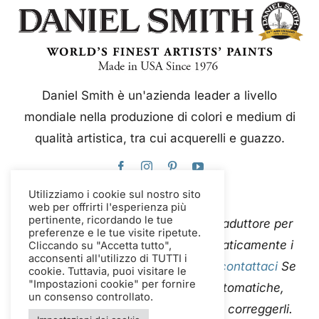
Daniel Smith è un'azienda leader a livello
mondiale nella produzione di colori e medium di
qualità artistica, tra cui acquerelli e guazzo.
Utilizziamo i cookie sul nostro sito
web per offrirti l'esperienza più
pertinente, ricordando le tue
Questo sito web utilizza Google Traduttore per
preferenze e le tue visite ripetute.
tradurre istantaneamente e automaticamente i
Cliccando su "Accetta tutto",
acconsenti all'utilizzo di TUTTI i
contenuti in più lingue. Per favore
contattaci
Se
cookie. Tuttavia, puoi visitare le
"Impostazioni cookie" per fornire
riscontri errori nelle traduzioni automatiche,
un consenso controllato.
segnalaceli in modo che possiamo correggerli.