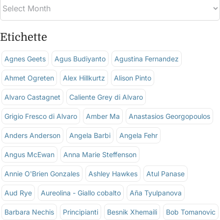
Etichette
Agnes Geets
Agus Budiyanto
Agustina Fernandez
Ahmet Ogreten
Alex Hillkurtz
Alison Pinto
Alvaro Castagnet
Caliente Grey di Alvaro
Grigio Fresco di Alvaro
Amber Ma
Anastasios Georgopoulos
Anders Anderson
Angela Barbi
Angela Fehr
Angus McEwan
Anna Marie Steffenson
Annie O'Brien Gonzales
Ashley Hawkes
Atul Panase
Aud Rye
Aureolina - Giallo cobalto
Aña Tyulpanova
Barbara Nechis
Principianti
Besnik Xhemaili
Bob Tomanovic