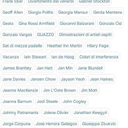
Frank Eber
Divertimento del venerdì
Gabriel Stockton
Geoff Allen
Giorgio Politis
Georgia Mansur
Gerda Mentens
Gesto
Gina Rossi Armfield
Giovanni Balzarani
Gonzalo Cid
Gonzalo Vargas
GUAZZO
Dimostrazioni di artisti ospiti
Set di mezze padelle
Heather Ihn Martin
Hilary Page
Vacanza
Iain Stewart
Ian de Hoog
Colori di interferenza
James Brantley
Jan Hart
Jan Min
Jane Blundell
Jane Davies
Jansen Chow
Jayson Yeoh
Jean Haines
Jeanne MacKenzie
Jim L'Oste Brown
Jim Mott
Joanna Barnum
Jodi Steele
John Cogley
Johnny Patramanis
Jolene Olivier
Jonathan Kwegyir
Jorge Corpuna
José Herrera Gallegos
Giuseppe Zbukvic