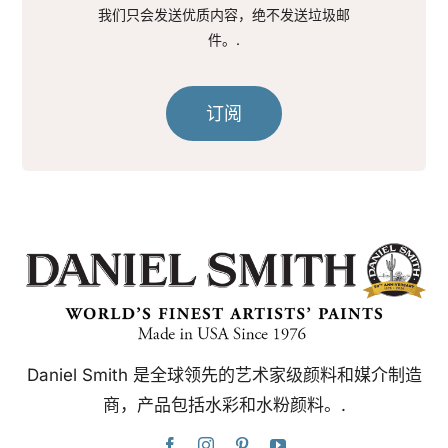
我们只会发送优质内容，绝不发送垃圾邮
件。.
订阅
Daniel Smith 是全球领先的艺术家级颜料和媒介制造
商，产品包括水彩和水粉颜料。.