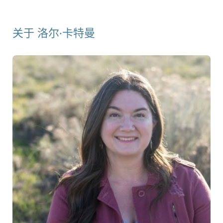
关于
洛尔·卡特曼