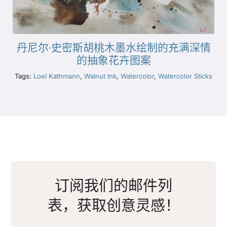
丹尼尔·史密斯胡桃木墨水绘制的充满深情
的抽象花卉图案
Tags:
Loel Kathmann
,
Walnut Ink
,
Watercolor
,
Watercolor Sticks
订阅我们的邮件列
表，获取创意灵感！