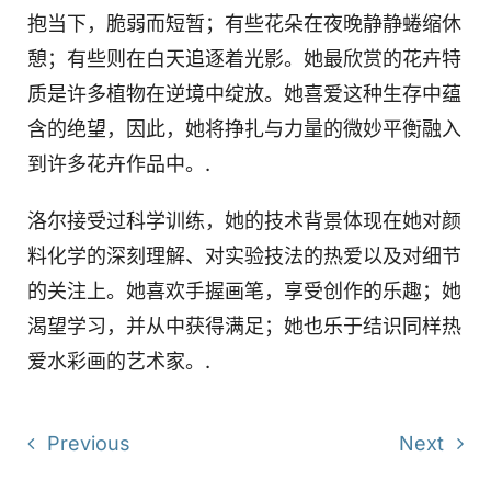
抱当下，脆弱而短暂；有些花朵在夜晚静静蜷缩休
憩；有些则在白天追逐着光影。她最欣赏的花卉特
质是许多植物在逆境中绽放。她喜爱这种生存中蕴
含的绝望，因此，她将挣扎与力量的微妙平衡融入
到许多花卉作品中。.
洛尔接受过科学训练，她的技术背景体现在她对颜
料化学的深刻理解、对实验技法的热爱以及对细节
的关注上。她喜欢手握画笔，享受创作的乐趣；她
渴望学习，并从中获得满足；她也乐于结识同样热
爱水彩画的艺术家。.
Previous
Next