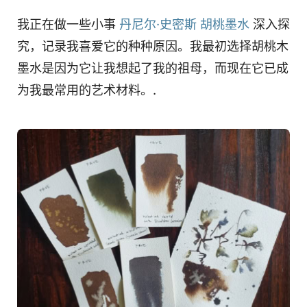
我正在做一些小事
丹尼尔·史密斯 胡桃墨水
深入探
究，记录我喜爱它的种种原因。我最初选择胡桃木
墨水是因为它让我想起了我的祖母，而现在它已成
为我最常用的艺术材料。.