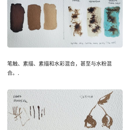
笔触、素描、素描和水彩混合，甚至与水粉混
合。.