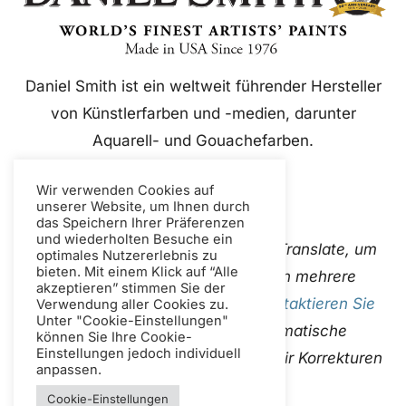
Daniel Smith ist ein weltweit führender Hersteller
von Künstlerfarben und -medien, darunter
Aquarell- und Gouachefarben.
Wir verwenden Cookies auf
unserer Website, um Ihnen durch
das Speichern Ihrer Präferenzen
und wiederholten Besuche ein
Diese Website verwendet Google Translate, um
optimales Nutzererlebnis zu
bieten. Mit einem Klick auf “Alle
Inhalte sofort und automatisch in mehrere
akzeptieren” stimmen Sie der
Sprachen zu übersetzen. Bitte
Kontaktieren Sie
Verwendung aller Cookies zu.
Unter "Cookie-Einstellungen"
uns
Wenn Sie fehlerhafte automatische
können Sie Ihre Cookie-
Einstellungen jedoch individuell
Übersetzungen entdecken, damit wir Korrekturen
anpassen.
vornehmen können.
Cookie-Einstellungen