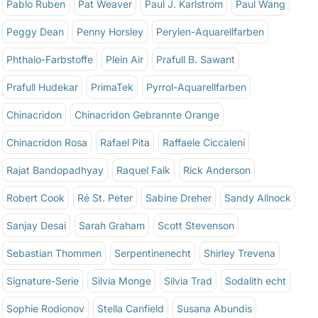
Pablo Ruben
Pat Weaver
Paul J. Karlstrom
Paul Wang
Peggy Dean
Penny Horsley
Perylen-Aquarellfarben
Phthalo-Farbstoffe
Plein Air
Prafull B. Sawant
Prafull Hudekar
PrimaTek
Pyrrol-Aquarellfarben
Chinacridon
Chinacridon Gebrannte Orange
Chinacridon Rosa
Rafael Pita
Raffaele Ciccaleni
Rajat Bandopadhyay
Raquel Falk
Rick Anderson
Robert Cook
Ré St. Peter
Sabine Dreher
Sandy Allnock
Sanjay Desai
Sarah Graham
Scott Stevenson
Sebastian Thommen
Serpentinenecht
Shirley Trevena
Signature-Serie
Silvia Monge
Silvia Trad
Sodalith echt
Sophie Rodionov
Stella Canfield
Susana Abundis