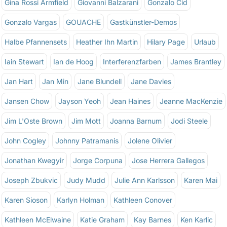
Gina Rossi Armfield
Giovanni Balzarani
Gonzalo Cid
Gonzalo Vargas
GOUACHE
Gastkünstler-Demos
Halbe Pfannensets
Heather Ihn Martin
Hilary Page
Urlaub
Iain Stewart
Ian de Hoog
Interferenzfarben
James Brantley
Jan Hart
Jan Min
Jane Blundell
Jane Davies
Jansen Chow
Jayson Yeoh
Jean Haines
Jeanne MacKenzie
Jim L'Oste Brown
Jim Mott
Joanna Barnum
Jodi Steele
John Cogley
Johnny Patramanis
Jolene Olivier
Jonathan Kwegyir
Jorge Corpuna
Jose Herrera Gallegos
Joseph Zbukvic
Judy Mudd
Julie Ann Karlsson
Karen Mai
Karen Sioson
Karlyn Holman
Kathleen Conover
Kathleen McElwaine
Katie Graham
Kay Barnes
Ken Karlic