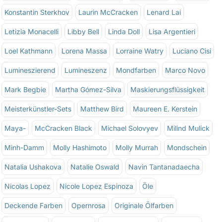
Konstantin Sterkhov
Laurin McCracken
Lenard Lai
Letizia Monacelli
Libby Bell
Linda Doll
Lisa Argentieri
Loel Kathmann
Lorena Massa
Lorraine Watry
Luciano Cisi
Lumineszierend
Lumineszenz
Mondfarben
Marco Novo
Mark Begbie
Martha Gómez-Silva
Maskierungsflüssigkeit
Meisterkünstler-Sets
Matthew Bird
Maureen E. Kerstein
Maya-
McCracken Black
Michael Solovyev
Milind Mulick
Minh-Damm
Molly Hashimoto
Molly Murrah
Mondschein
Natalia Ushakova
Natalie Oswald
Navin Tantanadaecha
Nicolas Lopez
Nicole Lopez Espinoza
Öle
Deckende Farben
Opernrosa
Originale Ölfarben