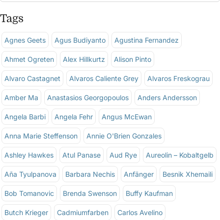
Tags
Agnes Geets
Agus Budiyanto
Agustina Fernandez
Ahmet Ogreten
Alex Hillkurtz
Alison Pinto
Alvaro Castagnet
Alvaros Caliente Grey
Alvaros Freskograu
Amber Ma
Anastasios Georgopoulos
Anders Andersson
Angela Barbi
Angela Fehr
Angus McEwan
Anna Marie Steffenson
Annie O'Brien Gonzales
Ashley Hawkes
Atul Panase
Aud Rye
Aureolin – Kobaltgelb
Aña Tyulpanova
Barbara Nechis
Anfänger
Besnik Xhemaili
Bob Tomanovic
Brenda Swenson
Buffy Kaufman
Butch Krieger
Cadmiumfarben
Carlos Avelino