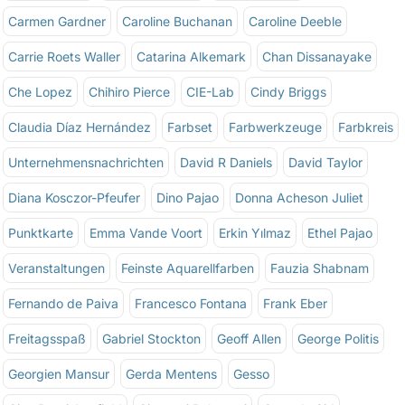
Carmen Gardner
Caroline Buchanan
Caroline Deeble
Carrie Roets Waller
Catarina Alkemark
Chan Dissanayake
Che Lopez
Chihiro Pierce
CIE-Lab
Cindy Briggs
Claudia Díaz Hernández
Farbset
Farbwerkzeuge
Farbkreis
Unternehmensnachrichten
David R Daniels
David Taylor
Diana Kosczor-Pfeufer
Dino Pajao
Donna Acheson Juliet
Punktkarte
Emma Vande Voort
Erkin Yılmaz
Ethel Pajao
Veranstaltungen
Feinste Aquarellfarben
Fauzia Shabnam
Fernando de Paiva
Francesco Fontana
Frank Eber
Freitagsspaß
Gabriel Stockton
Geoff Allen
George Politis
Georgien Mansur
Gerda Mentens
Gesso