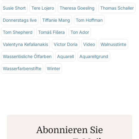
Susie Short
Tere Lojero
Theresa Goesling
Thomas Schaller
Donnerstags live
Tiffanie Mang
Tom Hoffman
Tom Shepherd
Tomáš Fišera
Ton Ador
Valentyna Kefalianakis
Victor Doria
Video
Walnusstinte
Wasserlösliche Ölfarben
Aquarell
Aquarellgrund
Wasserfarbenstifte
Winter
Abonnieren Sie