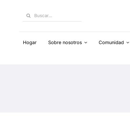
Skip
to
Search
content
for:
Hogar
Sobre nosotros
Comunidad