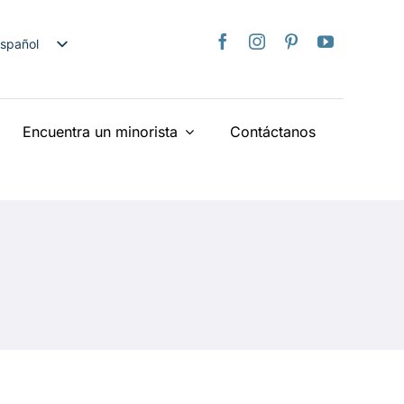
spañol
nglish
日本語
Encuentra un minorista
Contáctanos
rançais
taliano
Deutsch
ederlands
країнська
iếng Việt
简体中文
繁體中文