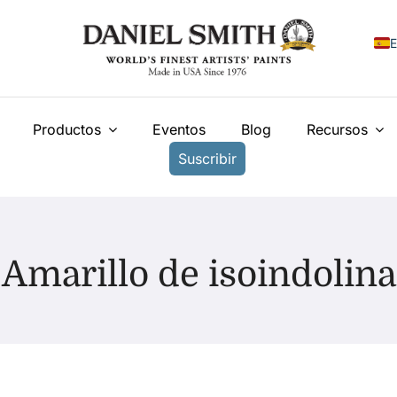
E
E
Productos
Eventos
Blog
Recursos
F
Suscribir
I
N
У
Amarillo de isoindolina
T