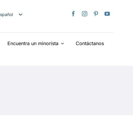
spañol
nglish
日本語
Encuentra un minorista
Contáctanos
rançais
taliano
Deutsch
ederlands
країнська
iếng Việt
简体中文
繁體中文