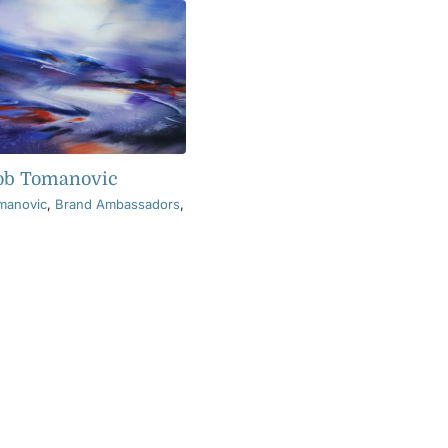
ob Tomanovic
manovic
,
Brand Ambassadors
,