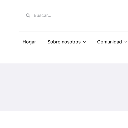
Skip
to
Search
content
for:
Hogar
Sobre nosotros
Comunidad