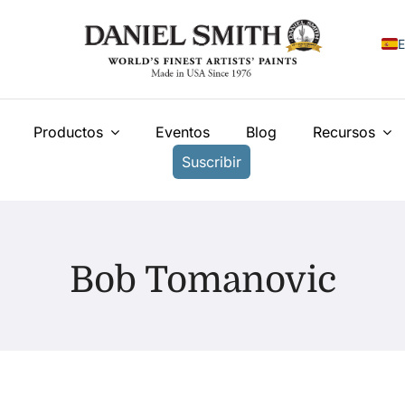
E
E
Productos
Eventos
Blog
Recursos
F
Suscribir
I
N
У
Bob Tomanovic
T