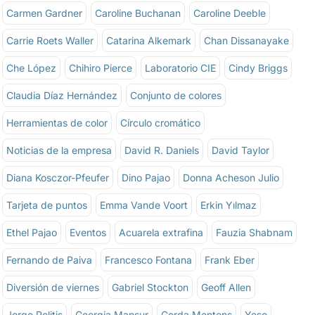
Carmen Gardner
Caroline Buchanan
Caroline Deeble
Carrie Roets Waller
Catarina Alkemark
Chan Dissanayake
Che López
Chihiro Pierce
Laboratorio CIE
Cindy Briggs
Claudia Díaz Hernández
Conjunto de colores
Herramientas de color
Círculo cromático
Noticias de la empresa
David R. Daniels
David Taylor
Diana Kosczor-Pfeufer
Dino Pajao
Donna Acheson Julio
Tarjeta de puntos
Emma Vande Voort
Erkin Yılmaz
Ethel Pajao
Eventos
Acuarela extrafina
Fauzia Shabnam
Fernando de Paiva
Francesco Fontana
Frank Eber
Diversión de viernes
Gabriel Stockton
Geoff Allen
Jorge Politis
Georgia Mansur
Gerda Mentens
Yeso