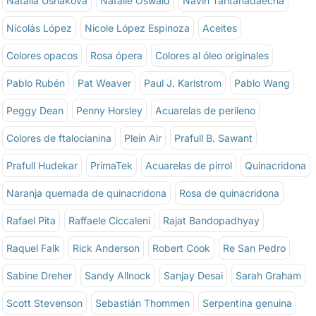
Natalia Ushakova
Natalie Oswald
Navin Tantanadaecha
Nicolás López
Nicole López Espinoza
Aceites
Colores opacos
Rosa ópera
Colores al óleo originales
Pablo Rubén
Pat Weaver
Paul J. Karlstrom
Pablo Wang
Peggy Dean
Penny Horsley
Acuarelas de perileno
Colores de ftalocianina
Plein Air
Prafull B. Sawant
Prafull Hudekar
PrimaTek
Acuarelas de pirrol
Quinacridona
Naranja quemada de quinacridona
Rosa de quinacridona
Rafael Pita
Raffaele Ciccaleni
Rajat Bandopadhyay
Raquel Falk
Rick Anderson
Robert Cook
Re San Pedro
Sabine Dreher
Sandy Allnock
Sanjay Desai
Sarah Graham
Scott Stevenson
Sebastián Thommen
Serpentina genuina