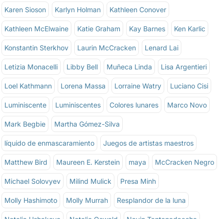
Karen Sioson
Karlyn Holman
Kathleen Conover
Kathleen McElwaine
Katie Graham
Kay Barnes
Ken Karlic
Konstantin Sterkhov
Laurin McCracken
Lenard Lai
Letizia Monacelli
Libby Bell
Muñeca Linda
Lisa Argentieri
Loel Kathmann
Lorena Massa
Lorraine Watry
Luciano Cisi
Luminiscente
Luminiscentes
Colores lunares
Marco Novo
Mark Begbie
Martha Gómez-Silva
líquido de enmascaramiento
Juegos de artistas maestros
Matthew Bird
Maureen E. Kerstein
maya
McCracken Negro
Michael Solovyev
Milind Mulick
Presa Minh
Molly Hashimoto
Molly Murrah
Resplandor de la luna