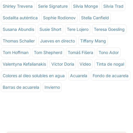
Shirley Trevena
Serie Signature
Silvia Monge
Silvia Trad
Sodalita auténtica
Sophie Rodionov
Stella Canfield
Susana Abundis
Susie Short
Tere Lojero
Teresa Goesling
Thomas Schaller
Jueves en directo
Tiffany Mang
Tom Hoffman
Tom Shepherd
Tomáš Fišera
Tono Ador
Valentyna Kefalianakis
Víctor Doria
Video
Tinta de nogal
Colores al óleo solubles en agua
Acuarela
Fondo de acuarela
Barras de acuarela
Invierno