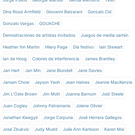
Gina Rossi Armfield
Giovanni Balzarani
Gonzalo Cid
Gonzalo Vargas
GOUACHE
Demostraciones de artistas invitados
Juegos de media sartén
Heather Ihn Martin
Hilary Page
Día festivo
Iain Stewart
Ian de Hoog
Colores de interferencia
James Brantley
Jan Hart
Jan Min
Jane Blundell
Jane Davies
Jansen Chow
Jayson Yeoh
Jean Haines
Jeanne MacKenzie
Jim L'Oste Brown
Jim Mott
Joanna Barnum
Jodi Steele
Juan Cogley
Johnny Patramanis
Jolene Olivier
Jonathan Kwegyir
Jorge Corpuna
José Herrera Gallegos
José Zbukvic
Judy Mudd
Julie Ann Karlsson
Karen Mai