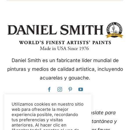
Daniel Smith es un fabricante líder mundial de
pinturas y medios de calidad artística, incluyendo
acuarelas y gouache.
Utilizamos cookies en nuestro sitio
web para ofrecerte la mejor
Este sitio web utiliza Google Translate para
experiencia posible, recordando
tus preferencias y visitas
traducir el contenido de forma instantánea y
anteriores. Al hacer clic en
automática a varios idiomas. Por favor,