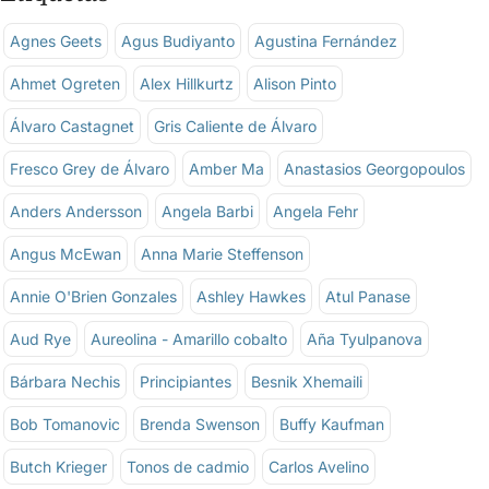
Agnes Geets
Agus Budiyanto
Agustina Fernández
Ahmet Ogreten
Alex Hillkurtz
Alison Pinto
Álvaro Castagnet
Gris Caliente de Álvaro
Fresco Grey de Álvaro
Amber Ma
Anastasios Georgopoulos
Anders Andersson
Angela Barbi
Angela Fehr
Angus McEwan
Anna Marie Steffenson
Annie O'Brien Gonzales
Ashley Hawkes
Atul Panase
Aud Rye
Aureolina - Amarillo cobalto
Aña Tyulpanova
Bárbara Nechis
Principiantes
Besnik Xhemaili
Bob Tomanovic
Brenda Swenson
Buffy Kaufman
Butch Krieger
Tonos de cadmio
Carlos Avelino