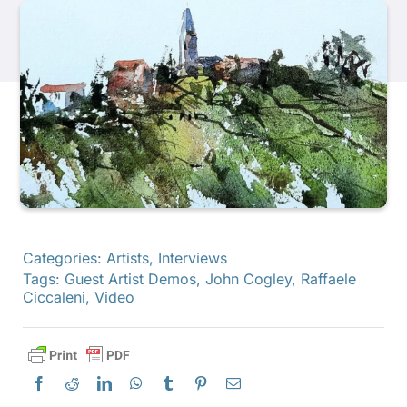
Produits
Événements
Blog
Ressources
Categories:
Artists
,
Interviews
Tags:
Guest Artist Demos
,
John Cogley
,
Raffaele
Trouver un détaillant
Ciccaleni
,
Video
Contactez-nous
S'abonner