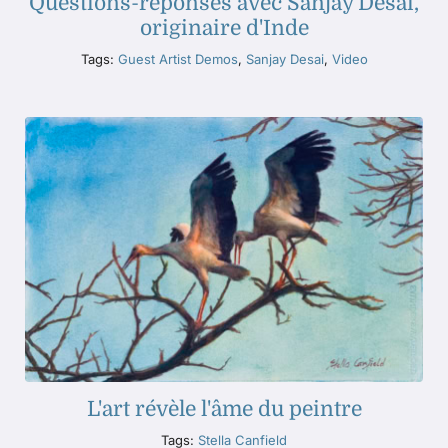
Questions-réponses avec Sanjay Desai,
originaire d'Inde
Tags:
Guest Artist Demos
,
Sanjay Desai
,
Video
L'art révèle l'âme du peintre
Tags:
Stella Canfield