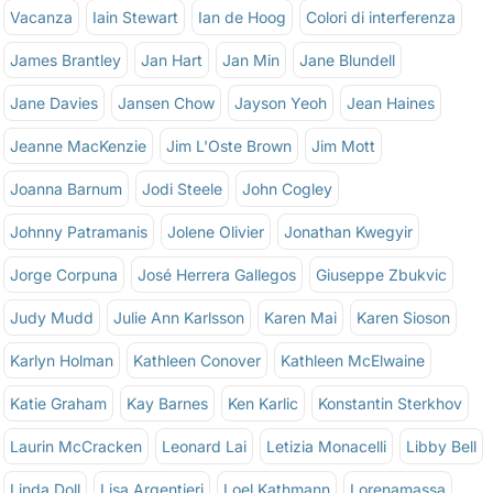
Vacanza
Iain Stewart
Ian de Hoog
Colori di interferenza
James Brantley
Jan Hart
Jan Min
Jane Blundell
Jane Davies
Jansen Chow
Jayson Yeoh
Jean Haines
Jeanne MacKenzie
Jim L'Oste Brown
Jim Mott
Joanna Barnum
Jodi Steele
John Cogley
Johnny Patramanis
Jolene Olivier
Jonathan Kwegyir
Jorge Corpuna
José Herrera Gallegos
Giuseppe Zbukvic
Judy Mudd
Julie Ann Karlsson
Karen Mai
Karen Sioson
Karlyn Holman
Kathleen Conover
Kathleen McElwaine
Katie Graham
Kay Barnes
Ken Karlic
Konstantin Sterkhov
Laurin McCracken
Leonard Lai
Letizia Monacelli
Libby Bell
Linda Doll
Lisa Argentieri
Loel Kathmann
Lorenamassa