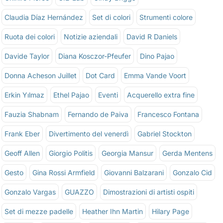
Claudia Díaz Hernández
Set di colori
Strumenti colore
Ruota dei colori
Notizie aziendali
David R Daniels
Davide Taylor
Diana Kosczor-Pfeufer
Dino Pajao
Donna Acheson Juillet
Dot Card
Emma Vande Voort
Erkin Yılmaz
Ethel Pajao
Eventi
Acquerello extra fine
Fauzia Shabnam
Fernando de Paiva
Francesco Fontana
Frank Eber
Divertimento del venerdì
Gabriel Stockton
Geoff Allen
Giorgio Politis
Georgia Mansur
Gerda Mentens
Gesto
Gina Rossi Armfield
Giovanni Balzarani
Gonzalo Cid
Gonzalo Vargas
GUAZZO
Dimostrazioni di artisti ospiti
Set di mezze padelle
Heather Ihn Martin
Hilary Page