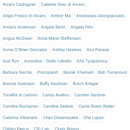
Alvaro Castagnet
Caliente Grey di Alvaro
Grigio Fresco di Alvaro
Amber Ma
Anastasios Georgopoulos
Anders Anderson
Angela Barbi
Angela Fehr
Angus McEwan
Anna Marie Steffenson
Annie O'Brien Gonzales
Ashley Hawkes
Atul Panase
Aud Rye
Aureolina - Giallo cobalto
Aña Tyulpanova
Barbara Nechis
Principianti
Besnik Xhemaili
Bob Tomanovic
Brenda Swenson
Buffy Kaufman
Butch Krieger
Tonalità di cadmio
Carlos Avelino
Carmen Gardner
Caroline Buchanan
Caroline Deeble
Carrie Roets Waller
Catarina Alkemark
Chan Dissanayake
Che Lopez
Chihiro Pierce
CIE-Lab
Cindy Briggs