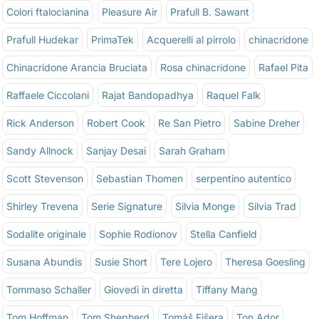
Colori ftalocianina
Pleasure Air
Prafull B. Sawant
Prafull Hudekar
PrimaTek
Acquerelli al pirrolo
chinacridone
Chinacridone Arancia Bruciata
Rosa chinacridone
Rafael Pita
Raffaele Ciccolani
Rajat Bandopadhya
Raquel Falk
Rick Anderson
Robert Cook
Re San Pietro
Sabine Dreher
Sandy Allnock
Sanjay Desai
Sarah Graham
Scott Stevenson
Sebastian Thomen
serpentino autentico
Shirley Trevena
Serie Signature
Silvia Monge
Silvia Trad
Sodalite originale
Sophie Rodionov
Stella Canfield
Susana Abundis
Susie Short
Tere Lojero
Theresa Goesling
Tommaso Schaller
Giovedì in diretta
Tiffany Mang
Tom Hoffman
Tom Shepherd
Tomáš Fišera
Ton Ador