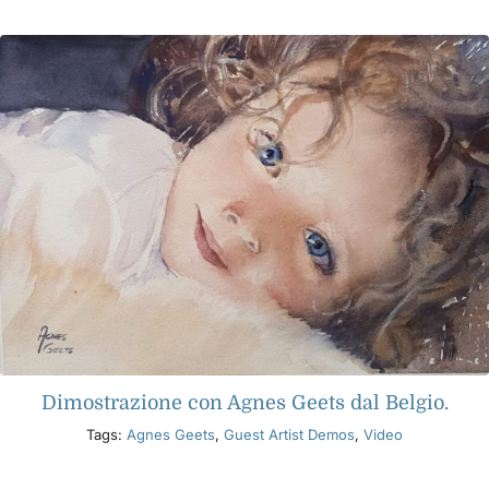
Libri
Eventi
Blog
Risorse
Trova un rivenditore
Dimostrazione con Agnes Geets dal Belgio.
Contattaci
Tags:
Agnes Geets
,
Guest Artist Demos
,
Video
Iscriviti