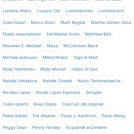
Lorraine Watry
Luciano Cisi
Luminescente
Luminescenti
Colori lunari
Marco Novo
Mark Begbie
Martha Gómez-Silva
Fluido mascherante
Set Master Artist
Matthew Bird
Maureen E. Kerstein
Maya
McCracken Black
Michele Solovyev
Milind Mulick
Diga di Minh
Molly Hashimoto
Molly Murrah
chiaro di luna
Natalia Ushakova
Natalie Oswald
Navin Tantanadaecha
Nicolas Lopez
Nicole Lopez Espinoza
Siringhe
Colori opachi
Rosa Opera
Colori ad olio originali
Pablo Ruben
Pat Weaver
Paolo J. Karlstrom
Paolo Wang
Peggy Dean
Penny Horsley
Acquerelli al perilene