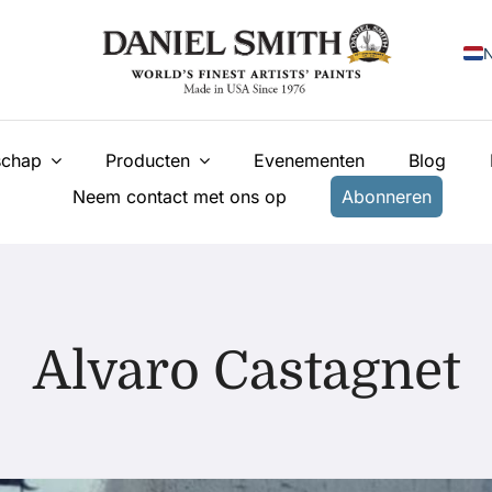
N
E
chap
Producten
Evenementen
Blog
F
Neem contact met ons op
Abonneren
I
E
У
T
Alvaro Castagnet