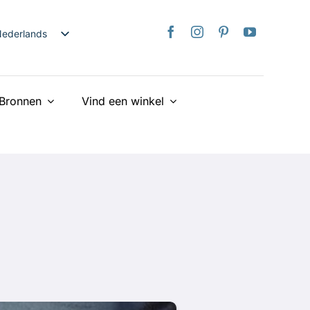
ederlands
nglish
日本語
Bronnen
Vind een winkel
rançais
taliano
Deutsch
spañol
країнська
iếng Việt
简体中文
繁體中文