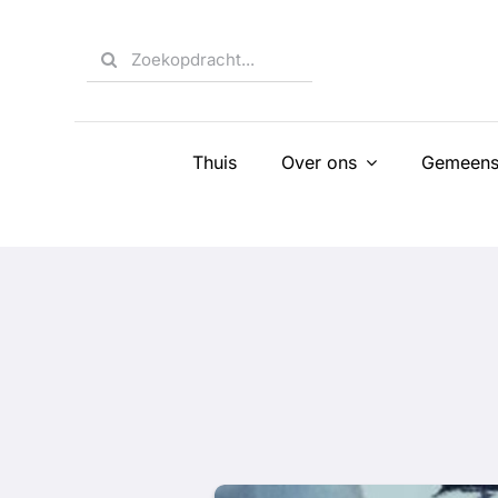
Skip
to
Search
content
for:
Thuis
Over ons
Gemeens