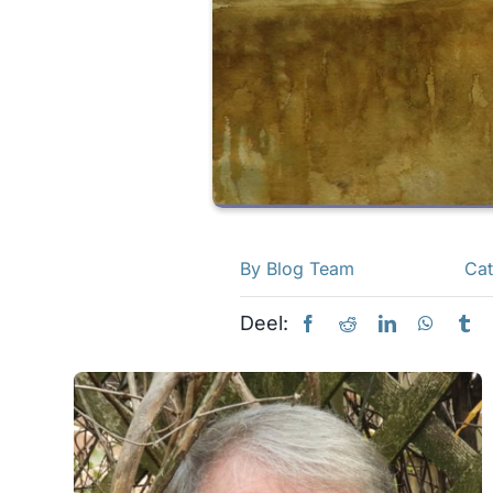
By
Blog Team
Cat
Deel: