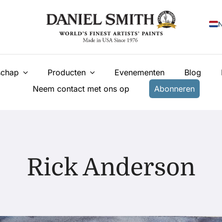
N
E
chap
Producten
Evenementen
Blog
F
Neem contact met ons op
Abonneren
I
E
У
T
Rick Anderson