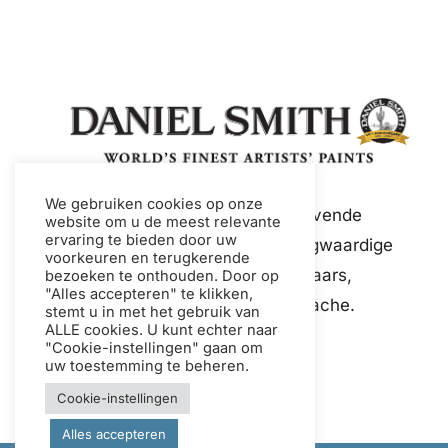
We gebruiken cookies op onze
Daniel Smith is een toonaangevende
website om u de meest relevante
ervaring te bieden door uw
wereldwijde fabrikant van hoogwaardige
voorkeuren en terugkerende
verf en mediums voor kunstenaars,
bezoeken te onthouden. Door op
"Alles accepteren" te klikken,
waaronder aquarelverf en gouache.
stemt u in met het gebruik van
ALLE cookies. U kunt echter naar
"Cookie-instellingen" gaan om
uw toestemming te beheren.
Cookie-instellingen
Alles accepteren