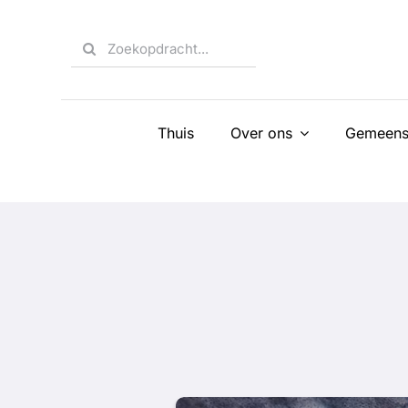
Skip
to
Search
content
for:
Thuis
Over ons
Gemeens