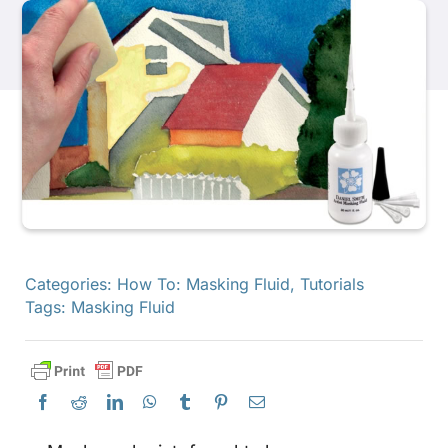
Producten
Evenementen
Blog
Bronnen
Categories:
How To: Masking Fluid
,
Tutorials
Tags:
Masking Fluid
Vind een winkel
Neem contact met ons op
Abonneren