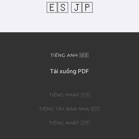
🇪🇸 🇯🇵
Các sản phẩm
Sự kiện
TIẾNG ANH 🇺🇸
Blog
Tải xuống PDF
Tài nguyên
TIẾNG PHÁP 🇫🇷
Tìm một nhà bán lẻ
TIẾNG TÂY BAN NHA 🇪🇸
Liên hệ với chúng tôi
TIẾNG NHẬT 🇯🇵
Đặt mua