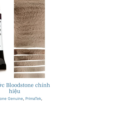
c Bloodstone chính
hiệu
tone Genuine
,
PrimaTek
,