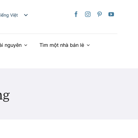
iếng Việt
nglish
日本語
ài nguyên
Tìm một nhà bán lẻ
rançais
taliano
Deutsch
spañol
ederlands
ng
країнська
简体中文
繁體中文