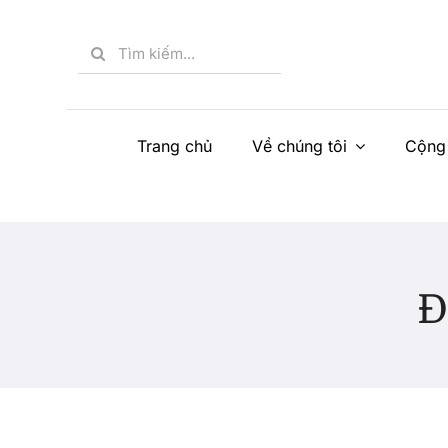
Skip
to
Search
content
for:
Trang chủ
Về chúng tôi
Cộng
Đ