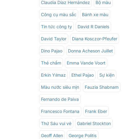
Claudia Díaz Hernández
Bộ màu
Công cụ màu sắc
Bánh xe màu
Tin tức công ty
David R Daniels
David Taylor
Diana Kosczor-Pfeufer
Dino Pajao
Donna Acheson Juillet
Thẻ chấm
Emma Vande Voort
Erkin Yılmaz
Ethel Pajao
Sự kiện
Màu nước siêu mịn
Fauzia Shabnam
Fernando de Paiva
Francesco Fontana
Frank Eber
Thứ Sáu vui vẻ
Gabriel Stockton
Geoff Allen
George Politis