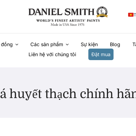
T
E
 đồng
Các sản phẩm
Sự kiện
Blog
T
F
Liên hệ với chúng tôi
Đặt mua
I
E
N
á huyết thạch chính hã
У