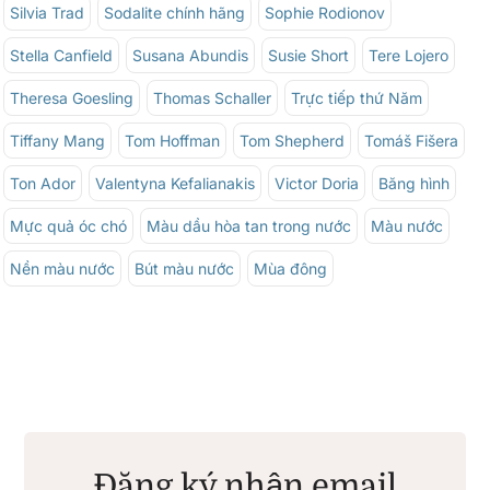
Silvia Trad
Sodalite chính hãng
Sophie Rodionov
Stella Canfield
Susana Abundis
Susie Short
Tere Lojero
Theresa Goesling
Thomas Schaller
Trực tiếp thứ Năm
Tiffany Mang
Tom Hoffman
Tom Shepherd
Tomáš Fišera
Ton Ador
Valentyna Kefalianakis
Victor Doria
Băng hình
Mực quả óc chó
Màu dầu hòa tan trong nước
Màu nước
Nền màu nước
Bút màu nước
Mùa đông
Đăng ký nhận email