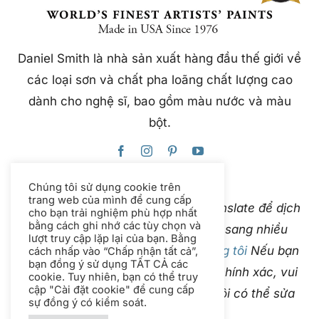
Daniel Smith là nhà sản xuất hàng đầu thế giới về
các loại sơn và chất pha loãng chất lượng cao
dành cho nghệ sĩ, bao gồm màu nước và màu
bột.
Chúng tôi sử dụng cookie trên
trang web của mình để cung cấp
Trang web này sử dụng Google Translate để dịch
cho bạn trải nghiệm phù hợp nhất
bằng cách ghi nhớ các tùy chọn và
nội dung ngay lập tức và tự động sang nhiều
lượt truy cập lặp lại của bạn. Bằng
ngôn ngữ. Vui lòng
liên hệ với chúng tôi
Nếu bạn
cách nhấp vào “Chấp nhận tất cả”,
bạn đồng ý sử dụng TẤT CẢ các
phát hiện bản dịch tự động không chính xác, vui
cookie. Tuy nhiên, bạn có thể truy
cập "Cài đặt cookie" để cung cấp
lòng cho chúng tôi biết để chúng tôi có thể sửa
sự đồng ý có kiểm soát.
chữa.