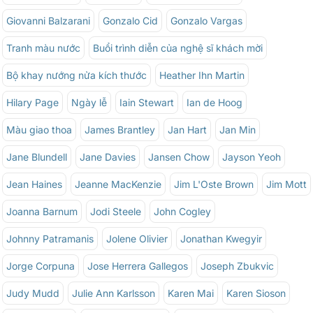
Giovanni Balzarani
Gonzalo Cid
Gonzalo Vargas
Tranh màu nước
Buổi trình diễn của nghệ sĩ khách mời
Bộ khay nướng nửa kích thước
Heather Ihn Martin
Hilary Page
Ngày lễ
Iain Stewart
Ian de Hoog
Màu giao thoa
James Brantley
Jan Hart
Jan Min
Jane Blundell
Jane Davies
Jansen Chow
Jayson Yeoh
Jean Haines
Jeanne MacKenzie
Jim L'Oste Brown
Jim Mott
Joanna Barnum
Jodi Steele
John Cogley
Johnny Patramanis
Jolene Olivier
Jonathan Kwegyir
Jorge Corpuna
Jose Herrera Gallegos
Joseph Zbukvic
Judy Mudd
Julie Ann Karlsson
Karen Mai
Karen Sioson