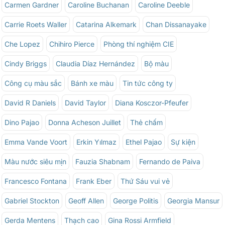
Carmen Gardner
Caroline Buchanan
Caroline Deeble
Carrie Roets Waller
Catarina Alkemark
Chan Dissanayake
Che Lopez
Chihiro Pierce
Phòng thí nghiệm CIE
Cindy Briggs
Claudia Díaz Hernández
Bộ màu
Công cụ màu sắc
Bánh xe màu
Tin tức công ty
David R Daniels
David Taylor
Diana Kosczor-Pfeufer
Dino Pajao
Donna Acheson Juillet
Thẻ chấm
Emma Vande Voort
Erkin Yılmaz
Ethel Pajao
Sự kiện
Màu nước siêu mịn
Fauzia Shabnam
Fernando de Paiva
Francesco Fontana
Frank Eber
Thứ Sáu vui vẻ
Gabriel Stockton
Geoff Allen
George Politis
Georgia Mansur
Gerda Mentens
Thạch cao
Gina Rossi Armfield