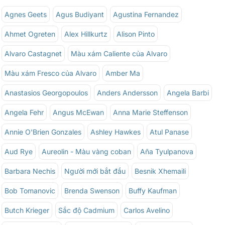
Agnes Geets
Agus Budiyant
Agustina Fernandez
Ahmet Ogreten
Alex Hillkurtz
Alison Pinto
Alvaro Castagnet
Màu xám Caliente của Alvaro
Màu xám Fresco của Alvaro
Amber Ma
Anastasios Georgopoulos
Anders Andersson
Angela Barbi
Angela Fehr
Angus McEwan
Anna Marie Steffenson
Annie O'Brien Gonzales
Ashley Hawkes
Atul Panase
Aud Rye
Aureolin - Màu vàng coban
Aña Tyulpanova
Barbara Nechis
Người mới bắt đầu
Besnik Xhemaili
Bob Tomanovic
Brenda Swenson
Buffy Kaufman
Butch Krieger
Sắc độ Cadmium
Carlos Avelino