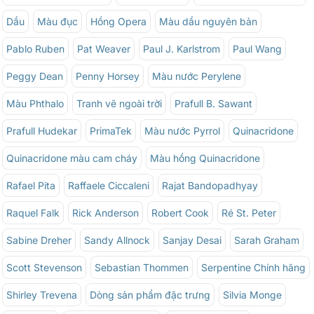
Dầu
Màu đục
Hồng Opera
Màu dầu nguyên bản
Pablo Ruben
Pat Weaver
Paul J. Karlstrom
Paul Wang
Peggy Dean
Penny Horsey
Màu nước Perylene
Màu Phthalo
Tranh vẽ ngoài trời
Prafull B. Sawant
Prafull Hudekar
PrimaTek
Màu nước Pyrrol
Quinacridone
Quinacridone màu cam cháy
Màu hồng Quinacridone
Rafael Pita
Raffaele Ciccaleni
Rajat Bandopadhyay
Raquel Falk
Rick Anderson
Robert Cook
Ré St. Peter
Sabine Dreher
Sandy Allnock
Sanjay Desai
Sarah Graham
Scott Stevenson
Sebastian Thommen
Serpentine Chính hãng
Shirley Trevena
Dòng sản phẩm đặc trưng
Silvia Monge