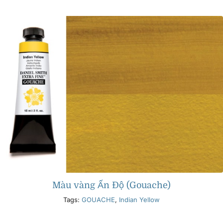
Các sản phẩm
Sự kiện
Blog
Tài nguyên
Tìm một nhà bán lẻ
Màu vàng Ấn Độ (Gouache)
Liên hệ với chúng tôi
Tags:
GOUACHE
,
Indian Yellow
Đặt mua