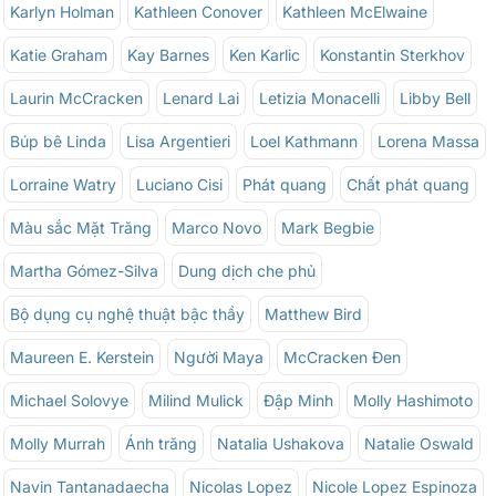
Karlyn Holman
Kathleen Conover
Kathleen McElwaine
Katie Graham
Kay Barnes
Ken Karlic
Konstantin Sterkhov
Laurin McCracken
Lenard Lai
Letizia Monacelli
Libby Bell
Búp bê Linda
Lisa Argentieri
Loel Kathmann
Lorena Massa
Lorraine Watry
Luciano Cisi
Phát quang
Chất phát quang
Màu sắc Mặt Trăng
Marco Novo
Mark Begbie
Martha Gómez-Silva
Dung dịch che phủ
Bộ dụng cụ nghệ thuật bậc thầy
Matthew Bird
Maureen E. Kerstein
Người Maya
McCracken Đen
Michael Solovye
Milind Mulick
Đập Minh
Molly Hashimoto
Molly Murrah
Ánh trăng
Natalia Ushakova
Natalie Oswald
Navin Tantanadaecha
Nicolas Lopez
Nicole Lopez Espinoza