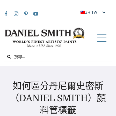
Skip
to
ZH_TW
content
EN
JA
FR
Tog
IT
Nav
Search
DE
for:
ES
NL
家
UK
如何區分丹尼爾史密斯
VI
關於我們
（DANIEL SMITH）顏
ZH
料管標籤
社群