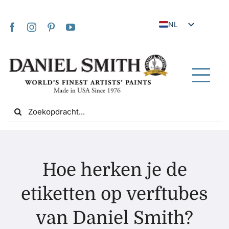
Skip
to
NL
content
EN
JA
FR
Tog
IT
Nav
Search
DE
for:
ES
UK
Thuis
VI
Hoe herken je de
ZH
Over ons
etiketten op verftubes
ZH_TW
van Daniel Smith?
Gemeenschap