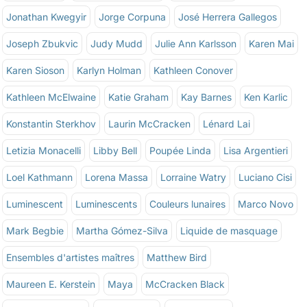
Jonathan Kwegyir
Jorge Corpuna
José Herrera Gallegos
Joseph Zbukvic
Judy Mudd
Julie Ann Karlsson
Karen Mai
Karen Sioson
Karlyn Holman
Kathleen Conover
Kathleen McElwaine
Katie Graham
Kay Barnes
Ken Karlic
Konstantin Sterkhov
Laurin McCracken
Lénard Lai
Letizia Monacelli
Libby Bell
Poupée Linda
Lisa Argentieri
Loel Kathmann
Lorena Massa
Lorraine Watry
Luciano Cisi
Luminescent
Luminescents
Couleurs lunaires
Marco Novo
Mark Begbie
Martha Gómez-Silva
Liquide de masquage
Ensembles d'artistes maîtres
Matthew Bird
Maureen E. Kerstein
Maya
McCracken Black