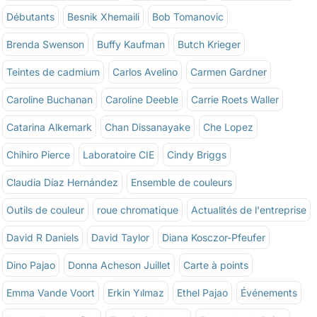
Débutants
Besnik Xhemaili
Bob Tomanovic
Brenda Swenson
Buffy Kaufman
Butch Krieger
Teintes de cadmium
Carlos Avelino
Carmen Gardner
Caroline Buchanan
Caroline Deeble
Carrie Roets Waller
Catarina Alkemark
Chan Dissanayake
Che Lopez
Chihiro Pierce
Laboratoire CIE
Cindy Briggs
Claudia Díaz Hernández
Ensemble de couleurs
Outils de couleur
roue chromatique
Actualités de l'entreprise
David R Daniels
David Taylor
Diana Kosczor-Pfeufer
Dino Pajao
Donna Acheson Juillet
Carte à points
Emma Vande Voort
Erkin Yılmaz
Ethel Pajao
Événements