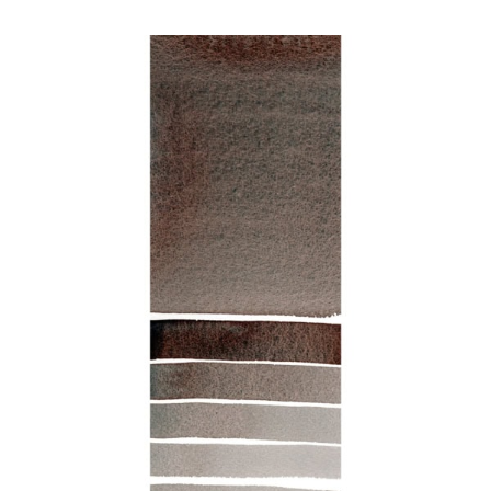
Produits
Événements
Blog
Ressources
Trouver un détaillant
Contactez-nous
S'abonner