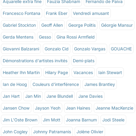
Aquarelle extra fine
Fauzia Shabnam
Fernando de Paiva
Francesco Fontana
Frank Eber
Vendredi amusant
Gabriel Stockton
Geoff Allen
George Politis
Géorgie Mansur
Gerda Mentens
Gesso
Gina Rossi Armfield
Giovanni Balzarani
Gonzalo Cid
Gonzalo Vargas
GOUACHE
Démonstrations d'artistes invités
Demi-plats
Heather Ihn Martin
Hilary Page
Vacances
Iain Stewart
Ian de Hoog
Couleurs d'interférence
James Brantley
Jan Hart
Jan Min
Jane Blundell
Jane Davies
Jansen Chow
Jayson Yeoh
Jean Haines
Jeanne MacKenzie
Jim L'Oste Brown
Jim Mott
Joanna Barnum
Jodi Steele
John Cogley
Johnny Patramanis
Jolène Olivier