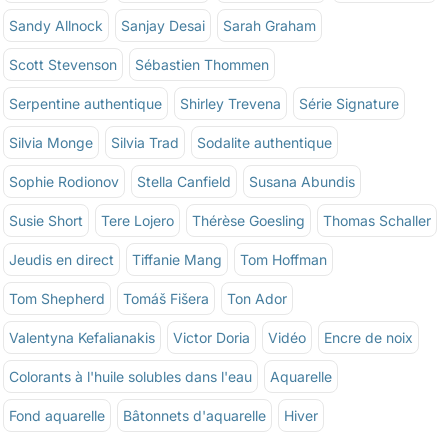
Sandy Allnock
Sanjay Desai
Sarah Graham
Scott Stevenson
Sébastien Thommen
Serpentine authentique
Shirley Trevena
Série Signature
Silvia Monge
Silvia Trad
Sodalite authentique
Sophie Rodionov
Stella Canfield
Susana Abundis
Susie Short
Tere Lojero
Thérèse Goesling
Thomas Schaller
Jeudis en direct
Tiffanie Mang
Tom Hoffman
Tom Shepherd
Tomáš Fišera
Ton Ador
Valentyna Kefalianakis
Victor Doria
Vidéo
Encre de noix
Colorants à l'huile solubles dans l'eau
Aquarelle
Fond aquarelle
Bâtonnets d'aquarelle
Hiver