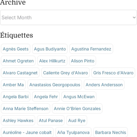
Archive
Étiquettes
Agnès Geets
Agus Budiyanto
Agustina Fernandez
Ahmet Ogreten
Alex Hillkurtz
Alison Pinto
Alvaro Castagnet
Caliente Grey d'Alvaro
Gris Fresco d'Alvaro
Amber Ma
Anastasios Georgopoulos
Anders Andersson
Angela Barbi
Angela Fehr
Angus McEwan
Anna Marie Steffenson
Annie O'Brien Gonzales
Ashley Hawkes
Atul Panase
Aud Rye
Auréoline - Jaune cobalt
Aña Tyulpanova
Barbara Nechis