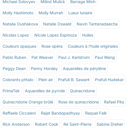
Michael Solovyev
Milind Mulick
Barrage Minh
Molly Hashimoto
Molly Murrah
Lueur lunaire
Natalia Oushakova
Natalie Oswald
Navin Tantanadaecha
Nicolas Lopez
Nicole Lopez Espinoza
Huiles
Couleurs opaques
Rose opéra
Couleurs à l'huile originales
Pablo Ruben
Pat Weaver
Paul J. Karlstrom
Paul Wang
Peggy Dean
Penny Horsley
Aquarelles de pérylène
Colorants phtalo
Plein air
Prafull B. Sawant
Prafull Hudekar
PrimaTek
Aquarelles de pyrrole
Quinacridone
Quinacridone Orange brûlé
Rose de quinacridone
Rafael Pita
Raffaele Ciccaleni
Rajat Bandopadhyay
Raquel Falk
Rick Anderson
Robert Cook
Ré Saint-Pierre
Sabine Dreher