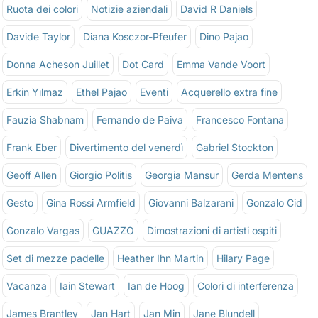
Ruota dei colori
Notizie aziendali
David R Daniels
Davide Taylor
Diana Kosczor-Pfeufer
Dino Pajao
Donna Acheson Juillet
Dot Card
Emma Vande Voort
Erkin Yılmaz
Ethel Pajao
Eventi
Acquerello extra fine
Fauzia Shabnam
Fernando de Paiva
Francesco Fontana
Frank Eber
Divertimento del venerdì
Gabriel Stockton
Geoff Allen
Giorgio Politis
Georgia Mansur
Gerda Mentens
Gesto
Gina Rossi Armfield
Giovanni Balzarani
Gonzalo Cid
Gonzalo Vargas
GUAZZO
Dimostrazioni di artisti ospiti
Set di mezze padelle
Heather Ihn Martin
Hilary Page
Vacanza
Iain Stewart
Ian de Hoog
Colori di interferenza
James Brantley
Jan Hart
Jan Min
Jane Blundell