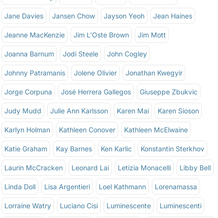
Jane Davies
Jansen Chow
Jayson Yeoh
Jean Haines
Jeanne MacKenzie
Jim L'Oste Brown
Jim Mott
Joanna Barnum
Jodi Steele
John Cogley
Johnny Patramanis
Jolene Olivier
Jonathan Kwegyir
Jorge Corpuna
José Herrera Gallegos
Giuseppe Zbukvic
Judy Mudd
Julie Ann Karlsson
Karen Mai
Karen Sioson
Karlyn Holman
Kathleen Conover
Kathleen McElwaine
Katie Graham
Kay Barnes
Ken Karlic
Konstantin Sterkhov
Laurin McCracken
Leonard Lai
Letizia Monacelli
Libby Bell
Linda Doll
Lisa Argentieri
Loel Kathmann
Lorenamassa
Lorraine Watry
Luciano Cisi
Luminescente
Luminescenti