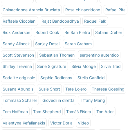
Chinacridone Arancia Bruciata
Rosa chinacridone
Rafael Pita
Raffaele Ciccolani
Rajat Bandopadhya
Raquel Falk
Rick Anderson
Robert Cook
Re San Pietro
Sabine Dreher
Sandy Allnock
Sanjay Desai
Sarah Graham
Scott Stevenson
Sebastian Thomen
serpentino autentico
Shirley Trevena
Serie Signature
Silvia Monge
Silvia Trad
Sodalite originale
Sophie Rodionov
Stella Canfield
Susana Abundis
Susie Short
Tere Lojero
Theresa Goesling
Tommaso Schaller
Giovedì in diretta
Tiffany Mang
Tom Hoffman
Tom Shepherd
Tomáš Fišera
Ton Ador
Valentyna Kefalianakis
Victor Doria
Video