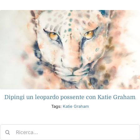
Libri
Eventi
Blog
Risorse
Dipingi un leopardo possente con Katie Graham
Trova un rivenditore
Tags:
Katie Graham
Contattaci
Search
for:
Iscriviti