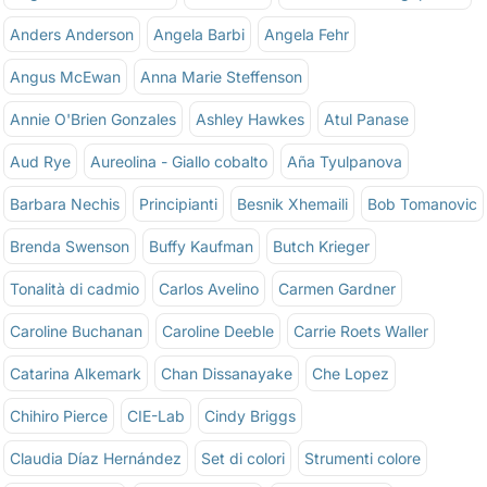
Anders Anderson
Angela Barbi
Angela Fehr
Angus McEwan
Anna Marie Steffenson
Annie O'Brien Gonzales
Ashley Hawkes
Atul Panase
Aud Rye
Aureolina - Giallo cobalto
Aña Tyulpanova
Barbara Nechis
Principianti
Besnik Xhemaili
Bob Tomanovic
Brenda Swenson
Buffy Kaufman
Butch Krieger
Tonalità di cadmio
Carlos Avelino
Carmen Gardner
Caroline Buchanan
Caroline Deeble
Carrie Roets Waller
Catarina Alkemark
Chan Dissanayake
Che Lopez
Chihiro Pierce
CIE-Lab
Cindy Briggs
Claudia Díaz Hernández
Set di colori
Strumenti colore