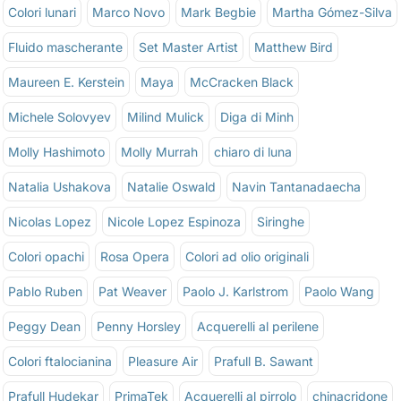
Colori lunari
Marco Novo
Mark Begbie
Martha Gómez-Silva
Fluido mascherante
Set Master Artist
Matthew Bird
Maureen E. Kerstein
Maya
McCracken Black
Michele Solovyev
Milind Mulick
Diga di Minh
Molly Hashimoto
Molly Murrah
chiaro di luna
Natalia Ushakova
Natalie Oswald
Navin Tantanadaecha
Nicolas Lopez
Nicole Lopez Espinoza
Siringhe
Colori opachi
Rosa Opera
Colori ad olio originali
Pablo Ruben
Pat Weaver
Paolo J. Karlstrom
Paolo Wang
Peggy Dean
Penny Horsley
Acquerelli al perilene
Colori ftalocianina
Pleasure Air
Prafull B. Sawant
Prafull Hudekar
PrimaTek
Acquerelli al pirrolo
chinacridone