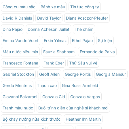
Công cụ màu sắc
Bánh xe màu
Tin tức công ty
David R Daniels
David Taylor
Diana Kosczor-Pfeufer
Dino Pajao
Donna Acheson Juillet
Thẻ chấm
Emma Vande Voort
Erkin Yılmaz
Ethel Pajao
Sự kiện
Màu nước siêu mịn
Fauzia Shabnam
Fernando de Paiva
Francesco Fontana
Frank Eber
Thứ Sáu vui vẻ
Gabriel Stockton
Geoff Allen
George Politis
Georgia Mansur
Gerda Mentens
Thạch cao
Gina Rossi Armfield
Giovanni Balzarani
Gonzalo Cid
Gonzalo Vargas
Tranh màu nước
Buổi trình diễn của nghệ sĩ khách mời
Bộ khay nướng nửa kích thước
Heather Ihn Martin