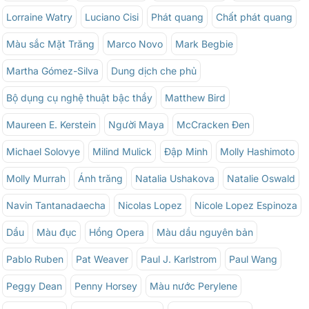
Lorraine Watry
Luciano Cisi
Phát quang
Chất phát quang
Màu sắc Mặt Trăng
Marco Novo
Mark Begbie
Martha Gómez-Silva
Dung dịch che phủ
Bộ dụng cụ nghệ thuật bậc thầy
Matthew Bird
Maureen E. Kerstein
Người Maya
McCracken Đen
Michael Solovye
Milind Mulick
Đập Minh
Molly Hashimoto
Molly Murrah
Ánh trăng
Natalia Ushakova
Natalie Oswald
Navin Tantanadaecha
Nicolas Lopez
Nicole Lopez Espinoza
Dầu
Màu đục
Hồng Opera
Màu dầu nguyên bản
Pablo Ruben
Pat Weaver
Paul J. Karlstrom
Paul Wang
Peggy Dean
Penny Horsey
Màu nước Perylene