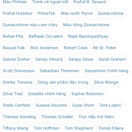
Màu Phthalo
Tranh vẽ ngoài trời
Prafull B. Sawant
Prafull Hudekar
PrimaTek
Màu nước Pyrrol
Quinacridone
Quinacridone màu cam cháy
Màu hồng Quinacridone
Rafael Pita
Raffaele Ciccaleni
Rajat Bandopadhyay
Raquel Falk
Rick Anderson
Robert Cook
Ré St. Peter
Sabine Dreher
Sandy Allnock
Sanjay Desai
Sarah Graham
Scott Stevenson
Sebastian Thommen
Serpentine Chính hãng
Shirley Trevena
Dòng sản phẩm đặc trưng
Silvia Monge
Silvia Trad
Sodalite chính hãng
Sophie Rodionov
Stella Canfield
Susana Abundis
Susie Short
Tere Lojero
Theresa Goesling
Thomas Schaller
Trực tiếp thứ Năm
Tiffany Mang
Tom Hoffman
Tom Shepherd
Tomáš Fišera