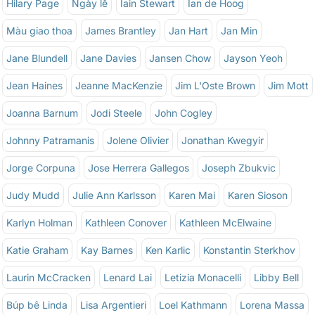
Hilary Page
Ngày lễ
Iain Stewart
Ian de Hoog
Màu giao thoa
James Brantley
Jan Hart
Jan Min
Jane Blundell
Jane Davies
Jansen Chow
Jayson Yeoh
Jean Haines
Jeanne MacKenzie
Jim L'Oste Brown
Jim Mott
Joanna Barnum
Jodi Steele
John Cogley
Johnny Patramanis
Jolene Olivier
Jonathan Kwegyir
Jorge Corpuna
Jose Herrera Gallegos
Joseph Zbukvic
Judy Mudd
Julie Ann Karlsson
Karen Mai
Karen Sioson
Karlyn Holman
Kathleen Conover
Kathleen McElwaine
Katie Graham
Kay Barnes
Ken Karlic
Konstantin Sterkhov
Laurin McCracken
Lenard Lai
Letizia Monacelli
Libby Bell
Búp bê Linda
Lisa Argentieri
Loel Kathmann
Lorena Massa