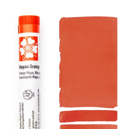
Các sản phẩm
Sự kiện
Blog
Tài nguyên
Tìm một nhà bán lẻ
Liên hệ với chúng tôi
Đặt mua