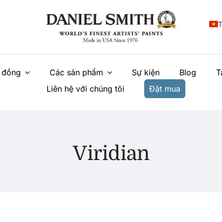
T
E
 đồng
Các sản phẩm
Sự kiện
Blog
T
F
Liên hệ với chúng tôi
Đặt mua
I
E
N
Viridian
У