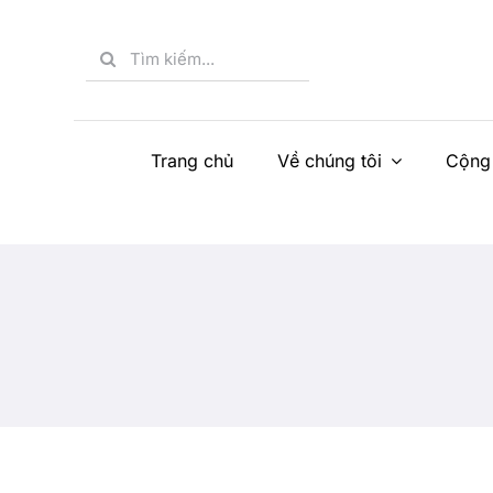
Skip
to
Search
content
for:
Trang chủ
Về chúng tôi
Cộng