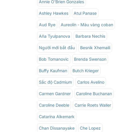
Annie O'Brien Gonzales
Ashley Hawkes
Atul Panase
Aud Rye
Aureolin - Màu vàng coban
Aña Tyulpanova
Barbara Nechis
Người mới bắt đầu
Besnik Xhemaili
Bob Tomanovic
Brenda Swenson
Buffy Kaufman
Butch Krieger
Sắc độ Cadmium
Carlos Avelino
Carmen Gardner
Caroline Buchanan
Caroline Deeble
Carrie Roets Waller
Catarina Alkemark
Chan Dissanayake
Che Lopez