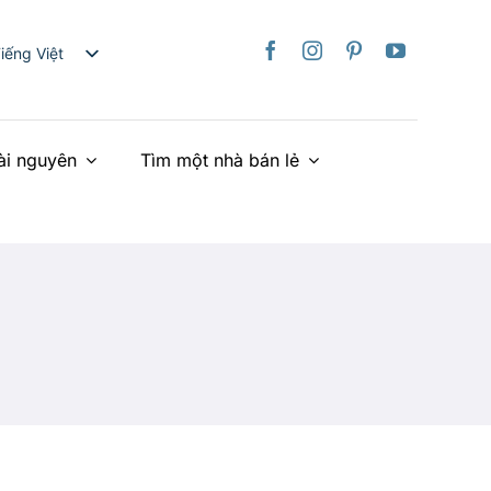
iếng Việt
nglish
日本語
ài nguyên
Tìm một nhà bán lẻ
rançais
taliano
Deutsch
spañol
ederlands
країнська
简体中文
繁體中文