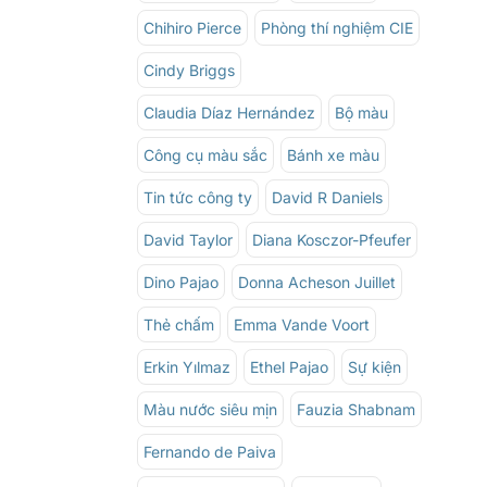
Chihiro Pierce
Phòng thí nghiệm CIE
Cindy Briggs
Claudia Díaz Hernández
Bộ màu
Công cụ màu sắc
Bánh xe màu
Tin tức công ty
David R Daniels
David Taylor
Diana Kosczor-Pfeufer
Dino Pajao
Donna Acheson Juillet
Thẻ chấm
Emma Vande Voort
Erkin Yılmaz
Ethel Pajao
Sự kiện
Màu nước siêu mịn
Fauzia Shabnam
Fernando de Paiva