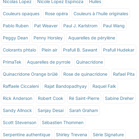
Nicolas Lopez
Nicole Lopez Espinoza
Huiles
Couleurs opaques
Rose opéra
Couleurs à l'huile originales
Pablo Ruben
Pat Weaver
Paul J. Karlstrom
Paul Wang
Peggy Dean
Penny Horsley
Aquarelles de pérylène
Colorants phtalo
Plein air
Prafull B. Sawant
Prafull Hudekar
PrimaTek
Aquarelles de pyrrole
Quinacridone
Quinacridone Orange brûlé
Rose de quinacridone
Rafael Pita
Raffaele Ciccaleni
Rajat Bandopadhyay
Raquel Falk
Rick Anderson
Robert Cook
Ré Saint-Pierre
Sabine Dreher
Sandy Allnock
Sanjay Desai
Sarah Graham
Scott Stevenson
Sébastien Thommen
Serpentine authentique
Shirley Trevena
Série Signature