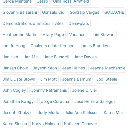
Gerda Mentens
Gesso
Gina Rossi Armfield
Giovanni Balzarani
Gonzalo Cid
Gonzalo Vargas
GOUACHE
Démonstrations d'artistes invités
Demi-plats
Heather Ihn Martin
Hilary Page
Vacances
Iain Stewart
Ian de Hoog
Couleurs d'interférence
James Brantley
Jan Hart
Jan Min
Jane Blundell
Jane Davies
Jansen Chow
Jayson Yeoh
Jean Haines
Jeanne MacKenzie
Jim L'Oste Brown
Jim Mott
Joanna Barnum
Jodi Steele
John Cogley
Johnny Patramanis
Jolène Olivier
Jonathan Kwegyir
Jorge Corpuna
José Herrera Gallegos
Joseph Zbukvic
Judy Mudd
Julie Ann Karlsson
Karen Mai
Karen Sioson
Karlyn Holman
Kathleen Conover