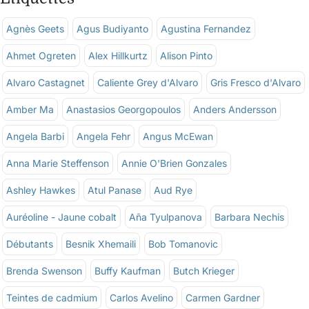
Agnès Geets
Agus Budiyanto
Agustina Fernandez
Ahmet Ogreten
Alex Hillkurtz
Alison Pinto
Alvaro Castagnet
Caliente Grey d'Alvaro
Gris Fresco d'Alvaro
Amber Ma
Anastasios Georgopoulos
Anders Andersson
Angela Barbi
Angela Fehr
Angus McEwan
Anna Marie Steffenson
Annie O'Brien Gonzales
Ashley Hawkes
Atul Panase
Aud Rye
Auréoline - Jaune cobalt
Aña Tyulpanova
Barbara Nechis
Débutants
Besnik Xhemaili
Bob Tomanovic
Brenda Swenson
Buffy Kaufman
Butch Krieger
Teintes de cadmium
Carlos Avelino
Carmen Gardner