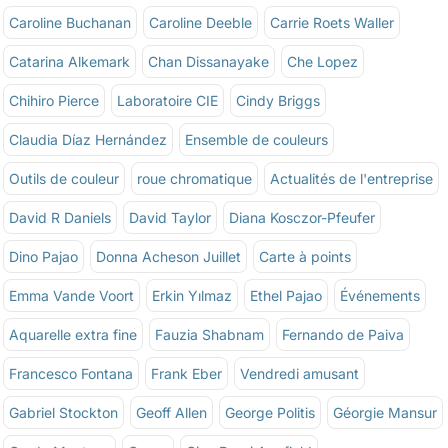
Caroline Buchanan
Caroline Deeble
Carrie Roets Waller
Catarina Alkemark
Chan Dissanayake
Che Lopez
Chihiro Pierce
Laboratoire CIE
Cindy Briggs
Claudia Díaz Hernández
Ensemble de couleurs
Outils de couleur
roue chromatique
Actualités de l'entreprise
David R Daniels
David Taylor
Diana Kosczor-Pfeufer
Dino Pajao
Donna Acheson Juillet
Carte à points
Emma Vande Voort
Erkin Yılmaz
Ethel Pajao
Événements
Aquarelle extra fine
Fauzia Shabnam
Fernando de Paiva
Francesco Fontana
Frank Eber
Vendredi amusant
Gabriel Stockton
Geoff Allen
George Politis
Géorgie Mansur