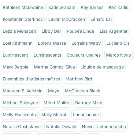
Kathleen McElwaine
Katie Graham
Kay Barnes
Ken Karlic
Konstantin Sterkhov
Laurin McCracken
Lénard Lai
Letizia Monacelli
Libby Bell
Poupée Linda
Lisa Argentieri
Loel Kathmann
Lorena Massa
Lorraine Watry
Luciano Cisi
Luminescent
Luminescents
Couleurs lunaires
Marco Novo
Mark Begbie
Martha Gómez-Silva
Liquide de masquage
Ensembles d'artistes maîtres
Matthew Bird
Maureen E. Kerstein
Maya
McCracken Black
Michael Solovyev
Milind Mulick
Barrage Minh
Molly Hashimoto
Molly Murrah
Lueur lunaire
Natalia Oushakova
Natalie Oswald
Navin Tantanadaecha