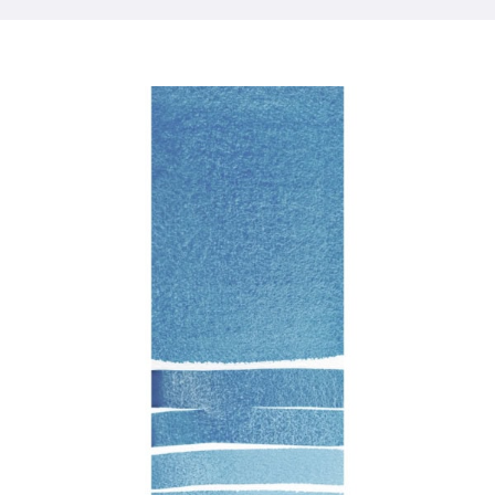
Produits
Événements
Blog
Ressources
Trouver un détaillant
Contactez-nous
S'abonner