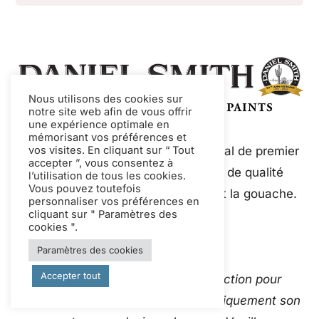
Nous utilisons des cookies sur
notre site web afin de vous offrir
une expérience optimale en
mémorisant vos préférences et
vos visites. En cliquant sur “ Tout
Daniel Smith est un fabricant mondial de premier
accepter ”, vous consentez à
plan de peintures et de médiums de qualité
l’utilisation de tous les cookies.
Vous pouvez toutefois
artistique, notamment l'aquarelle et la gouache.
personnaliser vos préférences en
cliquant sur " Paramètres des
cookies ".
Paramètres des cookies
Accepter tout
Ce site web utilise Google Traduction pour
traduire instantanément et automatiquement son