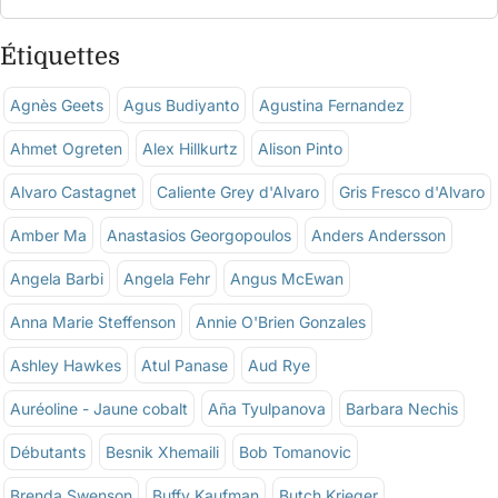
Étiquettes
Agnès Geets
Agus Budiyanto
Agustina Fernandez
Ahmet Ogreten
Alex Hillkurtz
Alison Pinto
Alvaro Castagnet
Caliente Grey d'Alvaro
Gris Fresco d'Alvaro
Amber Ma
Anastasios Georgopoulos
Anders Andersson
Angela Barbi
Angela Fehr
Angus McEwan
Anna Marie Steffenson
Annie O'Brien Gonzales
Ashley Hawkes
Atul Panase
Aud Rye
Auréoline - Jaune cobalt
Aña Tyulpanova
Barbara Nechis
Débutants
Besnik Xhemaili
Bob Tomanovic
Brenda Swenson
Buffy Kaufman
Butch Krieger