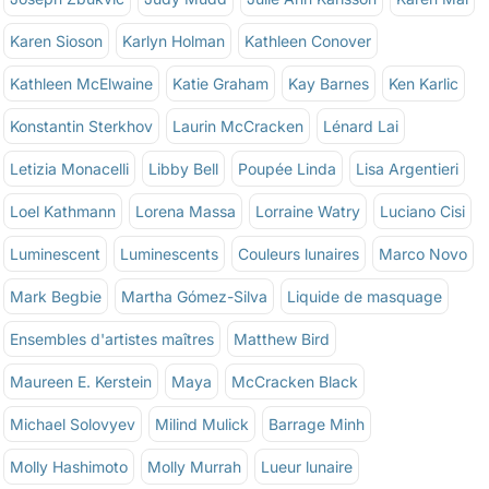
Karen Sioson
Karlyn Holman
Kathleen Conover
Kathleen McElwaine
Katie Graham
Kay Barnes
Ken Karlic
Konstantin Sterkhov
Laurin McCracken
Lénard Lai
Letizia Monacelli
Libby Bell
Poupée Linda
Lisa Argentieri
Loel Kathmann
Lorena Massa
Lorraine Watry
Luciano Cisi
Luminescent
Luminescents
Couleurs lunaires
Marco Novo
Mark Begbie
Martha Gómez-Silva
Liquide de masquage
Ensembles d'artistes maîtres
Matthew Bird
Maureen E. Kerstein
Maya
McCracken Black
Michael Solovyev
Milind Mulick
Barrage Minh
Molly Hashimoto
Molly Murrah
Lueur lunaire