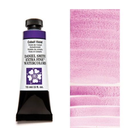
Produits
Événements
Blog
Ressources
Trouver un détaillant
Contactez-nous
S'abonner