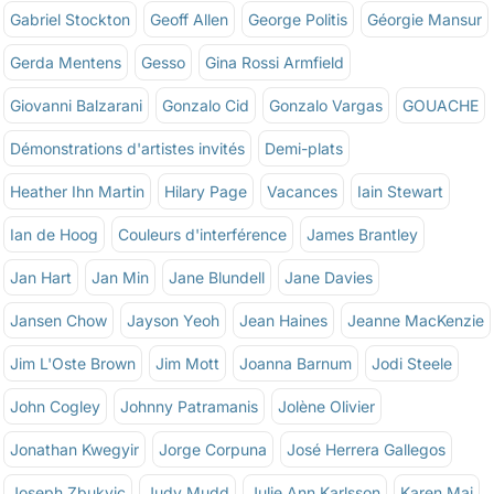
Gabriel Stockton
Geoff Allen
George Politis
Géorgie Mansur
Gerda Mentens
Gesso
Gina Rossi Armfield
Giovanni Balzarani
Gonzalo Cid
Gonzalo Vargas
GOUACHE
Démonstrations d'artistes invités
Demi-plats
Heather Ihn Martin
Hilary Page
Vacances
Iain Stewart
Ian de Hoog
Couleurs d'interférence
James Brantley
Jan Hart
Jan Min
Jane Blundell
Jane Davies
Jansen Chow
Jayson Yeoh
Jean Haines
Jeanne MacKenzie
Jim L'Oste Brown
Jim Mott
Joanna Barnum
Jodi Steele
John Cogley
Johnny Patramanis
Jolène Olivier
Jonathan Kwegyir
Jorge Corpuna
José Herrera Gallegos
Joseph Zbukvic
Judy Mudd
Julie Ann Karlsson
Karen Mai