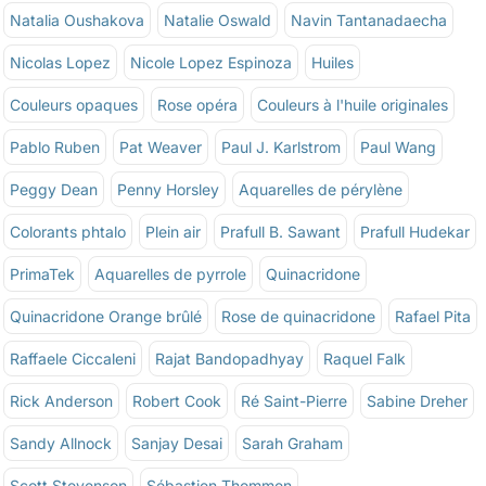
Natalia Oushakova
Natalie Oswald
Navin Tantanadaecha
Nicolas Lopez
Nicole Lopez Espinoza
Huiles
Couleurs opaques
Rose opéra
Couleurs à l'huile originales
Pablo Ruben
Pat Weaver
Paul J. Karlstrom
Paul Wang
Peggy Dean
Penny Horsley
Aquarelles de pérylène
Colorants phtalo
Plein air
Prafull B. Sawant
Prafull Hudekar
PrimaTek
Aquarelles de pyrrole
Quinacridone
Quinacridone Orange brûlé
Rose de quinacridone
Rafael Pita
Raffaele Ciccaleni
Rajat Bandopadhyay
Raquel Falk
Rick Anderson
Robert Cook
Ré Saint-Pierre
Sabine Dreher
Sandy Allnock
Sanjay Desai
Sarah Graham
Scott Stevenson
Sébastien Thommen