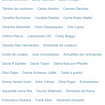
Teintes de cadmium
Carlos Avelino
Carmen Gardner
Caroline Buchanan
Caroline Deeble
Carrie Roets Waller
Catarina Alkemark
Chan Dissanayake
Che Lopez
Chihiro Pierce
Laboratoire CIE
Cindy Briggs
Claudia Díaz Hernández
Ensemble de couleurs
Outils de couleur
roue chromatique
Actualités de l'entreprise
David R Daniels
David Taylor
Diana Kosczor-Pfeufer
Dino Pajao
Donna Acheson Juillet
Carte à points
Emma Vande Voort
Erkin Yılmaz
Ethel Pajao
Événements
Aquarelle extra fine
Fauzia Shabnam
Fernando de Paiva
Francesco Fontana
Frank Eber
Vendredi amusant