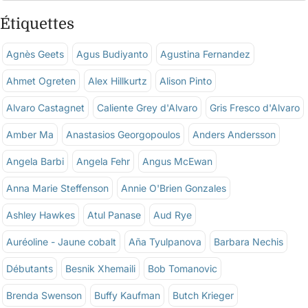
Étiquettes
Agnès Geets
Agus Budiyanto
Agustina Fernandez
Ahmet Ogreten
Alex Hillkurtz
Alison Pinto
Alvaro Castagnet
Caliente Grey d'Alvaro
Gris Fresco d'Alvaro
Amber Ma
Anastasios Georgopoulos
Anders Andersson
Angela Barbi
Angela Fehr
Angus McEwan
Anna Marie Steffenson
Annie O'Brien Gonzales
Ashley Hawkes
Atul Panase
Aud Rye
Auréoline - Jaune cobalt
Aña Tyulpanova
Barbara Nechis
Débutants
Besnik Xhemaili
Bob Tomanovic
Brenda Swenson
Buffy Kaufman
Butch Krieger