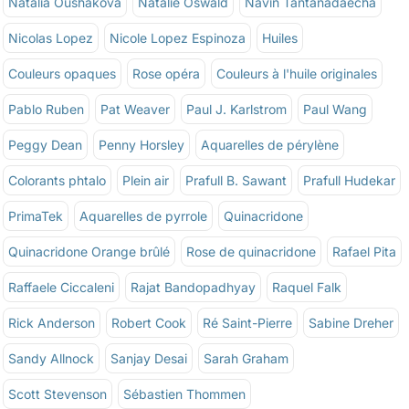
Natalia Oushakova
Natalie Oswald
Navin Tantanadaecha
Nicolas Lopez
Nicole Lopez Espinoza
Huiles
Couleurs opaques
Rose opéra
Couleurs à l'huile originales
Pablo Ruben
Pat Weaver
Paul J. Karlstrom
Paul Wang
Peggy Dean
Penny Horsley
Aquarelles de pérylène
Colorants phtalo
Plein air
Prafull B. Sawant
Prafull Hudekar
PrimaTek
Aquarelles de pyrrole
Quinacridone
Quinacridone Orange brûlé
Rose de quinacridone
Rafael Pita
Raffaele Ciccaleni
Rajat Bandopadhyay
Raquel Falk
Rick Anderson
Robert Cook
Ré Saint-Pierre
Sabine Dreher
Sandy Allnock
Sanjay Desai
Sarah Graham
Scott Stevenson
Sébastien Thommen