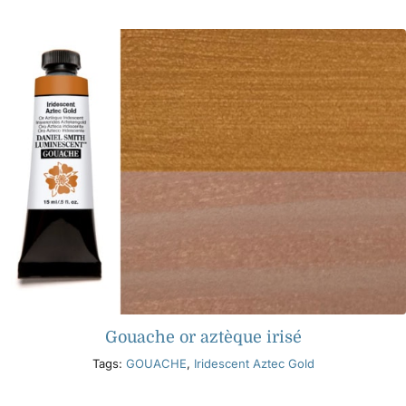
Produits
Événements
Blog
Ressources
Trouver un détaillant
Gouache or aztèque irisé
Contactez-nous
Tags:
GOUACHE
,
Iridescent Aztec Gold
S'abonner