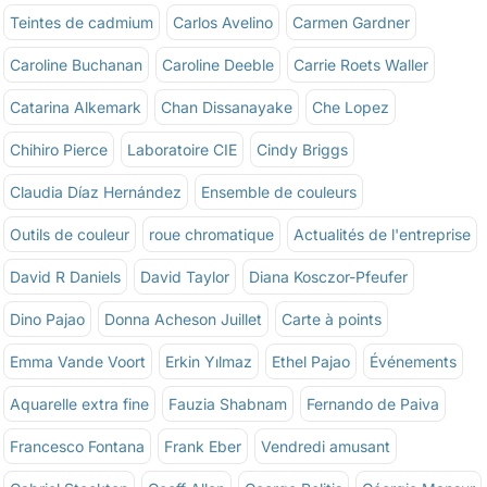
Teintes de cadmium
Carlos Avelino
Carmen Gardner
Caroline Buchanan
Caroline Deeble
Carrie Roets Waller
Catarina Alkemark
Chan Dissanayake
Che Lopez
Chihiro Pierce
Laboratoire CIE
Cindy Briggs
Claudia Díaz Hernández
Ensemble de couleurs
Outils de couleur
roue chromatique
Actualités de l'entreprise
David R Daniels
David Taylor
Diana Kosczor-Pfeufer
Dino Pajao
Donna Acheson Juillet
Carte à points
Emma Vande Voort
Erkin Yılmaz
Ethel Pajao
Événements
Aquarelle extra fine
Fauzia Shabnam
Fernando de Paiva
Francesco Fontana
Frank Eber
Vendredi amusant