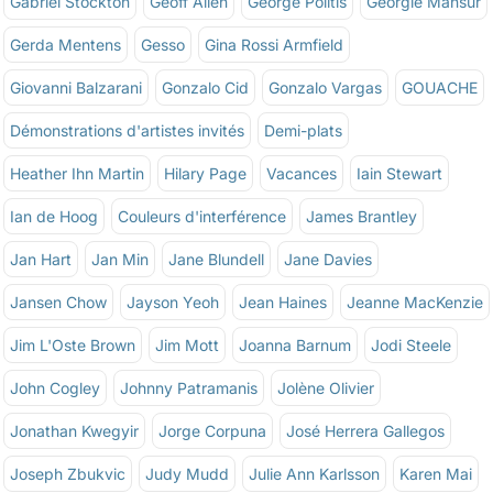
Gabriel Stockton
Geoff Allen
George Politis
Géorgie Mansur
Gerda Mentens
Gesso
Gina Rossi Armfield
Giovanni Balzarani
Gonzalo Cid
Gonzalo Vargas
GOUACHE
Démonstrations d'artistes invités
Demi-plats
Heather Ihn Martin
Hilary Page
Vacances
Iain Stewart
Ian de Hoog
Couleurs d'interférence
James Brantley
Jan Hart
Jan Min
Jane Blundell
Jane Davies
Jansen Chow
Jayson Yeoh
Jean Haines
Jeanne MacKenzie
Jim L'Oste Brown
Jim Mott
Joanna Barnum
Jodi Steele
John Cogley
Johnny Patramanis
Jolène Olivier
Jonathan Kwegyir
Jorge Corpuna
José Herrera Gallegos
Joseph Zbukvic
Judy Mudd
Julie Ann Karlsson
Karen Mai