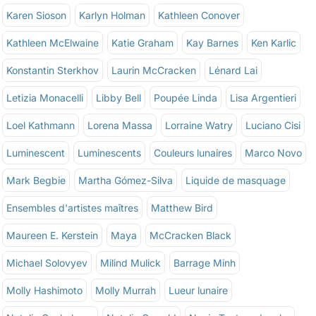
Karen Sioson
Karlyn Holman
Kathleen Conover
Kathleen McElwaine
Katie Graham
Kay Barnes
Ken Karlic
Konstantin Sterkhov
Laurin McCracken
Lénard Lai
Letizia Monacelli
Libby Bell
Poupée Linda
Lisa Argentieri
Loel Kathmann
Lorena Massa
Lorraine Watry
Luciano Cisi
Luminescent
Luminescents
Couleurs lunaires
Marco Novo
Mark Begbie
Martha Gómez-Silva
Liquide de masquage
Ensembles d'artistes maîtres
Matthew Bird
Maureen E. Kerstein
Maya
McCracken Black
Michael Solovyev
Milind Mulick
Barrage Minh
Molly Hashimoto
Molly Murrah
Lueur lunaire