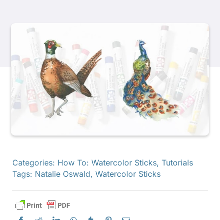
Libri
Eventi
Blog
Risorse
Trova un rivenditore
Categories:
How To: Watercolor Sticks
,
Tutorials
Tags:
Natalie Oswald
,
Watercolor Sticks
Contattaci
Iscriviti