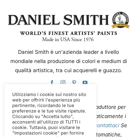
Daniel Smith è un'azienda leader a livello
mondiale nella produzione di colori e medium di
qualità artistica, tra cui acquerelli e guazzo.
Utilizziamo i cookie sul nostro sito
web per offrirti l'esperienza più
pertinente, ricordando le tue
Questo sito web utilizza Google Traduttore per
preferenze e le tue visite ripetute.
tradurre istantaneamente e automaticamente i
Cliccando su "Accetta tutto",
acconsenti all'utilizzo di TUTTI i
contenuti in più lingue. Per favore
contattaci
Se
cookie. Tuttavia, puoi visitare le
"Impostazioni cookie" per fornire
riscontri errori nelle traduzioni automatiche,