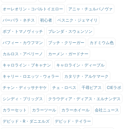
オーレオリン - コバルトイエロー
アニャ・チュルパノヴァ
バーバラ・ネチス
初心者
ベスニク・ジェマイリ
ボブ・トマノヴィッチ
ブレンダ・スウェンソン
バフィー・カウフマン
ブッチ・クリーガー
カドミウム色
カルロス・アベリーノ
カーメン・ガードナー
キャロライン・ブキャナン
キャロライン・ディーブル
キャリー・ロエッツ・ウォラー
カタリナ・アルケマーク
チャン・ディッサナヤケ
チェ・ロペス
千尋ピアス
CIEラボ
シンディ・ブリッグス
クラウディア・ディアス・エルナンデス
カラーセット
カラーツール
カラーホイール
会社ニュース
デビッド・R・ダニエルズ
デビッド・テイラー