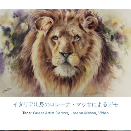
製品
イベント
ブログ
リソース
販売店を探す
イタリア出身のロレーナ・マッサによるデモ
お問い合わせ
Tags:
Guest Artist Demos
,
Lorena Massa
,
Video
購読する