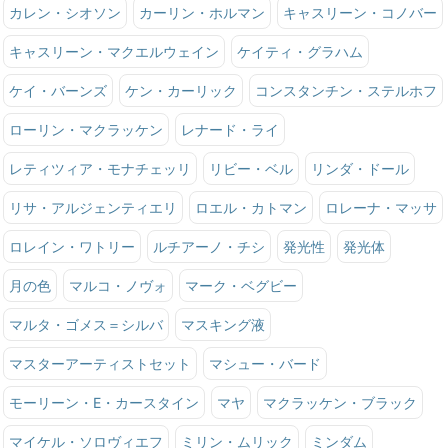
カレン・シオソン
カーリン・ホルマン
キャスリーン・コノバー
キャスリーン・マクエルウェイン
ケイティ・グラハム
ケイ・バーンズ
ケン・カーリック
コンスタンチン・ステルホフ
ローリン・マクラッケン
レナード・ライ
レティツィア・モナチェッリ
リビー・ベル
リンダ・ドール
リサ・アルジェンティエリ
ロエル・カトマン
ロレーナ・マッサ
ロレイン・ワトリー
ルチアーノ・チシ
発光性
発光体
月の色
マルコ・ノヴォ
マーク・ベグビー
マルタ・ゴメス＝シルバ
マスキング液
マスターアーティストセット
マシュー・バード
モーリーン・E・カースタイン
マヤ
マクラッケン・ブラック
マイケル・ソロヴィエフ
ミリン・ムリック
ミンダム