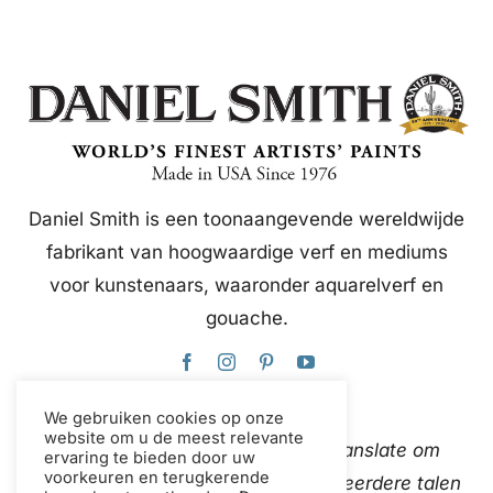
Daniel Smith is een toonaangevende wereldwijde
fabrikant van hoogwaardige verf en mediums
voor kunstenaars, waaronder aquarelverf en
gouache.
We gebruiken cookies op onze
website om u de meest relevante
Deze website gebruikt Google Translate om
ervaring te bieden door uw
voorkeuren en terugkerende
content direct en automatisch in meerdere talen