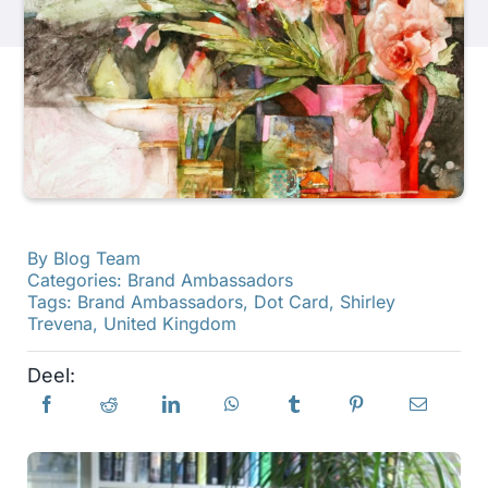
Producten
Evenementen
Blog
By
Blog Team
Bronnen
Categories:
Brand Ambassadors
Tags:
Brand Ambassadors
,
Dot Card
,
Shirley
Trevena
,
United Kingdom
Vind een winkel
Deel:
Neem contact met ons op
Abonneren