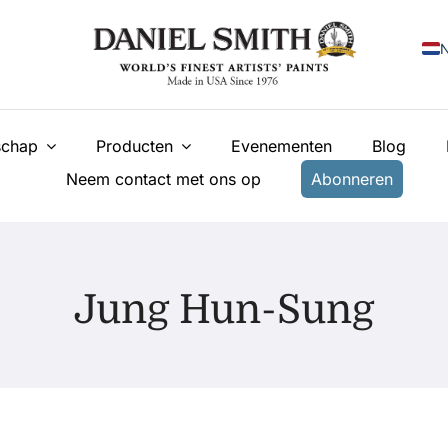
N
E
chap
Producten
Evenementen
Blog
F
Neem contact met ons op
Abonneren
I
E
У
Jung Hun-Sung
T