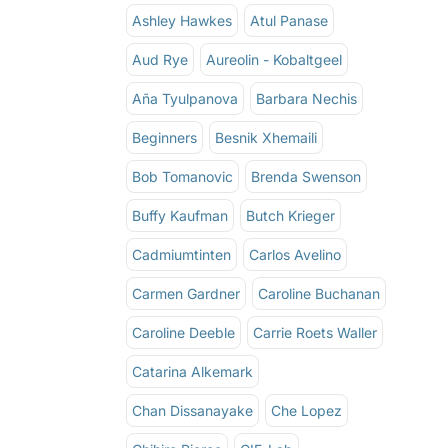
Ashley Hawkes
Atul Panase
Aud Rye
Aureolin - Kobaltgeel
Aña Tyulpanova
Barbara Nechis
Beginners
Besnik Xhemaili
Bob Tomanovic
Brenda Swenson
Buffy Kaufman
Butch Krieger
Cadmiumtinten
Carlos Avelino
Carmen Gardner
Caroline Buchanan
Caroline Deeble
Carrie Roets Waller
Catarina Alkemark
Chan Dissanayake
Che Lopez