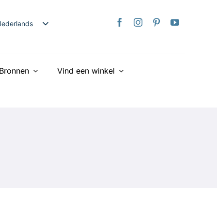
ederlands
nglish
日本語
Bronnen
Vind een winkel
rançais
taliano
Deutsch
spañol
країнська
iếng Việt
简体中文
繁體中文