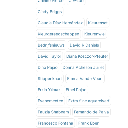
Chihiro Pierce
CIE-Lab
Cindy Briggs
Claudia Díaz Hernández
Kleurenset
Kleurgereedschappen
Kleurenwiel
Bedrijfsnieuws
David R Daniels
David Taylor
Diana Kosczor-Pfeufer
Dino Pajao
Donna Acheson Juillet
Stippenkaart
Emma Vande Voort
Erkin Yılmaz
Ethel Pajao
Evenementen
Extra fijne aquarelverf
Fauzia Shabnam
Fernando de Paiva
Francesco Fontana
Frank Eber