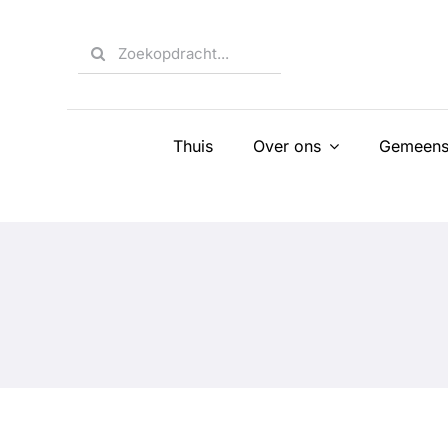
Skip
to
Search
content
for:
Thuis
Over ons
Gemeens