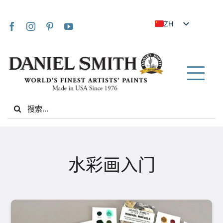
Skip
to
ZH
content
EN
JA
FR
Tog
IT
Nav
Search
DE
for:
ES
NL
家
UK
水彩画入门
VI
关于我们
ZH_TW
社区