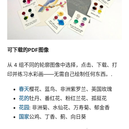
可下载的PDF图像
从 4 组不同的轮廓图像中选择，点击、下载、打
印并练习水彩画——无需自己绘制任何东西。.
春天
樱花、蓝鸟、非洲紫罗兰、英国玫瑰
花的
牡丹、番红花、粉红兰花、孤挺花
花园
: 非洲菊、水仙花、万寿菊、郁金香
国家
公鸡、丁香、蓟、向日葵