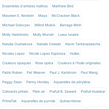
Ensembles d'artistes maîtres
Matthew Bird
Maureen E. Kerstein
Maya
McCracken Black
Michael Solovyev
Milind Mulick
Barrage Minh
Molly Hashimoto
Molly Murrah
Lueur lunaire
Natalia Oushakova
Natalie Oswald
Navin Tantanadaecha
Nicolas Lopez
Nicole Lopez Espinoza
Huiles
Couleurs opaques
Rose opéra
Couleurs à l'huile originales
Pablo Ruben
Pat Weaver
Paul J. Karlstrom
Paul Wang
Peggy Dean
Penny Horsley
Aquarelles de pérylène
Colorants phtalo
Plein air
Prafull B. Sawant
Prafull Hudekar
PrimaTek
Aquarelles de pyrrole
Quinacridone