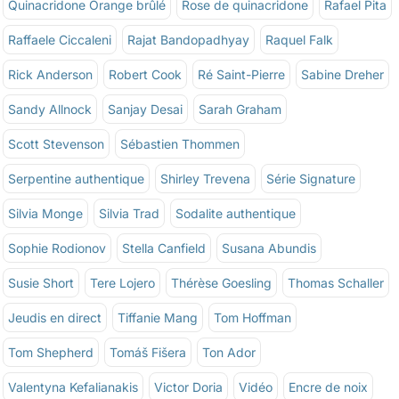
Quinacridone Orange brûlé
Rose de quinacridone
Rafael Pita
Raffaele Ciccaleni
Rajat Bandopadhyay
Raquel Falk
Rick Anderson
Robert Cook
Ré Saint-Pierre
Sabine Dreher
Sandy Allnock
Sanjay Desai
Sarah Graham
Scott Stevenson
Sébastien Thommen
Serpentine authentique
Shirley Trevena
Série Signature
Silvia Monge
Silvia Trad
Sodalite authentique
Sophie Rodionov
Stella Canfield
Susana Abundis
Susie Short
Tere Lojero
Thérèse Goesling
Thomas Schaller
Jeudis en direct
Tiffanie Mang
Tom Hoffman
Tom Shepherd
Tomáš Fišera
Ton Ador
Valentyna Kefalianakis
Victor Doria
Vidéo
Encre de noix