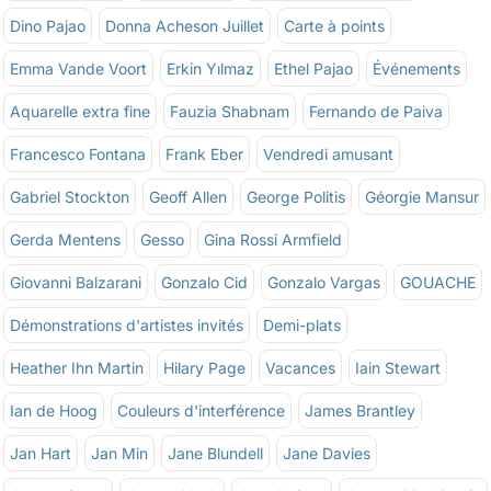
Dino Pajao
Donna Acheson Juillet
Carte à points
Emma Vande Voort
Erkin Yılmaz
Ethel Pajao
Événements
Aquarelle extra fine
Fauzia Shabnam
Fernando de Paiva
Francesco Fontana
Frank Eber
Vendredi amusant
Gabriel Stockton
Geoff Allen
George Politis
Géorgie Mansur
Gerda Mentens
Gesso
Gina Rossi Armfield
Giovanni Balzarani
Gonzalo Cid
Gonzalo Vargas
GOUACHE
Démonstrations d'artistes invités
Demi-plats
Heather Ihn Martin
Hilary Page
Vacances
Iain Stewart
Ian de Hoog
Couleurs d'interférence
James Brantley
Jan Hart
Jan Min
Jane Blundell
Jane Davies