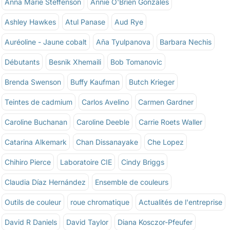
Anna Marie Steffenson
Annie O'Brien Gonzales
Ashley Hawkes
Atul Panase
Aud Rye
Auréoline - Jaune cobalt
Aña Tyulpanova
Barbara Nechis
Débutants
Besnik Xhemaili
Bob Tomanovic
Brenda Swenson
Buffy Kaufman
Butch Krieger
Teintes de cadmium
Carlos Avelino
Carmen Gardner
Caroline Buchanan
Caroline Deeble
Carrie Roets Waller
Catarina Alkemark
Chan Dissanayake
Che Lopez
Chihiro Pierce
Laboratoire CIE
Cindy Briggs
Claudia Díaz Hernández
Ensemble de couleurs
Outils de couleur
roue chromatique
Actualités de l'entreprise
David R Daniels
David Taylor
Diana Kosczor-Pfeufer