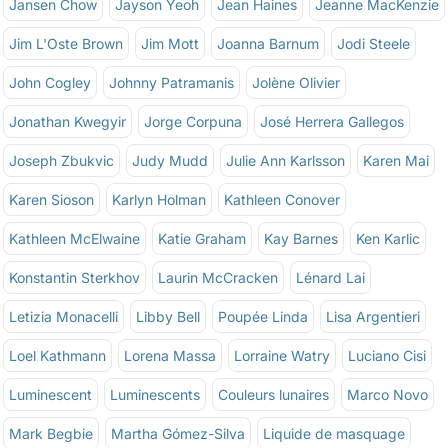
Jansen Chow
Jayson Yeoh
Jean Haines
Jeanne MacKenzie
Jim L'Oste Brown
Jim Mott
Joanna Barnum
Jodi Steele
John Cogley
Johnny Patramanis
Jolène Olivier
Jonathan Kwegyir
Jorge Corpuna
José Herrera Gallegos
Joseph Zbukvic
Judy Mudd
Julie Ann Karlsson
Karen Mai
Karen Sioson
Karlyn Holman
Kathleen Conover
Kathleen McElwaine
Katie Graham
Kay Barnes
Ken Karlic
Konstantin Sterkhov
Laurin McCracken
Lénard Lai
Letizia Monacelli
Libby Bell
Poupée Linda
Lisa Argentieri
Loel Kathmann
Lorena Massa
Lorraine Watry
Luciano Cisi
Luminescent
Luminescents
Couleurs lunaires
Marco Novo
Mark Begbie
Martha Gómez-Silva
Liquide de masquage