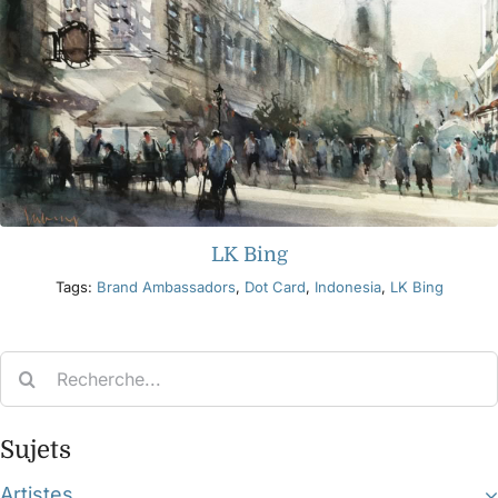
LK Bing
Tags:
Brand Ambassadors
,
Dot Card
,
Indonesia
,
LK Bing
Search
for:
Sujets
Artistes