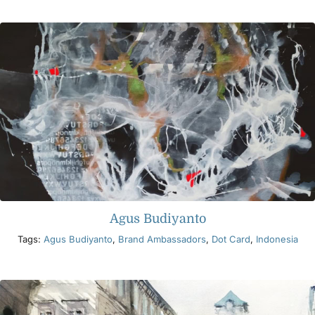
Produits
Événements
Blog
Ressources
Agus Budiyanto
Trouver un détaillant
Tags:
Agus Budiyanto
,
Brand Ambassadors
,
Dot Card
,
Indonesia
Contactez-nous
S'abonner