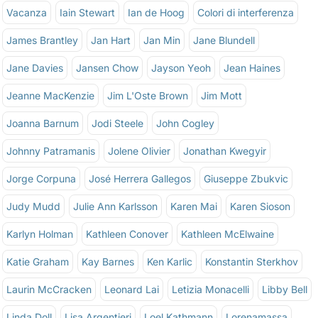
Vacanza
Iain Stewart
Ian de Hoog
Colori di interferenza
James Brantley
Jan Hart
Jan Min
Jane Blundell
Jane Davies
Jansen Chow
Jayson Yeoh
Jean Haines
Jeanne MacKenzie
Jim L'Oste Brown
Jim Mott
Joanna Barnum
Jodi Steele
John Cogley
Johnny Patramanis
Jolene Olivier
Jonathan Kwegyir
Jorge Corpuna
José Herrera Gallegos
Giuseppe Zbukvic
Judy Mudd
Julie Ann Karlsson
Karen Mai
Karen Sioson
Karlyn Holman
Kathleen Conover
Kathleen McElwaine
Katie Graham
Kay Barnes
Ken Karlic
Konstantin Sterkhov
Laurin McCracken
Leonard Lai
Letizia Monacelli
Libby Bell
Linda Doll
Lisa Argentieri
Loel Kathmann
Lorenamassa