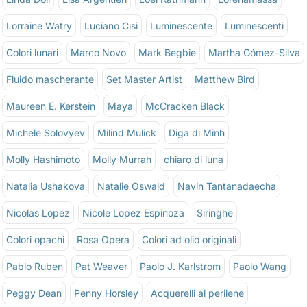
Lorraine Watry
Luciano Cisi
Luminescente
Luminescenti
Colori lunari
Marco Novo
Mark Begbie
Martha Gómez-Silva
Fluido mascherante
Set Master Artist
Matthew Bird
Maureen E. Kerstein
Maya
McCracken Black
Michele Solovyev
Milind Mulick
Diga di Minh
Molly Hashimoto
Molly Murrah
chiaro di luna
Natalia Ushakova
Natalie Oswald
Navin Tantanadaecha
Nicolas Lopez
Nicole Lopez Espinoza
Siringhe
Colori opachi
Rosa Opera
Colori ad olio originali
Pablo Ruben
Pat Weaver
Paolo J. Karlstrom
Paolo Wang
Peggy Dean
Penny Horsley
Acquerelli al perilene