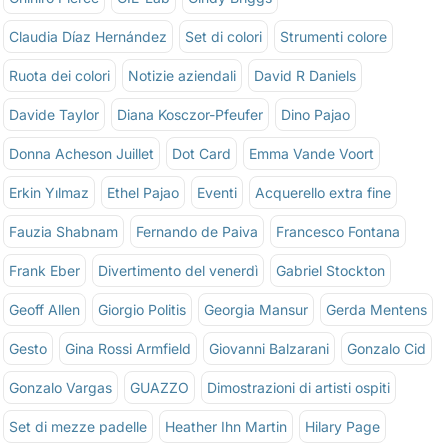
Claudia Díaz Hernández
Set di colori
Strumenti colore
Ruota dei colori
Notizie aziendali
David R Daniels
Davide Taylor
Diana Kosczor-Pfeufer
Dino Pajao
Donna Acheson Juillet
Dot Card
Emma Vande Voort
Erkin Yılmaz
Ethel Pajao
Eventi
Acquerello extra fine
Fauzia Shabnam
Fernando de Paiva
Francesco Fontana
Frank Eber
Divertimento del venerdì
Gabriel Stockton
Geoff Allen
Giorgio Politis
Georgia Mansur
Gerda Mentens
Gesto
Gina Rossi Armfield
Giovanni Balzarani
Gonzalo Cid
Gonzalo Vargas
GUAZZO
Dimostrazioni di artisti ospiti
Set di mezze padelle
Heather Ihn Martin
Hilary Page