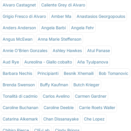
Alvaro Castagnet
Caliente Grey di Alvaro
Grigio Fresco di Alvaro
Amber Ma
Anastasios Georgopoulos
Anders Anderson
Angela Barbi
Angela Fehr
Angus McEwan
Anna Marie Steffenson
Annie O'Brien Gonzales
Ashley Hawkes
Atul Panase
Aud Rye
Aureolina - Giallo cobalto
Aña Tyulpanova
Barbara Nechis
Principianti
Besnik Xhemaili
Bob Tomanovic
Brenda Swenson
Buffy Kaufman
Butch Krieger
Tonalità di cadmio
Carlos Avelino
Carmen Gardner
Caroline Buchanan
Caroline Deeble
Carrie Roets Waller
Catarina Alkemark
Chan Dissanayake
Che Lopez
Chihiro Pierce
CIE-Lab
Cindy Briggs