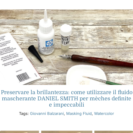
Libri
Eventi
Blog
Risorse
Preservare la brillantezza: come utilizzare il fluido
Trova un rivenditore
mascherante DANIEL SMITH per mèches definite
e impeccabili
Contattaci
Tags:
Giovanni Balzarani
,
Masking Fluid
,
Watercolor
Iscriviti