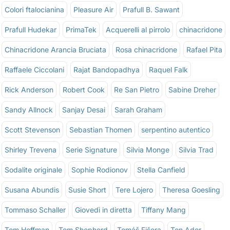
Colori ftalocianina
Pleasure Air
Prafull B. Sawant
Prafull Hudekar
PrimaTek
Acquerelli al pirrolo
chinacridone
Chinacridone Arancia Bruciata
Rosa chinacridone
Rafael Pita
Raffaele Ciccolani
Rajat Bandopadhya
Raquel Falk
Rick Anderson
Robert Cook
Re San Pietro
Sabine Dreher
Sandy Allnock
Sanjay Desai
Sarah Graham
Scott Stevenson
Sebastian Thomen
serpentino autentico
Shirley Trevena
Serie Signature
Silvia Monge
Silvia Trad
Sodalite originale
Sophie Rodionov
Stella Canfield
Susana Abundis
Susie Short
Tere Lojero
Theresa Goesling
Tommaso Schaller
Giovedì in diretta
Tiffany Mang
Tom Hoffman
Tom Shepherd
Tomáš Fišera
Ton Ador