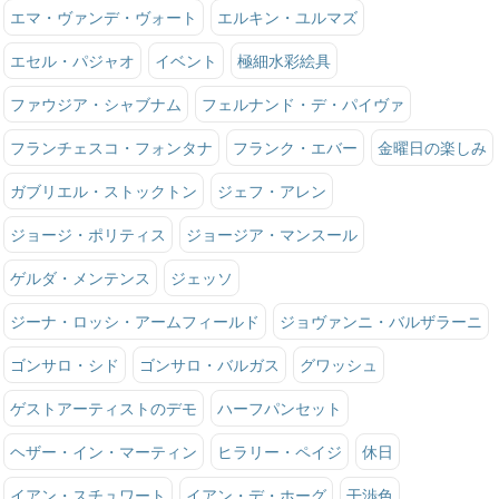
エマ・ヴァンデ・ヴォート
エルキン・ユルマズ
エセル・パジャオ
イベント
極細水彩絵具
ファウジア・シャブナム
フェルナンド・デ・パイヴァ
フランチェスコ・フォンタナ
フランク・エバー
金曜日の楽しみ
ガブリエル・ストックトン
ジェフ・アレン
ジョージ・ポリティス
ジョージア・マンスール
ゲルダ・メンテンス
ジェッソ
ジーナ・ロッシ・アームフィールド
ジョヴァンニ・バルザラーニ
ゴンサロ・シド
ゴンサロ・バルガス
グワッシュ
ゲストアーティストのデモ
ハーフパンセット
ヘザー・イン・マーティン
ヒラリー・ペイジ
休日
イアン・スチュワート
イアン・デ・ホーグ
干渉色