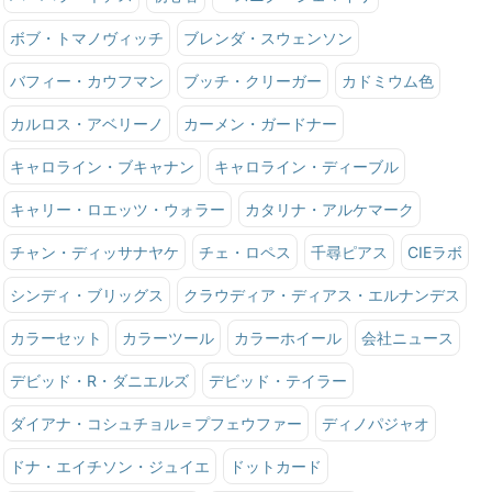
ボブ・トマノヴィッチ
ブレンダ・スウェンソン
バフィー・カウフマン
ブッチ・クリーガー
カドミウム色
カルロス・アベリーノ
カーメン・ガードナー
キャロライン・ブキャナン
キャロライン・ディーブル
キャリー・ロエッツ・ウォラー
カタリナ・アルケマーク
チャン・ディッサナヤケ
チェ・ロペス
千尋ピアス
CIEラボ
シンディ・ブリッグス
クラウディア・ディアス・エルナンデス
カラーセット
カラーツール
カラーホイール
会社ニュース
デビッド・R・ダニエルズ
デビッド・テイラー
ダイアナ・コシュチョル＝プフェウファー
ディノパジャオ
ドナ・エイチソン・ジュイエ
ドットカード