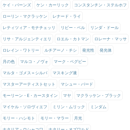
ケイ・バーンズ
ケン・カーリック
コンスタンチン・ステルホフ
ローリン・マクラッケン
レナード・ライ
レティツィア・モナチェッリ
リビー・ベル
リンダ・ドール
リサ・アルジェンティエリ
ロエル・カトマン
ロレーナ・マッサ
ロレイン・ワトリー
ルチアーノ・チシ
発光性
発光体
月の色
マルコ・ノヴォ
マーク・ベグビー
マルタ・ゴメス＝シルバ
マスキング液
マスターアーティストセット
マシュー・バード
モーリーン・E・カースタイン
マヤ
マクラッケン・ブラック
マイケル・ソロヴィエフ
ミリン・ムリック
ミンダム
モリー・ハシモト
モリー・マラー
月光
ナタリア・ウシャコワ
ナタリー・オズワルド