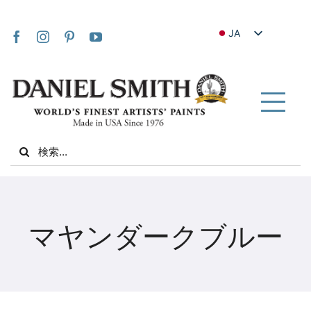
Skip
to
JA
content
EN
FR
IT
Tog
DE
Nav
Search
ES
for:
NL
UK
家
VI
マヤンダークブルー
ZH
私たちについて
ZH_TW
コミュニティ