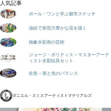
人気記事
ポール・ワンと学ぶ都市スケッチ
油絵で表現力豊かな花を描く
抽象水彩画の芸術
ジョージ・ポリティス – マスターアーテ
ィスト水彩絵具セット
佐覚 – 形と色のバランス
ダニエル・スミスアーティストマテリアルズ