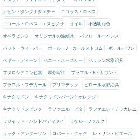
ナビン・タンタナダエチャ
ニコラス・ロペス
ニコール・ロペス・エスピノサ
オイル
不透明な色
オペラピンク
オリジナルの油絵具
パブロ・ルーベンス
パット・ウィーバー
ポール・J・カールストロム
ポール・ワン
ペギー・ディーン
ペニー・ホースリー
ペリレン水彩絵具
フタロシアニン色素
屋外写生
プラフル・B・サワント
プラフル・フデカール
プリマテック
ピロール水彩絵具
キナクリドン
キナクリドンバーントオレンジ
キナクリドンピンク
ラファエル・ピタ
ラファエレ・チッカレニ
ラジャット・バンドパディヤイ
ラケル・ファルク
リック・アンダーソン
ロバート・クック
レ・サン・ピエール