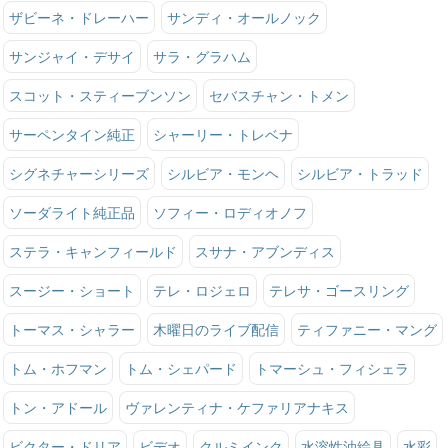
ザビーネ・ドレーハー
サンディ・オールノック
サンジャイ・デサイ
サラ・グラハム
スコット・スティーブンソン
セバスチャン・トメン
サーペンタイン純正
シャーリー・トレベナ
シグネチャーシリーズ
シルビア・モンヘ
シルビア・トラッド
ソーダライト純正品
ソフィー・ロディオノフ
ステラ・キャンフィールド
スサナ・アブンディス
スージー・ショート
テレ・ロジェロ
テレサ・ゴースリング
トーマス・シャラー
木曜日のライブ配信
ティファニー・マング
トム・ホフマン
トム・シェパード
トマーシュ・フィシェラ
トン・アドール
ヴァレンティナ・ケファリアナキス
ビクター・ドリア
ビデオ
クルミインク
水溶性油絵具
水彩