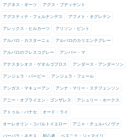
アグネス・ギーツ
アグス・ブディヤント
アグスティナ・フェルナンデス
アフメト・オグレテン
アレックス・ヒルカーツ
アリソン・ピント
アルバロ・カスターニェ
アルバロのカリエンテグレー
アルバロのフレスコグレー
アンバー・マ
アナスタシオス・ゲオルゴプロス
アンダース・アンダーソン
アンジェラ・バービー
アンジェラ・フェール
アンガス・マキューアン
アンナ・マリー・ステフェンソン
アニー・オブライエン・ゴンザレス
アシュリー・ホークス
アトゥル・パナセ
オード・ライ
オーレオリン - コバルトイエロー
アニャ・チュルパノヴァ
バーバラ・ネチス
初心者
ベスニク・ジェマイリ