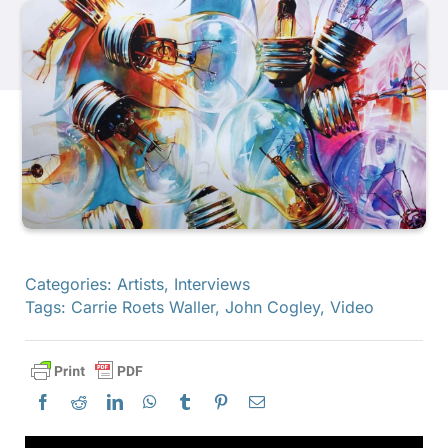
产品
活动
博客
资源
Categories:
Artists
,
Interviews
Tags:
Carrie Roets Waller
,
John Cogley
,
Video
查找零售商
联系我们
订阅