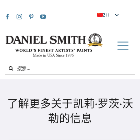
Skip
to
ZH
content
EN
JA
FR
Tog
IT
Nav
Search
DE
for:
ES
NL
家
UK
了解更多关于凯莉·罗茨·沃
VI
关于我们
勒的信息
ZH_TW
社区