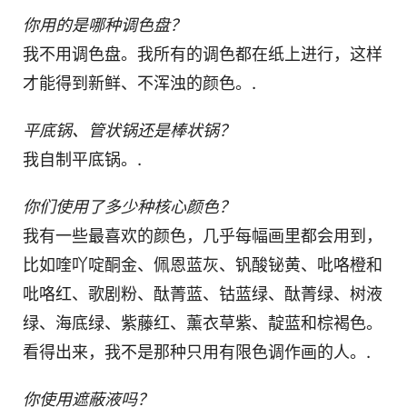
你用的是哪种调色盘？
我不用调色盘。我所有的调色都在纸上进行，这样
才能得到新鲜、不浑浊的颜色。.
平底锅、管状锅还是棒状锅？
我自制平底锅。.
你们使用了多少种核心颜色？
我有一些最喜欢的颜色，几乎每幅画里都会用到，
比如喹吖啶酮金、佩恩蓝灰、钒酸铋黄、吡咯橙和
吡咯红、歌剧粉、酞菁蓝、钴蓝绿、酞菁绿、树液
绿、海底绿、紫藤红、薰衣草紫、靛蓝和棕褐色。
看得出来，我不是那种只用有限色调作画的人。.
你使用遮蔽液吗？