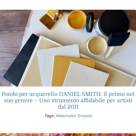
Libri
Eventi
Blog
Risorse
Fondo per acquerello DANIEL SMITH: il primo nel
Trova un rivenditore
suo genere – Uno strumento affidabile per artisti
dal 2011
Contattaci
Tags:
Watercolor Ground
Iscriviti