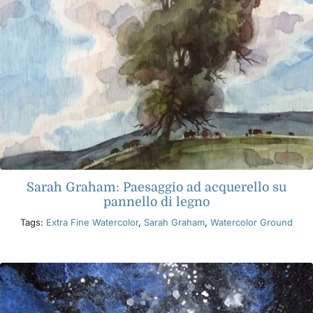
Sarah Graham: Paesaggio ad acquerello su
pannello di legno
Tags:
Extra Fine Watercolor
,
Sarah Graham
,
Watercolor Ground