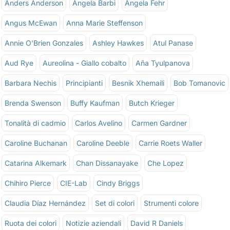
Anders Anderson
Angela Barbi
Angela Fehr
Angus McEwan
Anna Marie Steffenson
Annie O'Brien Gonzales
Ashley Hawkes
Atul Panase
Aud Rye
Aureolina - Giallo cobalto
Aña Tyulpanova
Barbara Nechis
Principianti
Besnik Xhemaili
Bob Tomanovic
Brenda Swenson
Buffy Kaufman
Butch Krieger
Tonalità di cadmio
Carlos Avelino
Carmen Gardner
Caroline Buchanan
Caroline Deeble
Carrie Roets Waller
Catarina Alkemark
Chan Dissanayake
Che Lopez
Chihiro Pierce
CIE-Lab
Cindy Briggs
Claudia Díaz Hernández
Set di colori
Strumenti colore
Ruota dei colori
Notizie aziendali
David R Daniels