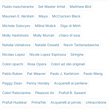
Fluido mascherante
Set Master Artist
Matthew Bird
Maureen E. Kerstein
Maya
McCracken Black
Michele Solovyev
Milind Mulick
Diga di Minh
Molly Hashimoto
Molly Murrah
chiaro di luna
Natalia Ushakova
Natalie Oswald
Navin Tantanadaecha
Nicolas Lopez
Nicole Lopez Espinoza
Siringhe
Colori opachi
Rosa Opera
Colori ad olio originali
Pablo Ruben
Pat Weaver
Paolo J. Karlstrom
Paolo Wang
Peggy Dean
Penny Horsley
Acquerelli al perilene
Colori ftalocianina
Pleasure Air
Prafull B. Sawant
Prafull Hudekar
PrimaTek
Acquerelli al pirrolo
chinacridone