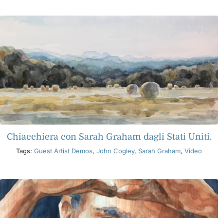
Libri
Eventi
Blog
Risorse
Chiacchiera con Sarah Graham dagli Stati Uniti.
Tags:
Guest Artist Demos
,
John Cogley
,
Sarah Graham
,
Video
Trova un rivenditore
Contattaci
Iscriviti