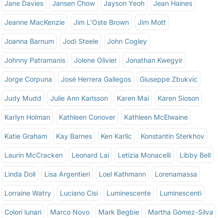
Jane Davies
Jansen Chow
Jayson Yeoh
Jean Haines
Jeanne MacKenzie
Jim L'Oste Brown
Jim Mott
Joanna Barnum
Jodi Steele
John Cogley
Johnny Patramanis
Jolene Olivier
Jonathan Kwegyir
Jorge Corpuna
José Herrera Gallegos
Giuseppe Zbukvic
Judy Mudd
Julie Ann Karlsson
Karen Mai
Karen Sioson
Karlyn Holman
Kathleen Conover
Kathleen McElwaine
Katie Graham
Kay Barnes
Ken Karlic
Konstantin Sterkhov
Laurin McCracken
Leonard Lai
Letizia Monacelli
Libby Bell
Linda Doll
Lisa Argentieri
Loel Kathmann
Lorenamassa
Lorraine Watry
Luciano Cisi
Luminescente
Luminescenti
Colori lunari
Marco Novo
Mark Begbie
Martha Gómez-Silva