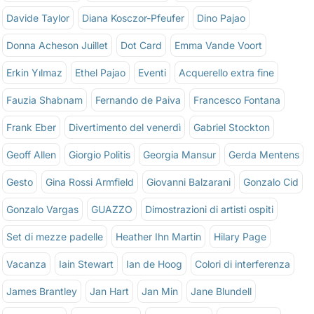
Davide Taylor
Diana Kosczor-Pfeufer
Dino Pajao
Donna Acheson Juillet
Dot Card
Emma Vande Voort
Erkin Yılmaz
Ethel Pajao
Eventi
Acquerello extra fine
Fauzia Shabnam
Fernando de Paiva
Francesco Fontana
Frank Eber
Divertimento del venerdì
Gabriel Stockton
Geoff Allen
Giorgio Politis
Georgia Mansur
Gerda Mentens
Gesto
Gina Rossi Armfield
Giovanni Balzarani
Gonzalo Cid
Gonzalo Vargas
GUAZZO
Dimostrazioni di artisti ospiti
Set di mezze padelle
Heather Ihn Martin
Hilary Page
Vacanza
Iain Stewart
Ian de Hoog
Colori di interferenza
James Brantley
Jan Hart
Jan Min
Jane Blundell