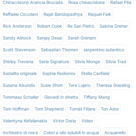
Chinacridone Arancia Bruciata
Rosa chinacridone
Rafael Pita
Raffaele Ciccolani
Rajat Bandopadhya
Raquel Falk
Rick Anderson
Robert Cook
Re San Pietro
Sabine Dreher
Sandy Allnock
Sanjay Desai
Sarah Graham
Scott Stevenson
Sebastian Thomen
serpentino autentico
Shirley Trevena
Serie Signature
Silvia Monge
Silvia Trad
Sodalite originale
Sophie Rodionov
Stella Canfield
Susana Abundis
Susie Short
Tere Lojero
Theresa Goesling
Tommaso Schaller
Giovedì in diretta
Tiffany Mang
Tom Hoffman
Tom Shepherd
Tomáš Fišera
Ton Ador
Valentyna Kefalianakis
Victor Doria
Video
Inchiostro di noce
Colori a olio solubili in acqua
Acquerello