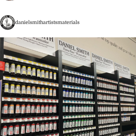
danielsmithartistsmaterials