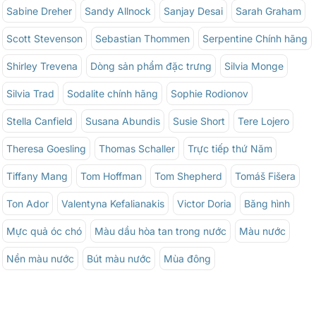
Sabine Dreher
Sandy Allnock
Sanjay Desai
Sarah Graham
Scott Stevenson
Sebastian Thommen
Serpentine Chính hãng
Shirley Trevena
Dòng sản phẩm đặc trưng
Silvia Monge
Silvia Trad
Sodalite chính hãng
Sophie Rodionov
Stella Canfield
Susana Abundis
Susie Short
Tere Lojero
Theresa Goesling
Thomas Schaller
Trực tiếp thứ Năm
Tiffany Mang
Tom Hoffman
Tom Shepherd
Tomáš Fišera
Ton Ador
Valentyna Kefalianakis
Victor Doria
Băng hình
Mực quả óc chó
Màu dầu hòa tan trong nước
Màu nước
Nền màu nước
Bút màu nước
Mùa đông