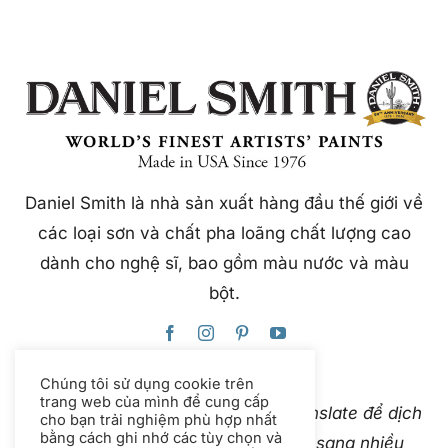
Daniel Smith là nhà sản xuất hàng đầu thế giới về
các loại sơn và chất pha loãng chất lượng cao
dành cho nghệ sĩ, bao gồm màu nước và màu
bột.
Chúng tôi sử dụng cookie trên
trang web của mình để cung cấp
Trang web này sử dụng Google Translate để dịch
cho bạn trải nghiệm phù hợp nhất
bằng cách ghi nhớ các tùy chọn và
nội dung ngay lập tức và tự động sang nhiều