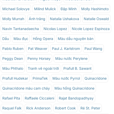
Michael Solovye
Milind Mulick
Đập Minh
Molly Hashimoto
Molly Murrah
Ánh trăng
Natalia Ushakova
Natalie Oswald
Navin Tantanadaecha
Nicolas Lopez
Nicole Lopez Espinoza
Dầu
Màu đục
Hồng Opera
Màu dầu nguyên bản
Pablo Ruben
Pat Weaver
Paul J. Karlstrom
Paul Wang
Peggy Dean
Penny Horsey
Màu nước Perylene
Màu Phthalo
Tranh vẽ ngoài trời
Prafull B. Sawant
Prafull Hudekar
PrimaTek
Màu nước Pyrrol
Quinacridone
Quinacridone màu cam cháy
Màu hồng Quinacridone
Rafael Pita
Raffaele Ciccaleni
Rajat Bandopadhyay
Raquel Falk
Rick Anderson
Robert Cook
Ré St. Peter