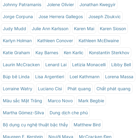
Johnny Patramanis
Jolene Olivier
Jonathan Kwegyir
Jorge Corpuna
Jose Herrera Gallegos
Joseph Zbukvic
Judy Mudd
Julie Ann Karlsson
Karen Mai
Karen Sioson
Karlyn Holman
Kathleen Conover
Kathleen McElwaine
Katie Graham
Kay Barnes
Ken Karlic
Konstantin Sterkhov
Laurin McCracken
Lenard Lai
Letizia Monacelli
Libby Bell
Búp bê Linda
Lisa Argentieri
Loel Kathmann
Lorena Massa
Lorraine Watry
Luciano Cisi
Phát quang
Chất phát quang
Màu sắc Mặt Trăng
Marco Novo
Mark Begbie
Martha Gómez-Silva
Dung dịch che phủ
Bộ dụng cụ nghệ thuật bậc thầy
Matthew Bird
Maureen E. Kerstein
Người Maya
McCracken Đen