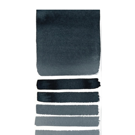
Các sản phẩm
Sự kiện
Blog
Tài nguyên
Tìm một nhà bán lẻ
Liên hệ với chúng tôi
Đặt mua