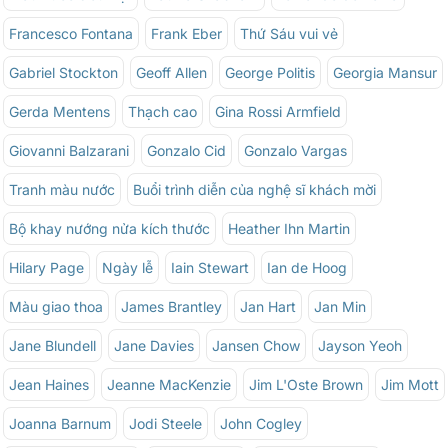
Francesco Fontana
Frank Eber
Thứ Sáu vui vẻ
Gabriel Stockton
Geoff Allen
George Politis
Georgia Mansur
Gerda Mentens
Thạch cao
Gina Rossi Armfield
Giovanni Balzarani
Gonzalo Cid
Gonzalo Vargas
Tranh màu nước
Buổi trình diễn của nghệ sĩ khách mời
Bộ khay nướng nửa kích thước
Heather Ihn Martin
Hilary Page
Ngày lễ
Iain Stewart
Ian de Hoog
Màu giao thoa
James Brantley
Jan Hart
Jan Min
Jane Blundell
Jane Davies
Jansen Chow
Jayson Yeoh
Jean Haines
Jeanne MacKenzie
Jim L'Oste Brown
Jim Mott
Joanna Barnum
Jodi Steele
John Cogley