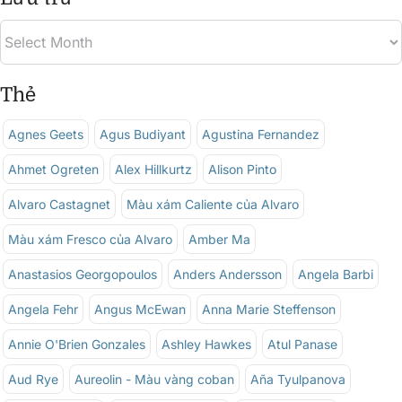
Thẻ
Agnes Geets
Agus Budiyant
Agustina Fernandez
Ahmet Ogreten
Alex Hillkurtz
Alison Pinto
Alvaro Castagnet
Màu xám Caliente của Alvaro
Màu xám Fresco của Alvaro
Amber Ma
Anastasios Georgopoulos
Anders Andersson
Angela Barbi
Angela Fehr
Angus McEwan
Anna Marie Steffenson
Annie O'Brien Gonzales
Ashley Hawkes
Atul Panase
Aud Rye
Aureolin - Màu vàng coban
Aña Tyulpanova