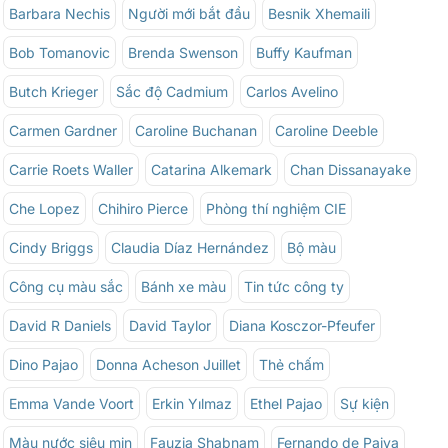
Barbara Nechis
Người mới bắt đầu
Besnik Xhemaili
Bob Tomanovic
Brenda Swenson
Buffy Kaufman
Butch Krieger
Sắc độ Cadmium
Carlos Avelino
Carmen Gardner
Caroline Buchanan
Caroline Deeble
Carrie Roets Waller
Catarina Alkemark
Chan Dissanayake
Che Lopez
Chihiro Pierce
Phòng thí nghiệm CIE
Cindy Briggs
Claudia Díaz Hernández
Bộ màu
Công cụ màu sắc
Bánh xe màu
Tin tức công ty
David R Daniels
David Taylor
Diana Kosczor-Pfeufer
Dino Pajao
Donna Acheson Juillet
Thẻ chấm
Emma Vande Voort
Erkin Yılmaz
Ethel Pajao
Sự kiện
Màu nước siêu mịn
Fauzia Shabnam
Fernando de Paiva