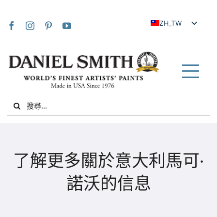
Skip
to
ZH_TW
content
EN
JA
FR
Tog
IT
Nav
Search
DE
for:
ES
NL
家
UK
了解更多關於意大利馬可·
VI
關於我們
諾沃的信息
ZH
社群