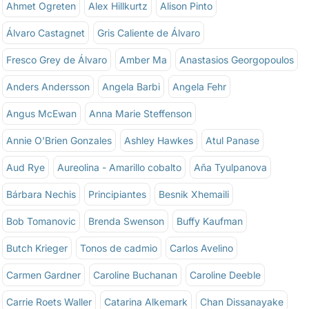
Ahmet Ogreten
Alex Hillkurtz
Alison Pinto
Álvaro Castagnet
Gris Caliente de Álvaro
Fresco Grey de Álvaro
Amber Ma
Anastasios Georgopoulos
Anders Andersson
Angela Barbi
Angela Fehr
Angus McEwan
Anna Marie Steffenson
Annie O'Brien Gonzales
Ashley Hawkes
Atul Panase
Aud Rye
Aureolina - Amarillo cobalto
Aña Tyulpanova
Bárbara Nechis
Principiantes
Besnik Xhemaili
Bob Tomanovic
Brenda Swenson
Buffy Kaufman
Butch Krieger
Tonos de cadmio
Carlos Avelino
Carmen Gardner
Caroline Buchanan
Caroline Deeble
Carrie Roets Waller
Catarina Alkemark
Chan Dissanayake