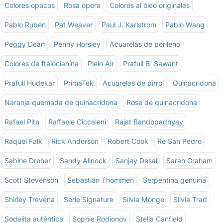
Colores opacos
Rosa ópera
Colores al óleo originales
Pablo Rubén
Pat Weaver
Paul J. Karlstrom
Pablo Wang
Peggy Dean
Penny Horsley
Acuarelas de perileno
Colores de ftalocianina
Plein Air
Prafull B. Sawant
Prafull Hudekar
PrimaTek
Acuarelas de pirrol
Quinacridona
Naranja quemada de quinacridona
Rosa de quinacridona
Rafael Pita
Raffaele Ciccaleni
Rajat Bandopadhyay
Raquel Falk
Rick Anderson
Robert Cook
Re San Pedro
Sabine Dreher
Sandy Allnock
Sanjay Desai
Sarah Graham
Scott Stevenson
Sebastián Thommen
Serpentina genuina
Shirley Trevena
Serie Signature
Silvia Monge
Silvia Trad
Sodalita auténtica
Sophie Rodionov
Stella Canfield