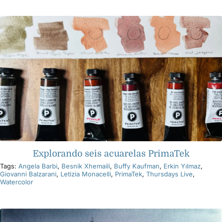
Productos
Eventos
Blog
Recursos
Explorando seis acuarelas PrimaTek
Encuentra un minorista
Tags:
Angela Barbi
,
Besnik Xhemaili
,
Buffy Kaufman
,
Erkin Yılmaz
,
Giovanni Balzarani
,
Letizia Monacelli
,
PrimaTek
,
Thursdays Live
,
Watercolor
Contáctanos
Suscribir