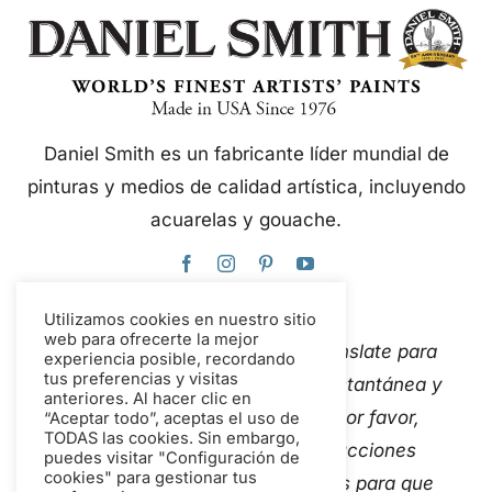
Daniel Smith es un fabricante líder mundial de
pinturas y medios de calidad artística, incluyendo
acuarelas y gouache.
Utilizamos cookies en nuestro sitio
web para ofrecerte la mejor
Este sitio web utiliza Google Translate para
experiencia posible, recordando
tus preferencias y visitas
traducir el contenido de forma instantánea y
anteriores. Al hacer clic en
automática a varios idiomas. Por favor,
“Aceptar todo”, aceptas el uso de
TODAS las cookies. Sin embargo,
Contáctanos
Si detectas traducciones
puedes visitar "Configuración de
cookies" para gestionar tus
automáticas inexactas, avísanos para que