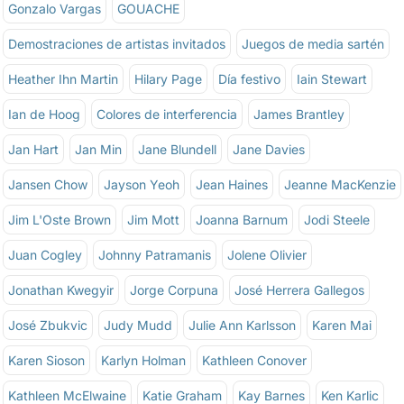
Gonzalo Vargas
GOUACHE
Demostraciones de artistas invitados
Juegos de media sartén
Heather Ihn Martin
Hilary Page
Día festivo
Iain Stewart
Ian de Hoog
Colores de interferencia
James Brantley
Jan Hart
Jan Min
Jane Blundell
Jane Davies
Jansen Chow
Jayson Yeoh
Jean Haines
Jeanne MacKenzie
Jim L'Oste Brown
Jim Mott
Joanna Barnum
Jodi Steele
Juan Cogley
Johnny Patramanis
Jolene Olivier
Jonathan Kwegyir
Jorge Corpuna
José Herrera Gallegos
José Zbukvic
Judy Mudd
Julie Ann Karlsson
Karen Mai
Karen Sioson
Karlyn Holman
Kathleen Conover
Kathleen McElwaine
Katie Graham
Kay Barnes
Ken Karlic