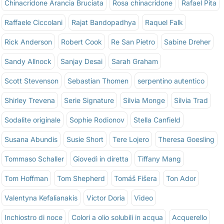
Chinacridone Arancia Bruciata
Rosa chinacridone
Rafael Pita
Raffaele Ciccolani
Rajat Bandopadhya
Raquel Falk
Rick Anderson
Robert Cook
Re San Pietro
Sabine Dreher
Sandy Allnock
Sanjay Desai
Sarah Graham
Scott Stevenson
Sebastian Thomen
serpentino autentico
Shirley Trevena
Serie Signature
Silvia Monge
Silvia Trad
Sodalite originale
Sophie Rodionov
Stella Canfield
Susana Abundis
Susie Short
Tere Lojero
Theresa Goesling
Tommaso Schaller
Giovedì in diretta
Tiffany Mang
Tom Hoffman
Tom Shepherd
Tomáš Fišera
Ton Ador
Valentyna Kefalianakis
Victor Doria
Video
Inchiostro di noce
Colori a olio solubili in acqua
Acquerello