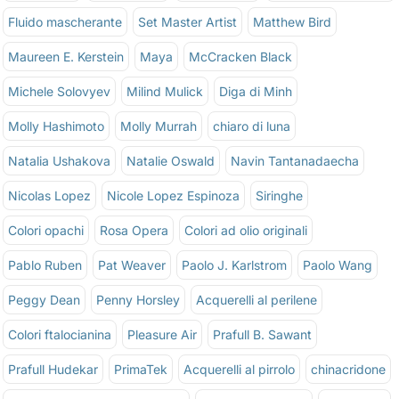
Fluido mascherante
Set Master Artist
Matthew Bird
Maureen E. Kerstein
Maya
McCracken Black
Michele Solovyev
Milind Mulick
Diga di Minh
Molly Hashimoto
Molly Murrah
chiaro di luna
Natalia Ushakova
Natalie Oswald
Navin Tantanadaecha
Nicolas Lopez
Nicole Lopez Espinoza
Siringhe
Colori opachi
Rosa Opera
Colori ad olio originali
Pablo Ruben
Pat Weaver
Paolo J. Karlstrom
Paolo Wang
Peggy Dean
Penny Horsley
Acquerelli al perilene
Colori ftalocianina
Pleasure Air
Prafull B. Sawant
Prafull Hudekar
PrimaTek
Acquerelli al pirrolo
chinacridone