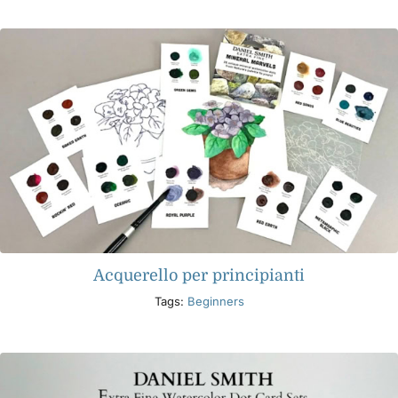
Libri
Eventi
Blog
Risorse
Acquerello per principianti
Trova un rivenditore
Tags:
Beginners
Contattaci
Iscriviti