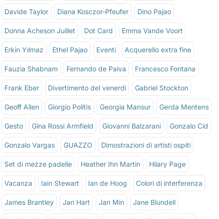
Davide Taylor
Diana Kosczor-Pfeufer
Dino Pajao
Donna Acheson Juillet
Dot Card
Emma Vande Voort
Erkin Yılmaz
Ethel Pajao
Eventi
Acquerello extra fine
Fauzia Shabnam
Fernando de Paiva
Francesco Fontana
Frank Eber
Divertimento del venerdì
Gabriel Stockton
Geoff Allen
Giorgio Politis
Georgia Mansur
Gerda Mentens
Gesto
Gina Rossi Armfield
Giovanni Balzarani
Gonzalo Cid
Gonzalo Vargas
GUAZZO
Dimostrazioni di artisti ospiti
Set di mezze padelle
Heather Ihn Martin
Hilary Page
Vacanza
Iain Stewart
Ian de Hoog
Colori di interferenza
James Brantley
Jan Hart
Jan Min
Jane Blundell