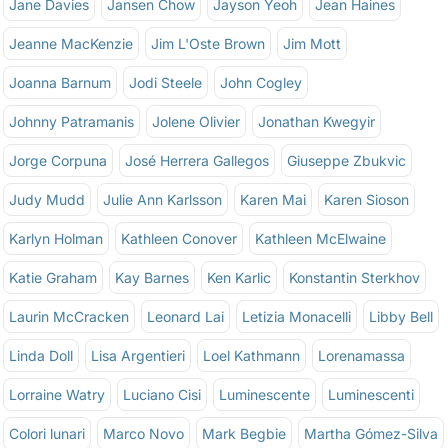
Jane Davies
Jansen Chow
Jayson Yeoh
Jean Haines
Jeanne MacKenzie
Jim L'Oste Brown
Jim Mott
Joanna Barnum
Jodi Steele
John Cogley
Johnny Patramanis
Jolene Olivier
Jonathan Kwegyir
Jorge Corpuna
José Herrera Gallegos
Giuseppe Zbukvic
Judy Mudd
Julie Ann Karlsson
Karen Mai
Karen Sioson
Karlyn Holman
Kathleen Conover
Kathleen McElwaine
Katie Graham
Kay Barnes
Ken Karlic
Konstantin Sterkhov
Laurin McCracken
Leonard Lai
Letizia Monacelli
Libby Bell
Linda Doll
Lisa Argentieri
Loel Kathmann
Lorenamassa
Lorraine Watry
Luciano Cisi
Luminescente
Luminescenti
Colori lunari
Marco Novo
Mark Begbie
Martha Gómez-Silva