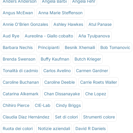
Anders Anderson
Angela Barbi
Angela Fehr
Angus McEwan
Anna Marie Steffenson
Annie O'Brien Gonzales
Ashley Hawkes
Atul Panase
Aud Rye
Aureolina - Giallo cobalto
Aña Tyulpanova
Barbara Nechis
Principianti
Besnik Xhemaili
Bob Tomanovic
Brenda Swenson
Buffy Kaufman
Butch Krieger
Tonalità di cadmio
Carlos Avelino
Carmen Gardner
Caroline Buchanan
Caroline Deeble
Carrie Roets Waller
Catarina Alkemark
Chan Dissanayake
Che Lopez
Chihiro Pierce
CIE-Lab
Cindy Briggs
Claudia Díaz Hernández
Set di colori
Strumenti colore
Ruota dei colori
Notizie aziendali
David R Daniels