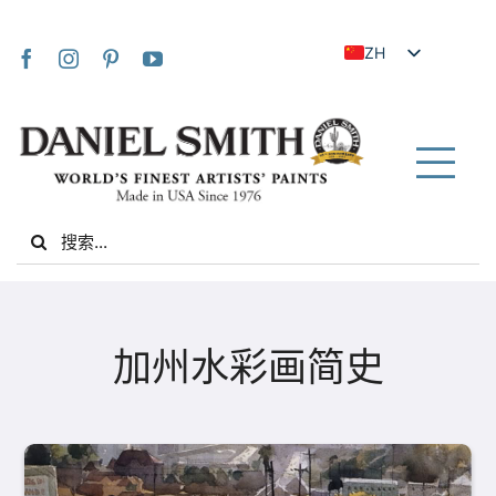
Skip
to
ZH
content
EN
JA
FR
Tog
IT
Nav
Search
DE
for:
ES
NL
家
UK
加州水彩画简史
VI
关于我们
ZH_TW
社区