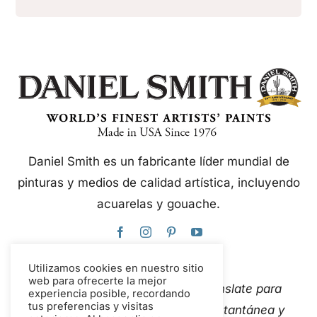
Daniel Smith es un fabricante líder mundial de
pinturas y medios de calidad artística, incluyendo
acuarelas y gouache.
Utilizamos cookies en nuestro sitio
web para ofrecerte la mejor
Este sitio web utiliza Google Translate para
experiencia posible, recordando
tus preferencias y visitas
traducir el contenido de forma instantánea y