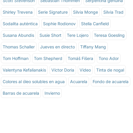
Scott Stevenson
Sebastián Thommen
Serpentina genuina
Shirley Trevena
Serie Signature
Silvia Monge
Silvia Trad
Sodalita auténtica
Sophie Rodionov
Stella Canfield
Susana Abundis
Susie Short
Tere Lojero
Teresa Goesling
Thomas Schaller
Jueves en directo
Tiffany Mang
Tom Hoffman
Tom Shepherd
Tomáš Fišera
Tono Ador
Valentyna Kefalianakis
Víctor Doria
Video
Tinta de nogal
Colores al óleo solubles en agua
Acuarela
Fondo de acuarela
Barras de acuarela
Invierno