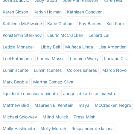
José Zbukvic
Judy Mudd
Julie Ann Karlsson
Karen Mai
Karen Sioson
Karlyn Holman
Kathleen Conover
Kathleen McElwaine
Katie Graham
Kay Barnes
Ken Karlic
Konstantin Sterkhov
Laurin McCracken
Lenard Lai
Letizia Monacelli
Libby Bell
Muñeca Linda
Lisa Argentieri
Loel Kathmann
Lorena Massa
Lorraine Watry
Luciano Cisi
Luminiscente
Luminiscentes
Colores lunares
Marco Novo
Mark Begbie
Martha Gómez-Silva
líquido de enmascaramiento
Juegos de artistas maestros
Matthew Bird
Maureen E. Kerstein
maya
McCracken Negro
Michael Solovyev
Milind Mulick
Presa Minh
Molly Hashimoto
Molly Murrah
Resplandor de la luna