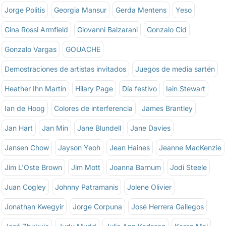
Jorge Politis
Georgia Mansur
Gerda Mentens
Yeso
Gina Rossi Armfield
Giovanni Balzarani
Gonzalo Cid
Gonzalo Vargas
GOUACHE
Demostraciones de artistas invitados
Juegos de media sartén
Heather Ihn Martin
Hilary Page
Día festivo
Iain Stewart
Ian de Hoog
Colores de interferencia
James Brantley
Jan Hart
Jan Min
Jane Blundell
Jane Davies
Jansen Chow
Jayson Yeoh
Jean Haines
Jeanne MacKenzie
Jim L'Oste Brown
Jim Mott
Joanna Barnum
Jodi Steele
Juan Cogley
Johnny Patramanis
Jolene Olivier
Jonathan Kwegyir
Jorge Corpuna
José Herrera Gallegos