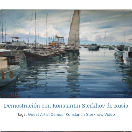
Productos
Eventos
Blog
Recursos
Encuentra un minorista
Demostración con Konstantin Sterkhov de Rusia
Contáctanos
Tags:
Guest Artist Demos
,
Konstantin Sterkhov
,
Video
Suscribir