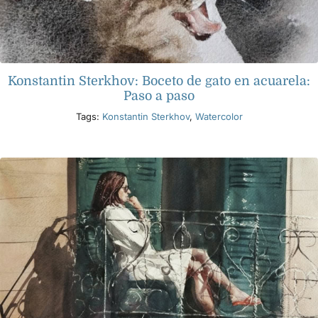
Konstantin Sterkhov: Boceto de gato en acuarela:
Paso a paso
Tags:
Konstantin Sterkhov
,
Watercolor