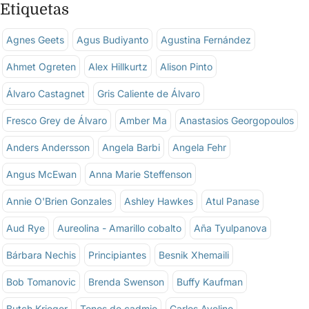
Etiquetas
Agnes Geets
Agus Budiyanto
Agustina Fernández
Ahmet Ogreten
Alex Hillkurtz
Alison Pinto
Álvaro Castagnet
Gris Caliente de Álvaro
Fresco Grey de Álvaro
Amber Ma
Anastasios Georgopoulos
Anders Andersson
Angela Barbi
Angela Fehr
Angus McEwan
Anna Marie Steffenson
Annie O'Brien Gonzales
Ashley Hawkes
Atul Panase
Aud Rye
Aureolina - Amarillo cobalto
Aña Tyulpanova
Bárbara Nechis
Principiantes
Besnik Xhemaili
Bob Tomanovic
Brenda Swenson
Buffy Kaufman
Butch Krieger
Tonos de cadmio
Carlos Avelino