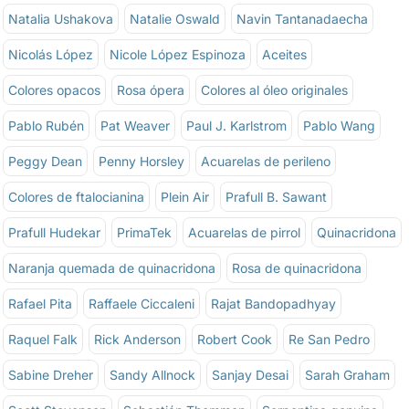
Natalia Ushakova
Natalie Oswald
Navin Tantanadaecha
Nicolás López
Nicole López Espinoza
Aceites
Colores opacos
Rosa ópera
Colores al óleo originales
Pablo Rubén
Pat Weaver
Paul J. Karlstrom
Pablo Wang
Peggy Dean
Penny Horsley
Acuarelas de perileno
Colores de ftalocianina
Plein Air
Prafull B. Sawant
Prafull Hudekar
PrimaTek
Acuarelas de pirrol
Quinacridona
Naranja quemada de quinacridona
Rosa de quinacridona
Rafael Pita
Raffaele Ciccaleni
Rajat Bandopadhyay
Raquel Falk
Rick Anderson
Robert Cook
Re San Pedro
Sabine Dreher
Sandy Allnock
Sanjay Desai
Sarah Graham