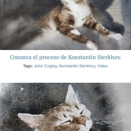
Conozca el proceso de Konstantin Sterkhov.
Tags:
John Cogley
,
Konstantin Sterkhov
,
Video