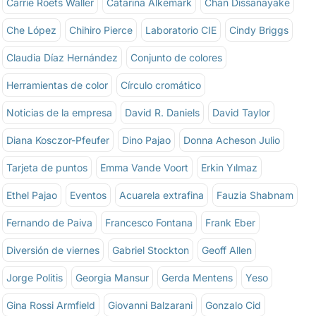
Carrie Roets Waller
Catarina Alkemark
Chan Dissanayake
Che López
Chihiro Pierce
Laboratorio CIE
Cindy Briggs
Claudia Díaz Hernández
Conjunto de colores
Herramientas de color
Círculo cromático
Noticias de la empresa
David R. Daniels
David Taylor
Diana Kosczor-Pfeufer
Dino Pajao
Donna Acheson Julio
Tarjeta de puntos
Emma Vande Voort
Erkin Yılmaz
Ethel Pajao
Eventos
Acuarela extrafina
Fauzia Shabnam
Fernando de Paiva
Francesco Fontana
Frank Eber
Diversión de viernes
Gabriel Stockton
Geoff Allen
Jorge Politis
Georgia Mansur
Gerda Mentens
Yeso
Gina Rossi Armfield
Giovanni Balzarani
Gonzalo Cid