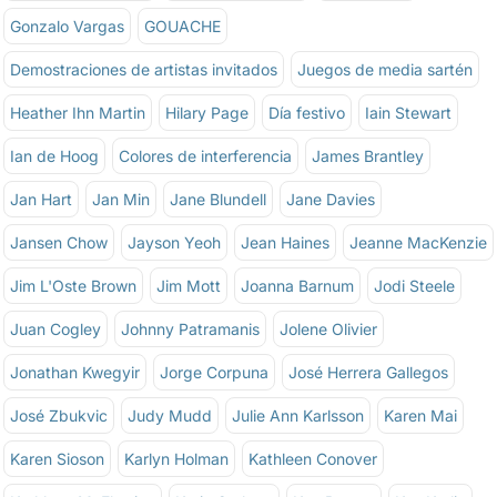
Gonzalo Vargas
GOUACHE
Demostraciones de artistas invitados
Juegos de media sartén
Heather Ihn Martin
Hilary Page
Día festivo
Iain Stewart
Ian de Hoog
Colores de interferencia
James Brantley
Jan Hart
Jan Min
Jane Blundell
Jane Davies
Jansen Chow
Jayson Yeoh
Jean Haines
Jeanne MacKenzie
Jim L'Oste Brown
Jim Mott
Joanna Barnum
Jodi Steele
Juan Cogley
Johnny Patramanis
Jolene Olivier
Jonathan Kwegyir
Jorge Corpuna
José Herrera Gallegos
José Zbukvic
Judy Mudd
Julie Ann Karlsson
Karen Mai
Karen Sioson
Karlyn Holman
Kathleen Conover