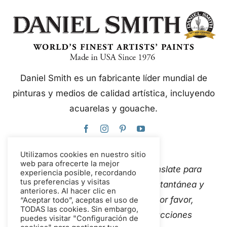
Daniel Smith es un fabricante líder mundial de
pinturas y medios de calidad artística, incluyendo
acuarelas y gouache.
Utilizamos cookies en nuestro sitio
web para ofrecerte la mejor
Este sitio web utiliza Google Translate para
experiencia posible, recordando
tus preferencias y visitas
traducir el contenido de forma instantánea y
anteriores. Al hacer clic en
automática a varios idiomas. Por favor,
“Aceptar todo”, aceptas el uso de
TODAS las cookies. Sin embargo,
Contáctanos
Si detectas traducciones
puedes visitar "Configuración de