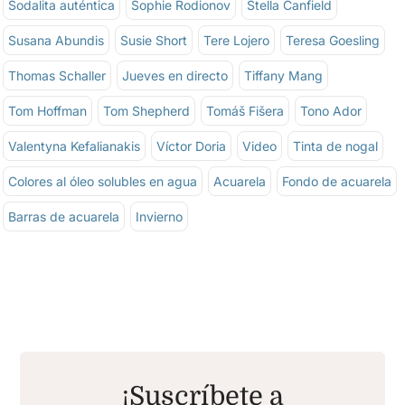
Sodalita auténtica
Sophie Rodionov
Stella Canfield
Susana Abundis
Susie Short
Tere Lojero
Teresa Goesling
Thomas Schaller
Jueves en directo
Tiffany Mang
Tom Hoffman
Tom Shepherd
Tomáš Fišera
Tono Ador
Valentyna Kefalianakis
Víctor Doria
Video
Tinta de nogal
Colores al óleo solubles en agua
Acuarela
Fondo de acuarela
Barras de acuarela
Invierno
¡Suscríbete a