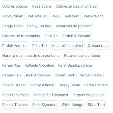
Colores opacos
Rosa ópera
Colores al óleo originales
Pablo Rubén
Pat Weaver
Paul J. Karlstrom
Pablo Wang
Peggy Dean
Penny Horsley
Acuarelas de perileno
Colores de ftalocianina
Plein Air
Prafull B. Sawant
Prafull Hudekar
PrimaTek
Acuarelas de pirrol
Quinacridona
Naranja quemada de quinacridona
Rosa de quinacridona
Rafael Pita
Raffaele Ciccaleni
Rajat Bandopadhyay
Raquel Falk
Rick Anderson
Robert Cook
Re San Pedro
Sabine Dreher
Sandy Allnock
Sanjay Desai
Sarah Graham
Scott Stevenson
Sebastián Thommen
Serpentina genuina
Shirley Trevena
Serie Signature
Silvia Monge
Silvia Trad