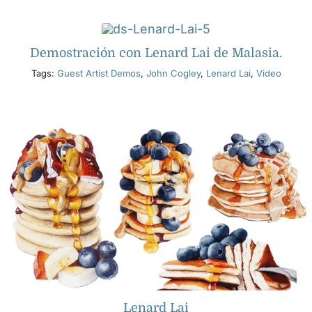
Productos
Demostración con Lenard Lai de Malasia.
Tags:
Guest Artist Demos
,
John Cogley
,
Lenard Lai
,
Video
Eventos
Blog
Recursos
Encuentra un minorista
Contáctanos
Lenard Lai
Suscribir