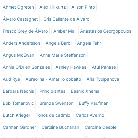
Ahmet Ogreten
Alex Hillkurtz
Alison Pinto
Álvaro Castagnet
Gris Caliente de Álvaro
Fresco Grey de Álvaro
Amber Ma
Anastasios Georgopoulos
Anders Andersson
Angela Barbi
Angela Fehr
Angus McEwan
Anna Marie Steffenson
Annie O'Brien Gonzales
Ashley Hawkes
Atul Panase
Aud Rye
Aureolina - Amarillo cobalto
Aña Tyulpanova
Bárbara Nechis
Principiantes
Besnik Xhemaili
Bob Tomanovic
Brenda Swenson
Buffy Kaufman
Butch Krieger
Tonos de cadmio
Carlos Avelino
Carmen Gardner
Caroline Buchanan
Caroline Deeble