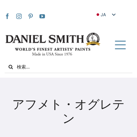
Skip
to
JA
content
EN
FR
IT
Tog
DE
Nav
Search
ES
for:
NL
UK
家
VI
アフメト・オグレテ
ZH
私たちについて
ン
ZH_TW
コミュニティ