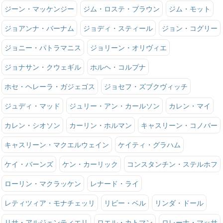
ジーン・マッケンジー
ジム・ロステ・ブラウン
ジム・モット
ジョアンナ・バーナム
ジョディ・スティール
ジョン・コグリー
ジョニー・パトラマニス
ジョリーン・オリヴィエ
ジョナサン・クウェギル
ホルヘ・コルプナ
ホセ・ヘレーラ・ガジェゴス
ジョセフ・ズブクヴィッチ
ジュディ・マッド
ジュリー・アン・カールソン
カレン・マイ
カレン・シオソン
カーリン・ホルマン
キャスリーン・コノバー
キャスリーン・マクエルウェイン
ケイティ・グラハム
ケイ・バーンズ
ケン・カーリック
コンスタンチン・ステルホフ
ローリン・マクラッケン
レナード・ライ
レティツィア・モナチェッリ
リビー・ベル
リンダ・ドール
リサ・アルジェンティエリ
ロエル・カトマン
ロレーナ・マッサ