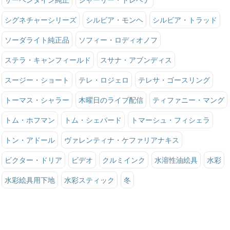
シグネチャーシリーズ
シルビア・モンヘ
シルビア・トラッド
ソーダライト純正品
ソフィー・ロディオノフ
ステラ・キャンフィールド
スサナ・アブンディス
スージー・ショート
テレ・ロジェロ
テレサ・ゴースリング
トーマス・シャラー
木曜日のライブ配信
ティファニー・マング
トム・ホフマン
トム・シェパード
トマーシュ・フィシェラ
トン・アドール
ヴァレンティナ・ケファリアナキス
ビクター・ドリア
ビデオ
クルミインク
水溶性油絵具
水彩
水彩絵具用下地
水彩スティック
冬