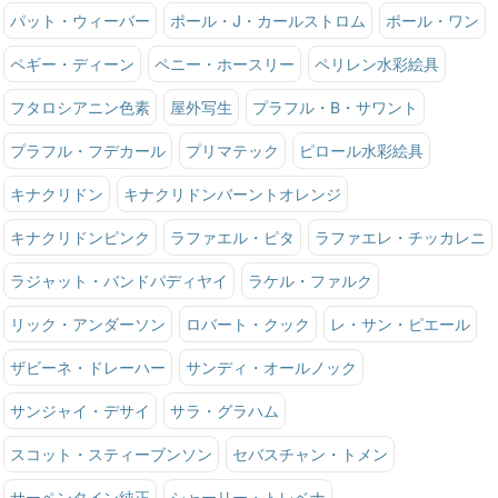
パット・ウィーバー
ポール・J・カールストロム
ポール・ワン
ペギー・ディーン
ペニー・ホースリー
ペリレン水彩絵具
フタロシアニン色素
屋外写生
プラフル・B・サワント
プラフル・フデカール
プリマテック
ピロール水彩絵具
キナクリドン
キナクリドンバーントオレンジ
キナクリドンピンク
ラファエル・ピタ
ラファエレ・チッカレニ
ラジャット・バンドパディヤイ
ラケル・ファルク
リック・アンダーソン
ロバート・クック
レ・サン・ピエール
ザビーネ・ドレーハー
サンディ・オールノック
サンジャイ・デサイ
サラ・グラハム
スコット・スティーブンソン
セバスチャン・トメン
サーペンタイン純正
シャーリー・トレベナ