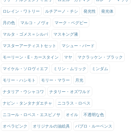
ロレイン・ワトリー
ルチアーノ・チシ
発光性
発光体
月の色
マルコ・ノヴォ
マーク・ベグビー
マルタ・ゴメス＝シルバ
マスキング液
マスターアーティストセット
マシュー・バード
モーリーン・E・カースタイン
マヤ
マクラッケン・ブラック
マイケル・ソロヴィエフ
ミリン・ムリック
ミンダム
モリー・ハシモト
モリー・マラー
月光
ナタリア・ウシャコワ
ナタリー・オズワルド
ナビン・タンタナダエチャ
ニコラス・ロペス
ニコール・ロペス・エスピノサ
オイル
不透明な色
オペラピンク
オリジナルの油絵具
パブロ・ルーベンス