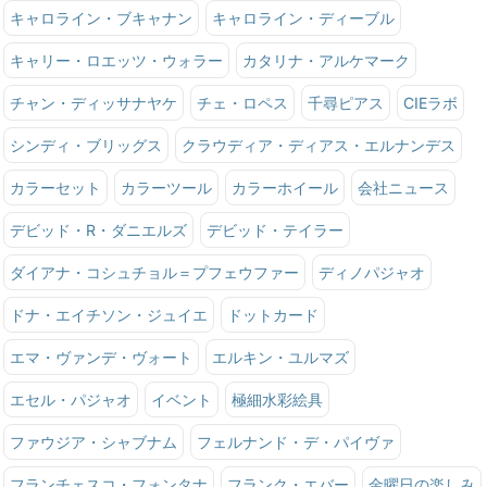
キャロライン・ブキャナン
キャロライン・ディーブル
キャリー・ロエッツ・ウォラー
カタリナ・アルケマーク
チャン・ディッサナヤケ
チェ・ロペス
千尋ピアス
CIEラボ
シンディ・ブリッグス
クラウディア・ディアス・エルナンデス
カラーセット
カラーツール
カラーホイール
会社ニュース
デビッド・R・ダニエルズ
デビッド・テイラー
ダイアナ・コシュチョル＝プフェウファー
ディノパジャオ
ドナ・エイチソン・ジュイエ
ドットカード
エマ・ヴァンデ・ヴォート
エルキン・ユルマズ
エセル・パジャオ
イベント
極細水彩絵具
ファウジア・シャブナム
フェルナンド・デ・パイヴァ
フランチェスコ・フォンタナ
フランク・エバー
金曜日の楽しみ