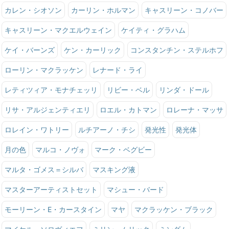
カレン・シオソン
カーリン・ホルマン
キャスリーン・コノバー
キャスリーン・マクエルウェイン
ケイティ・グラハム
ケイ・バーンズ
ケン・カーリック
コンスタンチン・ステルホフ
ローリン・マクラッケン
レナード・ライ
レティツィア・モナチェッリ
リビー・ベル
リンダ・ドール
リサ・アルジェンティエリ
ロエル・カトマン
ロレーナ・マッサ
ロレイン・ワトリー
ルチアーノ・チシ
発光性
発光体
月の色
マルコ・ノヴォ
マーク・ベグビー
マルタ・ゴメス＝シルバ
マスキング液
マスターアーティストセット
マシュー・バード
モーリーン・E・カースタイン
マヤ
マクラッケン・ブラック