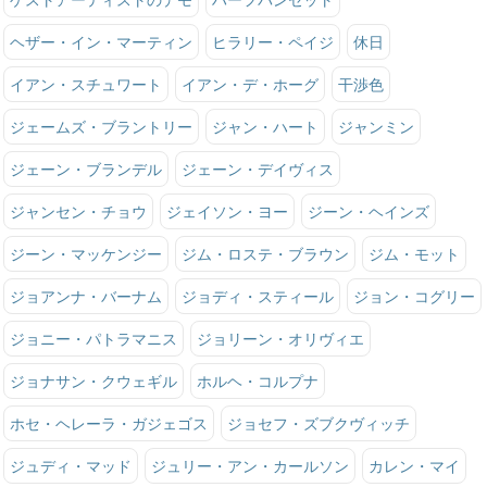
ヘザー・イン・マーティン
ヒラリー・ペイジ
休日
イアン・スチュワート
イアン・デ・ホーグ
干渉色
ジェームズ・ブラントリー
ジャン・ハート
ジャンミン
ジェーン・ブランデル
ジェーン・デイヴィス
ジャンセン・チョウ
ジェイソン・ヨー
ジーン・ヘインズ
ジーン・マッケンジー
ジム・ロステ・ブラウン
ジム・モット
ジョアンナ・バーナム
ジョディ・スティール
ジョン・コグリー
ジョニー・パトラマニス
ジョリーン・オリヴィエ
ジョナサン・クウェギル
ホルヘ・コルプナ
ホセ・ヘレーラ・ガジェゴス
ジョセフ・ズブクヴィッチ
ジュディ・マッド
ジュリー・アン・カールソン
カレン・マイ