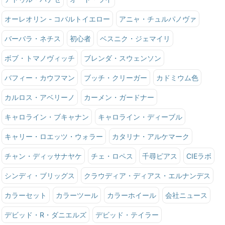
オーレオリン - コバルトイエロー
アニャ・チュルパノヴァ
バーバラ・ネチス
初心者
ベスニク・ジェマイリ
ボブ・トマノヴィッチ
ブレンダ・スウェンソン
バフィー・カウフマン
ブッチ・クリーガー
カドミウム色
カルロス・アベリーノ
カーメン・ガードナー
キャロライン・ブキャナン
キャロライン・ディーブル
キャリー・ロエッツ・ウォラー
カタリナ・アルケマーク
チャン・ディッサナヤケ
チェ・ロペス
千尋ピアス
CIEラボ
シンディ・ブリッグス
クラウディア・ディアス・エルナンデス
カラーセット
カラーツール
カラーホイール
会社ニュース
デビッド・R・ダニエルズ
デビッド・テイラー