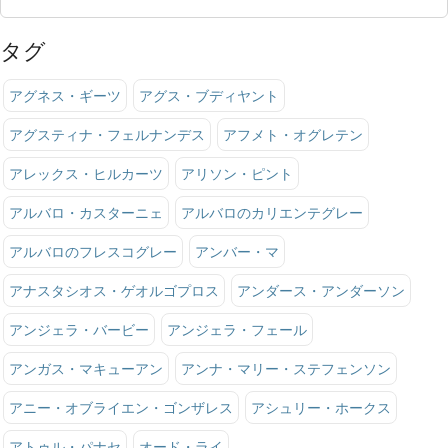
タグ
アグネス・ギーツ
アグス・ブディヤント
アグスティナ・フェルナンデス
アフメト・オグレテン
アレックス・ヒルカーツ
アリソン・ピント
アルバロ・カスターニェ
アルバロのカリエンテグレー
アルバロのフレスコグレー
アンバー・マ
アナスタシオス・ゲオルゴプロス
アンダース・アンダーソン
アンジェラ・バービー
アンジェラ・フェール
アンガス・マキューアン
アンナ・マリー・ステフェンソン
アニー・オブライエン・ゴンザレス
アシュリー・ホークス
アトゥル・パナセ
オード・ライ