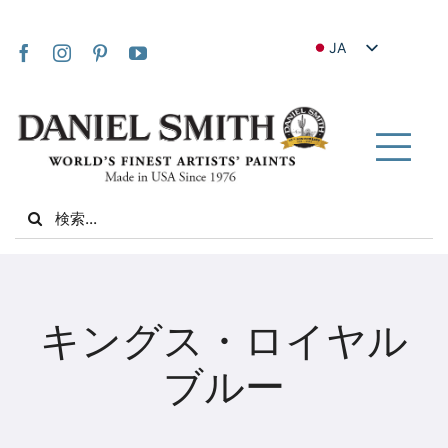
Skip
to
JA
content
EN
FR
IT
Tog
DE
Nav
Search
ES
for:
NL
UK
家
VI
キングス・ロイヤル
ZH
私たちについて
ブルー
ZH_TW
コミュニティ