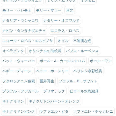
マイケル・ソロヴィエフ
ミリン・ムリック
ミンダム
モリー・ハシモト
モリー・マラー
月光
ナタリア・ウシャコワ
ナタリー・オズワルド
ナビン・タンタナダエチャ
ニコラス・ロペス
ニコール・ロペス・エスピノサ
オイル
不透明な色
オペラピンク
オリジナルの油絵具
パブロ・ルーベンス
パット・ウィーバー
ポール・J・カールストロム
ポール・ワン
ペギー・ディーン
ペニー・ホースリー
ペリレン水彩絵具
フタロシアニン色素
屋外写生
プラフル・B・サワント
プラフル・フデカール
プリマテック
ピロール水彩絵具
キナクリドン
キナクリドンバーントオレンジ
キナクリドンピンク
ラファエル・ピタ
ラファエレ・チッカレニ