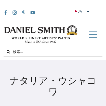
Skip
to
JA
content
EN
FR
IT
Tog
DE
Nav
Search
ES
for:
NL
UK
家
VI
ナタリア・ウシャコ
ZH
私たちについて
ワ
ZH_TW
コミュニティ