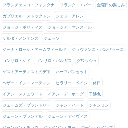
フランチェスコ・フォンタナ
フランク・エバー
金曜日の楽しみ
ガブリエル・ストックトン
ジェフ・アレン
ジョージ・ポリティス
ジョージア・マンスール
ゲルダ・メンテンス
ジェッソ
ジーナ・ロッシ・アームフィールド
ジョヴァンニ・バルザラーニ
ゴンサロ・シド
ゴンサロ・バルガス
グワッシュ
ゲストアーティストのデモ
ハーフパンセット
ヘザー・イン・マーティン
ヒラリー・ペイジ
休日
イアン・スチュワート
イアン・デ・ホーグ
干渉色
ジェームズ・ブラントリー
ジャン・ハート
ジャンミン
ジェーン・ブランデル
ジェーン・デイヴィス
ジャンセン・チョウ
ジェイソン・ヨー
ジーン・ヘインズ