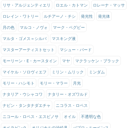
リサ・アルジェンティエリ
ロエル・カトマン
ロレーナ・マッサ
ロレイン・ワトリー
ルチアーノ・チシ
発光性
発光体
月の色
マルコ・ノヴォ
マーク・ベグビー
マルタ・ゴメス＝シルバ
マスキング液
マスターアーティストセット
マシュー・バード
モーリーン・E・カースタイン
マヤ
マクラッケン・ブラック
マイケル・ソロヴィエフ
ミリン・ムリック
ミンダム
モリー・ハシモト
モリー・マラー
月光
ナタリア・ウシャコワ
ナタリー・オズワルド
ナビン・タンタナダエチャ
ニコラス・ロペス
ニコール・ロペス・エスピノサ
オイル
不透明な色
オペラピンク
オリジナルの油絵具
パブロ・ルーベンス