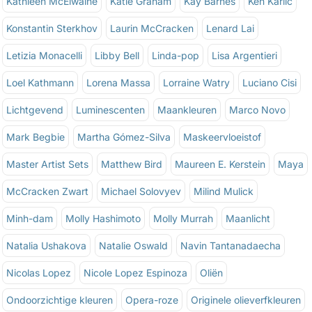
Kathleen McElwaine
Katie Graham
Kay Barnes
Ken Karlic
Konstantin Sterkhov
Laurin McCracken
Lenard Lai
Letizia Monacelli
Libby Bell
Linda-pop
Lisa Argentieri
Loel Kathmann
Lorena Massa
Lorraine Watry
Luciano Cisi
Lichtgevend
Luminescenten
Maankleuren
Marco Novo
Mark Begbie
Martha Gómez-Silva
Maskeervloeistof
Master Artist Sets
Matthew Bird
Maureen E. Kerstein
Maya
McCracken Zwart
Michael Solovyev
Milind Mulick
Minh-dam
Molly Hashimoto
Molly Murrah
Maanlicht
Natalia Ushakova
Natalie Oswald
Navin Tantanadaecha
Nicolas Lopez
Nicole Lopez Espinoza
Oliën
Ondoorzichtige kleuren
Opera-roze
Originele olieverfkleuren