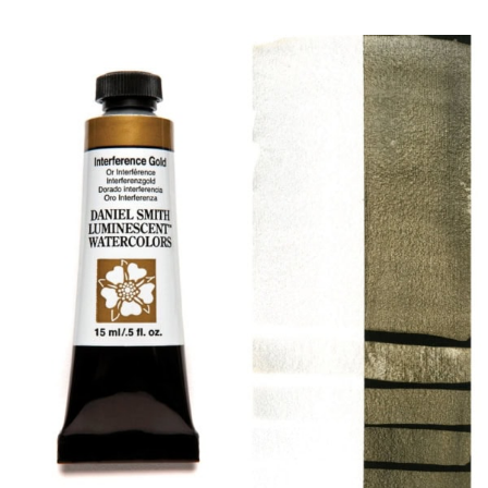
Producten
Evenementen
Blog
Bronnen
Vind een winkel
Neem contact met ons op
Abonneren