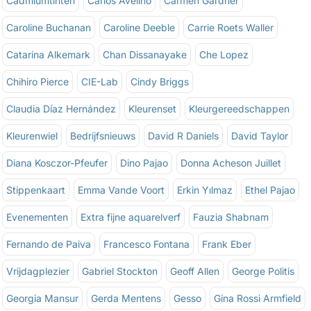
Cadmiumtinten
Carlos Avelino
Carmen Gardner
Caroline Buchanan
Caroline Deeble
Carrie Roets Waller
Catarina Alkemark
Chan Dissanayake
Che Lopez
Chihiro Pierce
CIE-Lab
Cindy Briggs
Claudia Díaz Hernández
Kleurenset
Kleurgereedschappen
Kleurenwiel
Bedrijfsnieuws
David R Daniels
David Taylor
Diana Kosczor-Pfeufer
Dino Pajao
Donna Acheson Juillet
Stippenkaart
Emma Vande Voort
Erkin Yılmaz
Ethel Pajao
Evenementen
Extra fijne aquarelverf
Fauzia Shabnam
Fernando de Paiva
Francesco Fontana
Frank Eber
Vrijdagplezier
Gabriel Stockton
Geoff Allen
George Politis
Georgia Mansur
Gerda Mentens
Gesso
Gina Rossi Armfield