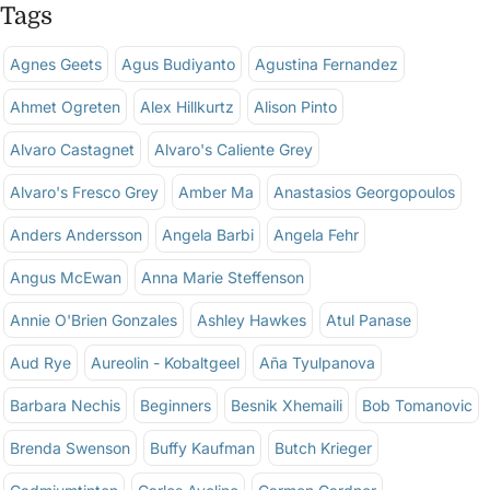
Tags
Agnes Geets
Agus Budiyanto
Agustina Fernandez
Ahmet Ogreten
Alex Hillkurtz
Alison Pinto
Alvaro Castagnet
Alvaro's Caliente Grey
Alvaro's Fresco Grey
Amber Ma
Anastasios Georgopoulos
Anders Andersson
Angela Barbi
Angela Fehr
Angus McEwan
Anna Marie Steffenson
Annie O'Brien Gonzales
Ashley Hawkes
Atul Panase
Aud Rye
Aureolin - Kobaltgeel
Aña Tyulpanova
Barbara Nechis
Beginners
Besnik Xhemaili
Bob Tomanovic
Brenda Swenson
Buffy Kaufman
Butch Krieger