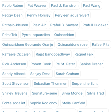
Pablo Ruben
Pat Weaver
Paul J. Karlstrom
Paul Wang
Peggy Dean
Penny Horsley
Peryleen aquarelverf
Phthalo-kleuren
Plein Air
Prafull B. Sawant
Prafull Hudekar
PrimaTek
Pyrrol-aquarellen
Quinacridon
Quinacridone Gebrande Oranje
Quinacridone roze
Rafael Pita
Raffaele Ciccaleni
Rajat Bandopadhyay
Raquel Falk
Rick Anderson
Robert Cook
Ré St. Peter
Sabine Dreher
Sandy Allnock
Sanjay Desai
Sarah Graham
Scott Stevenson
Sebastian Thommen
Serpentine Echt
Shirley Trevena
Signature-serie
Silvia Monge
Silvia Trad
Echte sodaliet
Sophie Rodionov
Stella Canfield