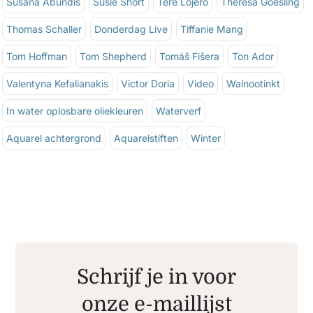
Susana Abundis
Susie Short
Tere Lojero
Theresa Goesling
Thomas Schaller
Donderdag Live
Tiffanie Mang
Tom Hoffman
Tom Shepherd
Tomáš Fišera
Ton Ador
Valentyna Kefalianakis
Victor Doria
Video
Walnootinkt
In water oplosbare oliekleuren
Waterverf
Aquarel achtergrond
Aquarelstiften
Winter
Schrijf je in voor
onze e-maillijst