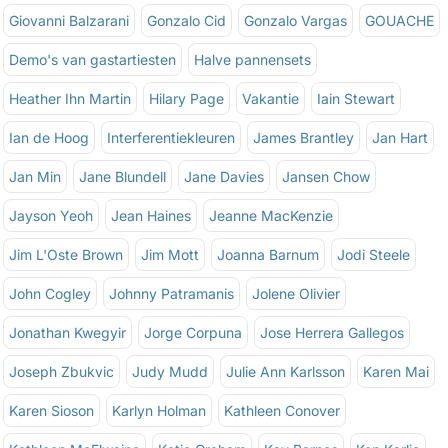
Giovanni Balzarani
Gonzalo Cid
Gonzalo Vargas
GOUACHE
Demo's van gastartiesten
Halve pannensets
Heather Ihn Martin
Hilary Page
Vakantie
Iain Stewart
Ian de Hoog
Interferentiekleuren
James Brantley
Jan Hart
Jan Min
Jane Blundell
Jane Davies
Jansen Chow
Jayson Yeoh
Jean Haines
Jeanne MacKenzie
Jim L'Oste Brown
Jim Mott
Joanna Barnum
Jodi Steele
John Cogley
Johnny Patramanis
Jolene Olivier
Jonathan Kwegyir
Jorge Corpuna
Jose Herrera Gallegos
Joseph Zbukvic
Judy Mudd
Julie Ann Karlsson
Karen Mai
Karen Sioson
Karlyn Holman
Kathleen Conover