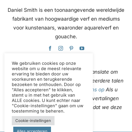
Daniel Smith is een toonaangevende wereldwijde
fabrikant van hoogwaardige verf en mediums
voor kunstenaars, waaronder aquarelverf en
gouache.
We gebruiken cookies op onze
website om u de meest relevante
Deze website gebruikt Google Translate om
ervaring te bieden door uw
voorkeuren en terugkerende
content direct en automatisch in meerdere talen
bezoeken te onthouden. Door op
te vertalen.
neem contact met ons op
Als u
"Alles accepteren" te klikken,
stemt u in met het gebruik van
onjuistheden in de automatische vertalingen
ALLE cookies. U kunt echter naar
"Cookie-instellingen" gaan om uw
ontdekt, laat het ons dan weten zodat we deze
toestemming te beheren.
kunnen corrigeren.
Cookie-instellingen
Alles accepteren